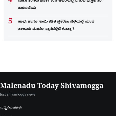
ಒಂದು ತಿಂಗಳು ಪೂರ್ತಿ 50% ಆಫರ್​ನಲ್ಲಿ ಸಿಗಲಿವೆ ಪುಸ್ತಕಗಳು,
ಕಾರಣವೇನು
ಹಾವು ಹಾಗೂ ನಾಯಿ ಕಡಿತ ಪ್ರಕರಣ: ಜಿಲ್ಲೆಯಲ್ಲಿ ಯಾವ
ತಾಲೂಕು ಮೊದಲ ಸ್ಥಾನದಲ್ಲಿದೆ ಗೊತ್ತಾ ?
Malenadu Today Shivamogga
Just shivamogga news
ಸುದ್ದಿ ವಿಭಾಗಗಳು