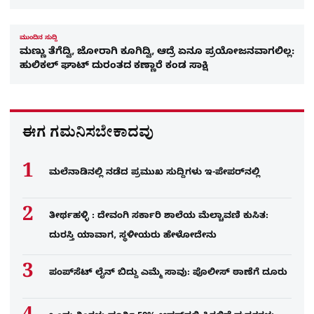
ಮುಂದಿನ ಸುದ್ದಿ
ಮಣ್ಣು ತೆಗೆದ್ವಿ, ಜೋರಾಗಿ ಕೂಗಿದ್ವಿ, ಆದ್ರೆ ಏನೂ ಪ್ರಯೋಜನವಾಗಲಿಲ್ಲ:
ಹುಲಿಕಲ್ ಘಾಟ್ ದುರಂತದ ಕಣ್ಣಾರೆ ಕಂಡ ಸಾಕ್ಷಿ
ಈಗ ಗಮನಿಸಬೇಕಾದವು
ಮಲೆನಾಡಿನಲ್ಲಿ ನಡೆದ ಪ್ರಮುಖ ಸುದ್ದಿಗಳು ಇ-ಪೇಪರ್​​​​ನಲ್ಲಿ
ತೀರ್ಥಹಳ್ಳಿ : ದೇವಂಗಿ ಸರ್ಕಾರಿ ಶಾಲೆಯ ಮೆಲ್ಚಾವಣಿ ಕುಸಿತ:
ದುರಸ್ತಿ ಯಾವಾಗ, ಸ್ಥಳೀಯರು ಹೇಳೋದೇನು
ಪಂಪ್‌ಸೆಟ್ ಲೈನ್ ಬಿದ್ದು ಎಮ್ಮೆ ಸಾವು: ಪೊಲೀಸ್ ಠಾಣೆಗೆ ದೂರು