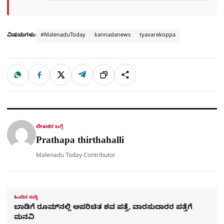
ವಿಷಯಗಳು:
#MalenaduToday
kannadanews
tyavarekoppa
W
F
X
T
ಹಂಚಿಕೊಳ್ಳಿ
ಲಿಂ
S
h
a
e
a
c
l
t
e
e
ಕ್
h
s
b
g
A
o
r
a
p
o
a
p
k
m
r
ಲೇಖಕರ ಬಗ್ಗೆ
e
Prathapa thirthahalli
Malenadu Today Contributor
ಹಿಂದಿನ ಸುದ್ದಿ
ಬಾಡಿಗೆ ರೂಮ್​ನಲ್ಲಿ ಅಪರಿಚಿತ ಶವ ಪತ್ತೆ, ವಾರಸುದಾರರ ಪತ್ತೆಗೆ
ಮನವಿ