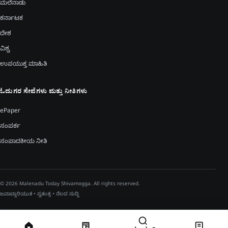
ಮಲೆನಾಡು
ಕರ್ನಾಟಕ
ದೇಶ
ವಿಶ್ವ
ಉಪಯುಕ್ತ ಮಾಹಿತಿ
ಓದುಗರ ಸೇವೆಗಳು ಮತ್ತು ನೀತಿಗಳು
ePaper
ಸಂಪರ್ಕ
ಸಂಪಾದಕೀಯ ನೀತಿ
© 2026 Malenadu Today Shivamogga. All rights reserved.
ಜವಾಬ್ದಾರಿಯುತ • ಸ್ವತಂತ್ರ • ನೆಲದ ಸುದ್ದಿ