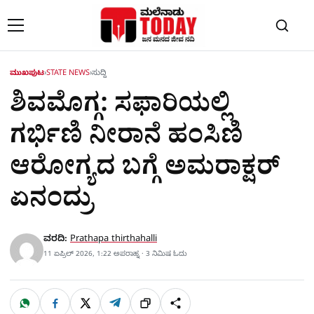
Skip to content
ಮುಖಪುಟ
›
STATE NEWS
›
ಸುದ್ದಿ
ಶಿವಮೊಗ್ಗ: ಸಫಾರಿಯಲ್ಲಿ
ಗರ್ಭಿಣಿ ನೀರಾನೆ ಹಂಸಿಣಿ
ಆರೋಗ್ಯದ ಬಗ್ಗೆ ಅಮರಾಕ್ಷರ್​
ಏನಂದ್ರು
ವರದಿ:
Prathapa thirthahalli
11 ಏಪ್ರಿಲ್ 2026, 1:22 ಅಪರಾಹ್ನ · 3 ನಿಮಿಷ ಓದು
W
F
X
T
ಹಂಚಿಕೊಳ್ಳಿ
ಲಿಂ
S
h
a
e