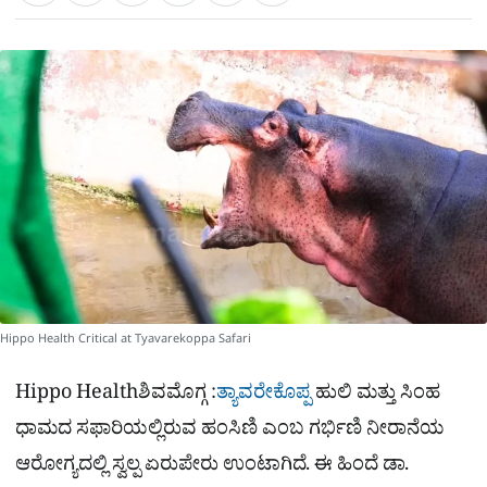
a
c
l
t
e
e
ಕ್
h
s
b
g
A
o
r
a
p
o
a
p
k
m
r
e
Hippo Health Critical at Tyavarekoppa Safari
Hippo Healthಶಿವಮೊಗ್ಗ :
ತ್ಯಾವರೇಕೊಪ್ಪ
ಹುಲಿ ಮತ್ತು ಸಿಂಹ
ಧಾಮದ ಸಫಾರಿಯಲ್ಲಿರುವ ಹಂಸಿಣಿ ಎಂಬ ಗರ್ಭಿಣಿ ನೀರಾನೆಯ
ಆರೋಗ್ಯದಲ್ಲಿ ಸ್ವಲ್ಪ ಏರುಪೇರು ಉಂಟಾಗಿದೆ. ಈ ಹಿಂದೆ ಡಾ.