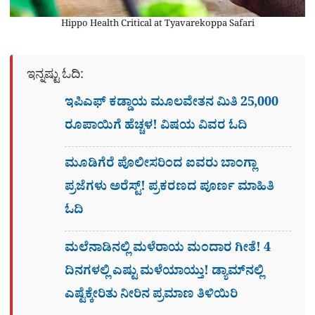
Hippo Health Critical at Tyavarekoppa Safari
ಇನ್ನಷ್ಟು ಓದಿ:
ಇಪಿಎಫ್ ಕಡ್ಡಾಯ ಮೂಲವೇತನ ಮಿತಿ 25,000
ರೂಪಾಯಿಗೆ ಹೆಚ್ಚಳ! ವಿಷಯ ವಿವರ ಓದಿ
ಮೂಡಿಗೆರೆ ಪೊಲೀಸರಿಂದ ಐವರು ಬಾಂಗ್ಲಾ
ಪ್ರಜೆಗಳು ಅರೆಸ್ಟ್! ಪ್ರಕರಣದ ಪೂರ್ಣ ಮಾಹಿತಿ
ಓದಿ
ಮಲೆನಾಡಿನಲ್ಲಿ ಮಳೆರಾಯ ಮಂದಾರ ಗೀತೆ! 4
ದಿನಗಳಲ್ಲಿ ಎಷ್ಟು ಮಳೆಯಾಯ್ತು! ಡ್ಯಾಮ್​ನಲ್ಲಿ
ಎಷ್ಟೆಕ್ಕೇರಿತು ನೀರಿನ ಪ್ರಮಾಣ ತಿಳಿಯಿರಿ