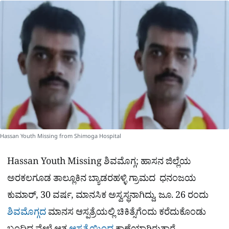
a
p
o
a
p
k
m
r
e
Hassan Youth Missing from Shimoga Hospital
Hassan Youth Missing ಶಿವಮೊಗ್ಗ; ಹಾಸನ ಜಿಲ್ಲೆಯ
ಅರಕಲಗೂಡ ತಾಲ್ಲೂಕಿನ ಬ್ಯಾಡರಹಳ್ಳಿ ಗ್ರಾಮದ ಧನಂಜಯ
ಕುಮಾರ್, 30 ವರ್ಷ, ಮಾನಸಿಕ ಅಸ್ವಸ್ಥನಾಗಿದ್ದು, ಜೂ. 26 ರಂದು
ಶಿವಮೊಗ್ಗದ
ಮಾನಸ ಆಸ್ಪತ್ರೆಯಲ್ಲಿ ಚಿಕಿತ್ಸೆಗೆಂದು ಕರೆದುಕೊಂಡು