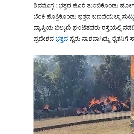
ಶಿವಮೊಗ್ಗ :
ಭತ್ತದ ಹೊರೆ ತುಂಬಿಕೊಂಡು ಹೋಗುತ್ತಿದ್ದ
ಬೆಂಕಿ ಹೊತ್ತಿಕೊಂಡು ಭತ್ತದ ಬಣವೆಯೆಲ್ಲಾ ಸು
ವ್ಯಾಪ್ತಿಯ ಬಿಲ್ಗುಣಿ ಘಂಟೆತವರು ರಸ್ತೆಯಲ್ಲಿ 
ಪ್ರದೇಶದ
ಭತ್ತದ
ಪೈರು ನಾಶವಾಗಿದ್ದು, ರೈತನಿಗೆ