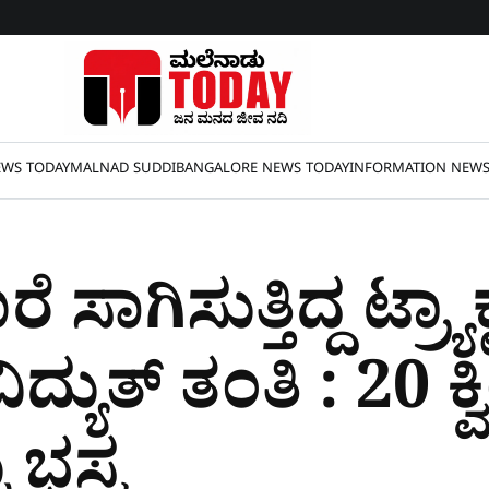
WS TODAY
MALNAD SUDDI
BANGALORE NEWS TODAY
INFORMATION NEW
ಸಾಗಿಸುತ್ತಿದ್ದ ಟ್ರ್ಯಾಕ್
ದ್ಯುತ್ ತಂತಿ : 20 ಕ್
ು ಭಸ್ಮ