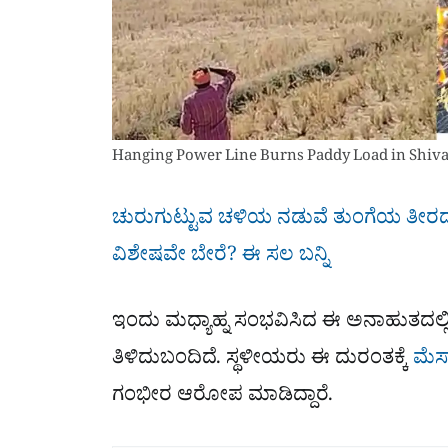
Hanging Power Line Burns Paddy Load in Shi
ಚುರುಗುಟ್ಟುವ ಚಳಿಯ ನಡುವೆ ತುಂಗೆಯ ತೀರದಲ
ವಿಶೇಷವೇ ಬೇರೆ? ಈ ಸಲ ಬನ್ನಿ
ಇಂದು ಮಧ್ಯಾಹ್ನ ಸಂಭವಿಸಿದ ಈ ಅನಾಹುತದಲ್ಲಿ ಒಬ
ತಿಳಿದುಬಂದಿದೆ. ಸ್ಥಳೀಯರು ಈ ದುರಂತಕ್ಕೆ
ಮೆಸ್
ಗಂಭೀರ ಆರೋಪ ಮಾಡಿದ್ದಾರೆ.