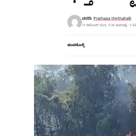
ವರದಿ:
Prathapa thirthahalli
15 ಡಿಸೆಂಬರ್ 2025, 4:36 ಅಪರಾಹ್ನ · 3 ನ
ಹಂಚಿಕೊಳ್ಳಿ