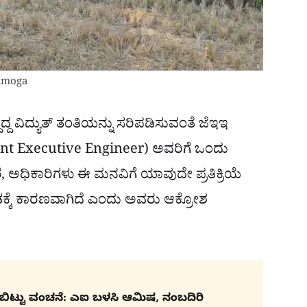
vamoga
ದ್ದ ವಿದ್ಯುತ್ ತಂತಿಯನ್ನು ಸರಿಪಡಿಸುವಂತೆ ಜೆಇಇ
ant Executive Engineer) ಅವರಿಗೆ ಒಂದು
ೆ, ಅಧಿಕಾರಿಗಳು ಈ ಮನವಿಗೆ ಯಾವುದೇ ಪ್ರತಿಕ್ರಿಯೆ
ಹುತಕ್ಕೆ ಕಾರಣವಾಗಿದೆ ಎಂದು ಅವರು ಆಕ್ರೋಶ
ರಿಬಿಟ್ಟು ವಂಚನೆ: ಎಐ ಬಳಸಿ ಆಮಿಷ, ನಂಬದಿರಿ