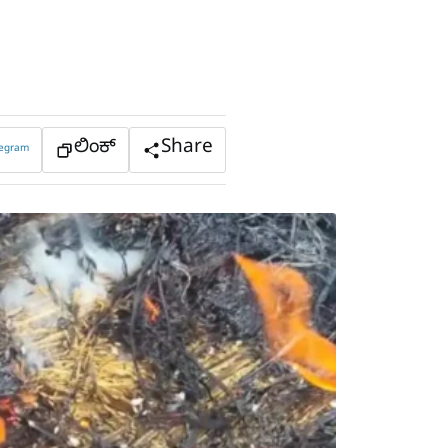
ಲಿಂಕ್
Share
legram