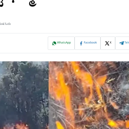
ಿಮಿಷ ಓದು
WhatsApp
Facebook
X
Te