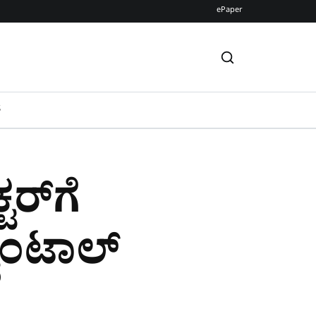
ePaper
S
ಟರ್‌ಗೆ
ವಿಂಟಾಲ್​