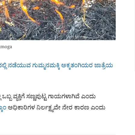
vamoga
್ಲಿ ನಡೆಯುವ ಗುಮ್ಮನಮಕ್ಕಿ ಅಕ್ಕತಂಗಿಯರ ಜಾತ್ರೆಯ
್ಬ ವ್ಯಕ್ತಿಗೆ ಸಣ್ಣಪುಟ್ಟ ಗಾಯಗಳಾಗಿವೆ ಎಂದು
ಕಾಂ
ಅಧಿಕಾರಿಗಳ ನಿರ್ಲಕ್ಷ್ಯವೇ ನೇರ ಕಾರಣ ಎಂದು