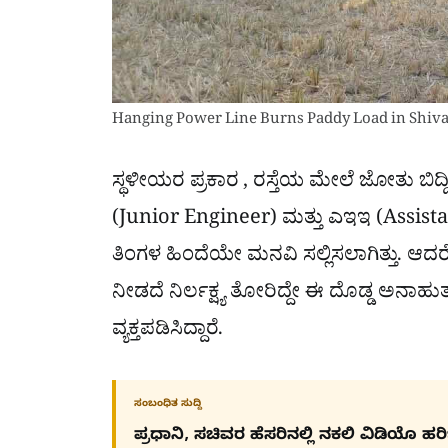
Hanging Power Line Burns Paddy Load in Shi
ಸ್ಥಳೀಯರ ಪ್ರಕಾರ , ರಸ್ತೆಯ ಮೇಲೆ ಜೋತು ಬಿದ್ದಿ
(Junior Engineer) ಮತ್ತು ಎಇಇ (Assist
ತಿಂಗಳ ಹಿಂದೆಯೇ ಮನವಿ ಸಲ್ಲಿಸಲಾಗಿತ್ತು. ಆದರ
ನೀಡದೆ ನಿರ್ಲಕ್ಷ್ಯ ತೋರಿದ್ದೇ ಈ ದೊಡ್ಡ ಅನಾ
ವ್ಯಕ್ತಪಡಿಸಿದ್ದಾರೆ.
ಸಂಬಂಧಿತ ಸುದ್ದಿ
ಪ್ರಧಾನಿ, ಸಚಿವರ ಹೆಸರಿನಲ್ಲಿ ನಕಲಿ ವಿಡಿಯೊ ಹ