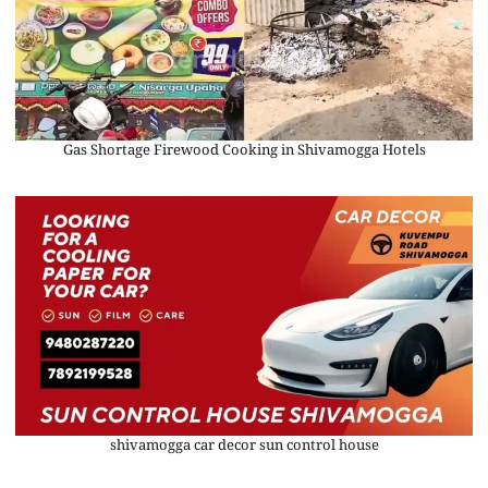
Gas Shortage Firewood Cooking in Shivamogga Hotels
shivamogga car decor sun control house