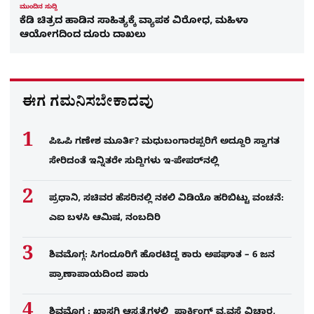
ಮುಂದಿನ ಸುದ್ದಿ
ಕೆಡಿ ಚಿತ್ರದ ಹಾಡಿನ ಸಾಹಿತ್ಯಕ್ಕೆ ವ್ಯಾಪಕ ವಿರೋಧ, ಮಹಿಳಾ
ಆಯೋಗದಿಂದ ದೂರು ದಾಖಲು
ಈಗ ಗಮನಿಸಬೇಕಾದವು
ಪಿಒಪಿ ಗಣೇಶ ಮೂರ್ತಿ? ಮಧುಬಂಗಾರಪ್ಪರಿಗೆ ಅದ್ದೂರಿ ಸ್ವಾಗತ
ಸೇರಿದಂತೆ ಇನ್ನಿತರೇ ಸುದ್ದಿಗಳು ಇ-ಪೇಪರ್​ನಲ್ಲಿ
ಪ್ರಧಾನಿ, ಸಚಿವರ ಹೆಸರಿನಲ್ಲಿ ನಕಲಿ ವಿಡಿಯೊ ಹರಿಬಿಟ್ಟು ವಂಚನೆ:
ಎಐ ಬಳಸಿ ಆಮಿಷ, ನಂಬದಿರಿ
ಶಿವಮೊಗ್ಗ: ಸಿಗಂದೂರಿಗೆ ಹೊರಟಿದ್ದ ಕಾರು ಅಪಘಾತ – 6 ಜನ
ಪ್ರಾಣಾಪಾಯದಿಂದ ಪಾರು
ಶಿವಮೊಗ್ಗ : ಖಾಸಗಿ ಆಸ್ಪತ್ರೆಗಳಲ್ಲಿ ಪಾರ್ಕಿಂಗ್​ ವ್ಯವಸ್ಥೆ ವಿಚಾರ,