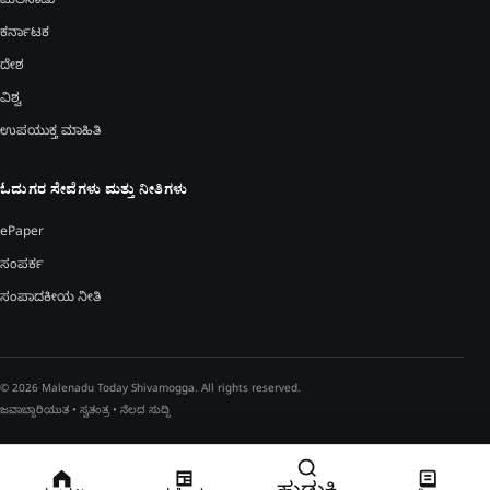
ಮಲೆನಾಡು
ಕರ್ನಾಟಕ
ದೇಶ
ವಿಶ್ವ
ಉಪಯುಕ್ತ ಮಾಹಿತಿ
ಓದುಗರ ಸೇವೆಗಳು ಮತ್ತು ನೀತಿಗಳು
ePaper
ಸಂಪರ್ಕ
ಸಂಪಾದಕೀಯ ನೀತಿ
© 2026 Malenadu Today Shivamogga. All rights reserved.
ಜವಾಬ್ದಾರಿಯುತ • ಸ್ವತಂತ್ರ • ನೆಲದ ಸುದ್ದಿ