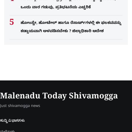
ಒಂದು ವಾರ ಗಡುವು, ಪ್ರತಿಭಟನೆಯ ಎಚ್ಚರಿಕೆ
ಹೋಂಸ್ಟೇ, ಹೋಟೇಲ್ ಹಾಗೂ ರೆಸಾರ್ಟ್‌ಗಳಲ್ಲಿ ಈ ಫಲಕವವನ್ನು
ಕಡ್ಡಾಯವಾಗಿ ಅಳವಡಿಸಬೇಕು ? ಜಿಲ್ಲಾಧಿಕಾರಿ ಆದೇಶ
Malenadu Today Shivamogga
Just shivamogga news
ಸುದ್ದಿ ವಿಭಾಗಗಳು