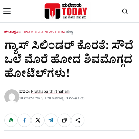
Skip to content
ಮುಖಪುಟ
›
SHIVAMOGGA NEWS TODAY
›
ಸುದ್ದಿ
ಗ್ಯಾಸ್ ಸಿಲಿಂಡರ್ ಕೊರತೆ: ಸೌದೆ
ಒಲೆ ಮೊರೆ ಹೋದ ಶಿವಮೊಗ್ಗದ
ಹೋಟೆಲ್‌ಗಳು!
ವರದಿ:
Prathapa thirthahalli
18 ಮಾರ್ಚ್ 2026, 1:28 ಅಪರಾಹ್ನ · 3 ನಿಮಿಷ ಓದು
W
F
X
T
ಹಂಚಿಕೊಳ್ಳಿ
ಲಿಂ
S
h
a
e
a
c
l
t
e
e
ಕ್
h
s
b
g
A
o
r