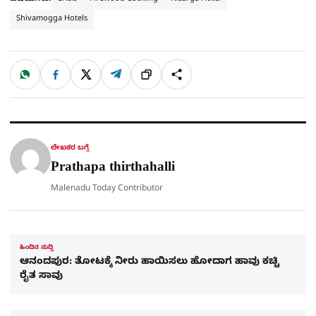
Shivamogga Hotels
W
F
X
T
ಹಂಚಿಕೊಳ್ಳಿ
ಲಿಂ
S
h
a
e
a
c
l
t
e
e
ಕ್
h
s
b
g
A
o
r
a
p
o
a
p
k
m
r
ಲೇಖಕರ ಬಗ್ಗೆ
e
Prathapa thirthahalli
Malenadu Today Contributor
ಹಿಂದಿನ ಸುದ್ದಿ
ಆನಂದಪುರ: ತೋಟಕ್ಕೆ ನೀರು ಹಾಯಿಸಲು ಹೋದಾಗ ಹಾವು ಕಚ್ಚಿ
ರೈತ ಸಾವು