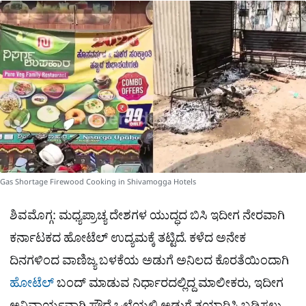
a
p
o
a
p
k
m
r
e
Gas Shortage Firewood Cooking in Shivamogga Hotels
ಶಿವಮೊಗ್ಗ: ಮಧ್ಯಪ್ರಾಚ್ಯ ದೇಶಗಳ ಯುದ್ಧದ ಬಿಸಿ ಇದೀಗ ನೇರವಾಗಿ
ಕರ್ನಾಟಕದ ಹೋಟೆಲ್ ಉದ್ಯಮಕ್ಕೆ ತಟ್ಟಿದೆ. ಕಳೆದ ಅನೇಕ
ದಿನಗಳಿಂದ ವಾಣಿಜ್ಯ ಬಳಕೆಯ ಅಡುಗೆ ಅನಿಲದ ಕೊರತೆಯಿಂದಾಗಿ
ಹೋಟೆಲ್
ಬಂದ್ ಮಾಡುವ ನಿರ್ಧಾರದಲ್ಲಿದ್ದ ಮಾಲೀಕರು, ಇದೀಗ