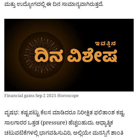
ಮತ್ತು ಉದ್ಯೋಗದಲ್ಲಿ ಈ ದಿನ ಸಾಮಾನ್ಯವಾಗಿರುತ್ತದೆ.
Financial gains Sep 2 2025 Horoscope
ವೃಷಭ: ಕಷ್ಟಪಟ್ಟು ಕೆಲಸ ಮಾಡಿದರೂ ನಿರೀಕ್ಷಿತ ಫಲಿತಾಂಶ ಕಷ್ಟ.
ಸಾಲಗಾರರ ಒತ್ತಡ (pressure) ಹೆಚ್ಚಬಹುದು. ಆಧ್ಯಾತ್ಮಿಕ
ಚಟುವಟಿಕೆಗಳಲ್ಲಿ ಭಾಗವಹಿಸುವಿರಿ, ಅಲ್ಲಿಯೇ ಮನಸ್ಸಿಗೆ ಶಾಂತಿ