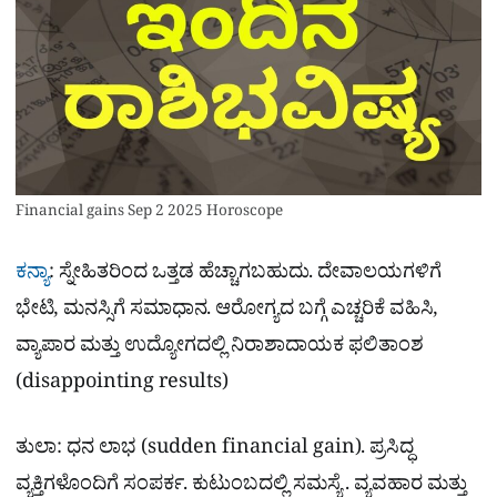
Financial gains Sep 2 2025 Horoscope
ಕನ್ಯಾ
: ಸ್ನೇಹಿತರಿಂದ ಒತ್ತಡ ಹೆಚ್ಚಾಗಬಹುದು. ದೇವಾಲಯಗ
ಳಿಗೆ
ಭೇಟಿ, ಮನಸ್ಸಿಗೆ ಸಮಾಧಾನ. ಆರೋಗ್ಯದ ಬಗ್ಗೆ ಎಚ್ಚರಿಕೆ ವಹಿಸಿ,
ವ್ಯಾಪಾರ ಮತ್ತು ಉದ್ಯೋಗದಲ್ಲಿ ನಿರಾಶಾದಾಯಕ ಫಲಿತಾಂಶ
(disappointing results)
ತುಲಾ: ಧನ ಲಾಭ (sudden financial gain). ಪ್ರಸಿದ್ಧ
ವ್ಯಕ್ತಿಗಳೊಂದಿಗೆ ಸಂಪರ್ಕ. ಕುಟುಂಬದಲ್ಲಿ ಸಮಸ್ಯೆ . ವ್ಯವಹಾರ ಮತ್ತು