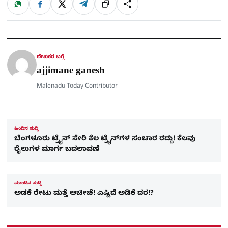
W
F
X
T
ಹಂಚಿಕೊಳ್ಳಿ
ಲಿಂ
S
h
a
e
a
c
l
t
e
e
ಕ್
h
s
b
g
A
o
r
a
p
o
a
p
k
m
r
ಲೇಖಕರ ಬಗ್ಗೆ
e
ajjimane ganesh
Malenadu Today Contributor
ಹಿಂದಿನ ಸುದ್ದಿ
ಬೆಂಗಳೂರು ಟ್ರೈನ್​ ಸೇರಿ ಕೆಲ ಟ್ರೈನ್​ಗಳ ಸಂಚಾರ ರದ್ದು! ಕೆಲವು
ರೈಲುಗಳ ಮಾರ್ಗ ಬದಲಾವಣೆ
ಮುಂದಿನ ಸುದ್ದಿ
ಅಡಕೆ ರೇಟು ಮತ್ತೆ ಆಚೀಚೆ! ಎಷ್ಟಿದೆ ಅಡಿಕೆ ದರ!?