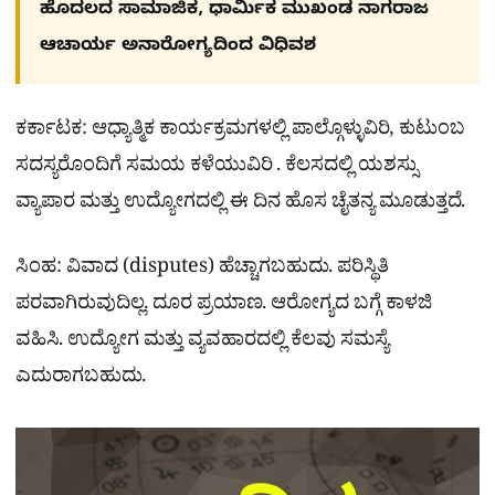
ಹೊದಲದ ಸಾಮಾಜಿಕ, ಧಾರ್ಮಿಕ ಮುಖಂಡ ನಾಗರಾಜ
ಆಚಾರ್ಯ ಅನಾರೋಗ್ಯದಿಂದ ವಿಧಿವಶ
ಕರ್ಕಾಟಕ: ಆಧ್ಯಾತ್ಮಿಕ ಕಾರ್ಯಕ್ರಮಗಳಲ್ಲಿ ಪಾಲ್ಗೊಳ್ಳುವಿರಿ, ಕುಟುಂಬ
ಸದಸ್ಯರೊಂದಿಗೆ ಸಮಯ ಕಳೆಯುವಿರಿ . ಕೆಲಸದಲ್ಲಿ ಯಶಸ್ಸು
ವ್ಯಾಪಾರ ಮತ್ತು ಉದ್ಯೋಗದಲ್ಲಿ ಈ ದಿನ ಹೊಸ ಚೈತನ್ಯ ಮೂಡುತ್ತದೆ.
ಸಿಂಹ: ವಿವಾದ (disputes) ಹೆಚ್ಚಾಗಬಹುದು. ಪರಿಸ್ಥಿತಿ
ಪರವಾಗಿರುವುದಿಲ್ಲ. ದೂರ ಪ್ರಯಾಣ. ಆರೋಗ್ಯದ ಬಗ್ಗೆ ಕಾಳಜಿ
ವಹಿಸಿ. ಉದ್ಯೋಗ ಮತ್ತು ವ್ಯವಹಾರದಲ್ಲಿ ಕೆಲವು ಸಮಸ್ಯೆ
ಎದುರಾಗಬಹುದು.