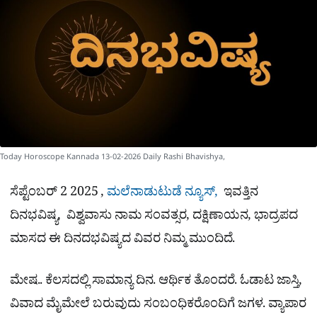
e
Today Horoscope Kannada 13-02-2026 Daily Rashi Bhavishya,
ಸೆಪ್ಟೆಂಬರ್ 2 2025 ,
ಮಲೆನಾಡುಟುಡೆ ನ್ಯೂಸ್,
ಇವತ್ತಿನ
ದಿನಭವಿಷ್ಯ, ವಿಶ್ವವಾಸು ನಾಮ ಸಂವತ್ಸರ, ದಕ್ಷಿಣಾಯನ, ಭಾದ್ರಪದ
ಮಾಸದ ಈ ದಿನದಭವಿಷ್ಯದ ವಿವರ ನಿಮ್ಮ ಮುಂದಿದೆ.
ಮೇಷ.. ಕೆಲಸದಲ್ಲಿ ಸಾಮಾನ್ಯ ದಿನ. ಆರ್ಥಿಕ ತೊಂದರೆ. ಓಡಾಟ ಜಾಸ್ತಿ,
ವಿವಾದ ಮೈಮೇಲೆ ಬರುವುದು ಸಂಬಂಧಿಕರೊಂದಿಗೆ ಜಗಳ. ವ್ಯಾಪಾರ