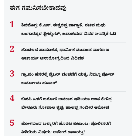
ಈಗ ಗಮನಿಸಬೇಕಾದವು
ಶಿವಮೊಗ್ಗ: ಕೆ.ಎಸ್. ಈಶ್ವರಪ್ಪ ವಾಗ್ದಾಳಿ, ಸಚಿವ ಮಧು
ಬಂಗಾರಪ್ಪರ ಸ್ಟೇಟ್ಮೆಂಟ್, ಜಲಾಶಯದ ವಿವರ ಇ-ಪತ್ರಿಕೆ ಓದಿ
ಹೊದಲದ ಸಾಮಾಜಿಕ, ಧಾರ್ಮಿಕ ಮುಖಂಡ ನಾಗರಾಜ
ಆಚಾರ್ಯ ಅನಾರೋಗ್ಯದಿಂದ ವಿಧಿವಶ
ಗ್ರಾ,ಪಂ ಹೆಸರಲ್ಲಿ ಸೈಬ‌ರ್ ವಂಚನೆಗೆ ಯತ್ನ: ನಿಮ್ಗೂ ಫೋನ್​
ಬರ್ಬೋದು ಹುಷಾರ್​​
ಬಿಜೆಪಿ ಒಳಗೆ ಬರೋಕೆ ಅವಕಾಶ ಇದೀಯಾ ಅಂತ ಕೇಳಿದ್ರ
ಬೇಳೂರು ಗೋಪಾಲ ಕೃಷ್ಣ: ಹಾಲಪ್ಪ ಗಂಭೀರ ಆರೋಪ
ಜೋಗದಿಂದ ಬಳ್ಳಾರಿಗೆ ಹೊರಟ ಕುಟುಂಬ; ಪೊಲೀಸರಿಗೆ
ತಿಳಿಯಿತು ವಿಷಯ; ಆಮೇಲೆ ಏನಾಯ್ತು?