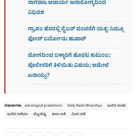
ನಾಗರಾಜ ಆಚಾರ್ಯ ಅನಾರೋಗ್ಯದಿಂದ
ವಿಧಿವಶ
ಗ್ರಾ,ಪಂ ಹೆಸರಲ್ಲಿ ಸೈಬ‌ರ್ ವಂಚನೆಗೆ ಯತ್ನ: ನಿಮ್ಗೂ
ಫೋನ್​ ಬರ್ಬೋದು ಹುಷಾರ್​​
ಜೋಗದಿಂದ ಬಳ್ಳಾರಿಗೆ ಹೊರಟ ಕುಟುಂಬ;
ಪೊಲೀಸರಿಗೆ ತಿಳಿಯಿತು ವಿಷಯ; ಆಮೇಲೆ
ಏನಾಯ್ತು?
ವಿಷಯಗಳು:
astrological predictions
Daily Rashi Bhavishya
ಇಂದಿನ ಜಾತಕ
ಇಂದಿನ ರಾಶಿಫಲ
ಜ್ಯೋತಿಷ್ಯ
ತುಲಾ ರಾಶಿ
ಮೀನ ರಾಶಿ