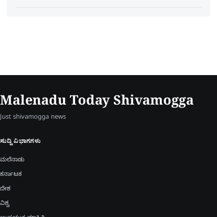
Malenadu Today Shivamogga
Just shivamogga news
ಸುದ್ದಿ ವಿಭಾಗಗಳು
ಮಲೆನಾಡು
ಕರ್ನಾಟಕ
ದೇಶ
ವಿಶ್ವ