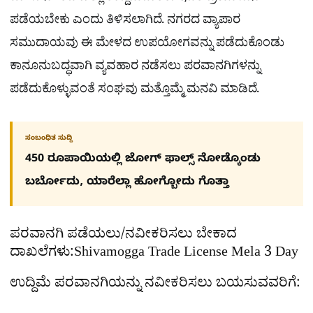
ಪಡೆಯಬೇಕು ಎಂದು ತಿಳಿಸಲಾಗಿದೆ. ನಗರದ ವ್ಯಾಪಾರ
ಸಮುದಾಯವು ಈ ಮೇಳದ ಉಪಯೋಗವನ್ನು ಪಡೆದುಕೊಂಡು
ಕಾನೂನುಬದ್ಧವಾಗಿ ವ್ಯವಹಾರ ನಡೆಸಲು ಪರವಾನಗಿಗಳನ್ನು
ಪಡೆದುಕೊಳ್ಳುವಂತೆ ಸಂಘವು ಮತ್ತೊಮ್ಮೆ ಮನವಿ ಮಾಡಿದೆ.
ಸಂಬಂಧಿತ ಸುದ್ದಿ
450 ರೂಪಾಯಿಯಲ್ಲಿ ಜೋಗ್​ ಫಾಲ್ಸ್​ ನೋಡ್ಕೊಂಡು
ಬರ್ಬೋದು, ಯಾರೆಲ್ಲಾ ಹೋಗ್ಬೋದು ಗೊತ್ತಾ
ಪರವಾನಗಿ ಪಡೆಯಲು/ನವೀಕರಿಸಲು ಬೇಕಾದ
ದಾಖಲೆಗಳು:Shivamogga Trade License Mela 3 Day
ಉದ್ದಿಮೆ ಪರವಾನಗಿಯನ್ನು ನವೀಕರಿಸಲು ಬಯಸುವವರಿಗೆ: