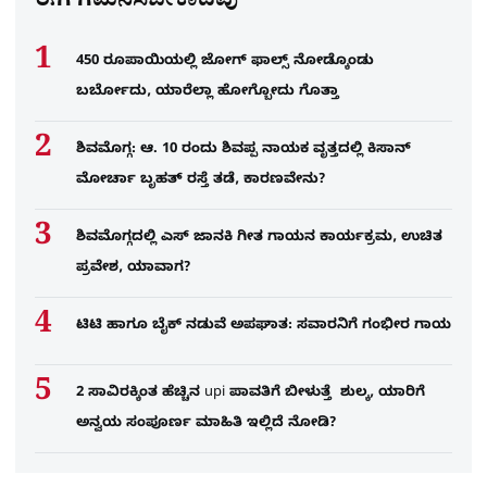
ಈಗ ಗಮನಿಸಬೇಕಾದವು
450 ರೂಪಾಯಿಯಲ್ಲಿ ಜೋಗ್​ ಫಾಲ್ಸ್​ ನೋಡ್ಕೊಂಡು
ಬರ್ಬೋದು, ಯಾರೆಲ್ಲಾ ಹೋಗ್ಬೋದು ಗೊತ್ತಾ
ಶಿವಮೊಗ್ಗ: ಆ. 10 ರಂದು ಶಿವಪ್ಪ ನಾಯಕ ವೃತ್ತದಲ್ಲಿ ಕಿಸಾನ್
ಮೋರ್ಚಾ ಬೃಹತ್ ರಸ್ತೆ ತಡೆ, ಕಾರಣವೇನು?
ಶಿವಮೊಗ್ಗದಲ್ಲಿ ಎಸ್​ ಜಾನಕಿ ಗೀತ ಗಾಯನ ಕಾರ್ಯಕ್ರಮ, ಉಚಿತ
ಪ್ರವೇಶ, ಯಾವಾಗ?
ಟಿಟಿ ಹಾಗೂ ಬೈಕ್ ನಡುವೆ ಅಪಘಾತ: ಸವಾರನಿಗೆ ಗಂಭೀರ ಗಾಯ
2 ಸಾವಿರಕ್ಕಿಂತ ಹೆಚ್ಚಿನ upi ಪಾವತಿಗೆ ಬೀಳುತ್ತೆ ಶುಲ್ಕ, ಯಾರಿಗೆ
ಅನ್ವಯ ಸಂಪೂರ್ಣ ಮಾಹಿತಿ ಇಲ್ಲಿದೆ ನೋಡಿ?