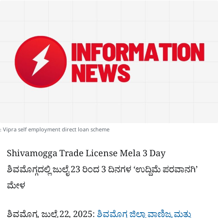
a
p
o
a
p
k
m
r
e
: Vipra self employment direct loan scheme
Shivamogga Trade License Mela 3 Day
ಶಿವಮೊಗ್ಗದಲ್ಲಿ ಜುಲೈ 23 ರಿಂದ 3 ದಿನಗಳ ‘ಉದ್ದಿಮೆ ಪರವಾನಗಿ’
ಮೇಳ
ಶಿವಮೊಗ್ಗ, ಜುಲೈ 22, 2025:
ಶಿವಮೊಗ್ಗ ಜಿಲ್ಲಾ ವಾಣಿಜ್ಯ ಮತ್ತು