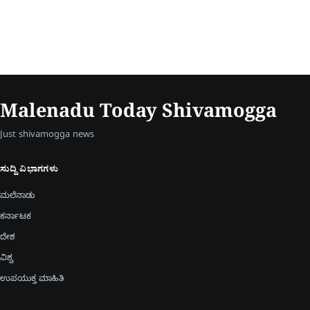
Malenadu Today Shivamogga
Just shivamogga news
ಸುದ್ದಿ ವಿಭಾಗಗಳು
ಮಲೆನಾಡು
ಕರ್ನಾಟಕ
ದೇಶ
ವಿಶ್ವ
ಉಪಯುಕ್ತ ಮಾಹಿತಿ