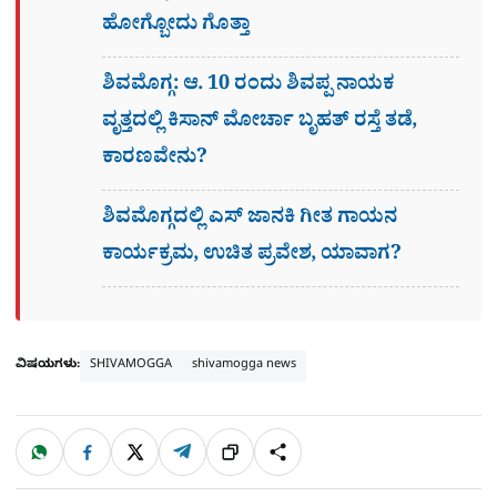
ಹೋಗ್ಬೋದು ಗೊತ್ತಾ
ಶಿವಮೊಗ್ಗ: ಆ. 10 ರಂದು ಶಿವಪ್ಪ ನಾಯಕ
ವೃತ್ತದಲ್ಲಿ ಕಿಸಾನ್ ಮೋರ್ಚಾ ಬೃಹತ್ ರಸ್ತೆ ತಡೆ,
ಕಾರಣವೇನು?
ಶಿವಮೊಗ್ಗದಲ್ಲಿ ಎಸ್​ ಜಾನಕಿ ಗೀತ ಗಾಯನ
ಕಾರ್ಯಕ್ರಮ, ಉಚಿತ ಪ್ರವೇಶ, ಯಾವಾಗ?
ವಿಷಯಗಳು:
SHIVAMOGGA
shivamogga news
W
F
X
T
ಹಂಚಿಕೊಳ್ಳಿ
ಲಿಂ
S
h
a
e
a
c
l
t
e
e