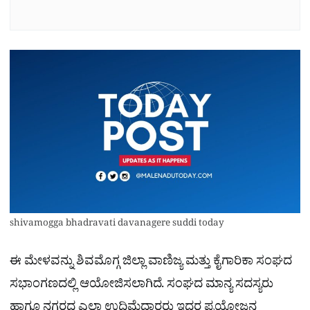
shivamogga bhadravati davanagere suddi today
ಈ ಮೇಳವನ್ನು ಶಿವಮೊಗ್ಗ ಜಿಲ್ಲಾ ವಾಣಿಜ್ಯ ಮತ್ತು ಕೈಗಾರಿಕಾ ಸಂಘದ
ಸಭಾಂಗಣದಲ್ಲಿ ಆಯೋಜಿಸಲಾಗಿದೆ. ಸಂಘದ ಮಾನ್ಯ ಸದಸ್ಯರು
ಹಾಗೂ ನಗರದ ಎಲ್ಲಾ ಉದ್ದಿಮೆದಾರರು ಇದರ ಪ್ರಯೋಜನ