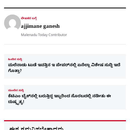
ಕ್
h
s
b
g
A
o
r
a
p
o
a
p
k
m
r
ಲೇಖಕರ ಬಗ್ಗೆ
e
ajjimane ganesh
Malenadu Today Contributor
ಹಿಂದಿನ ಸುದ್ದಿ
ಮಲೆನಾಡು ಟುಡೆ​ ಇವತ್ತಿನ ಇ ಪೇಪರ್​​ನಲ್ಲಿ ಏನೆಲ್ಲಾ ವಿಶೇಷ ಸುದ್ದಿ ಇದೆ
ಗೊತ್ತಾ?
ಮುಂದಿನ ಸುದ್ದಿ
ಕೆಟಿಎಂ ಬೈಕ್​ನಲ್ಲಿ ಬರುತ್ತಿದ್ದ ಇಬ್ಬರಿಂದ ಸೊರಬದಲ್ಲಿ ನಡೀತು ಈ
ದುಷ್ಕೃತ್ಯ!