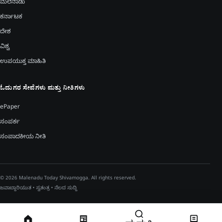
ಮಲೆನಾಡು
ಕರ್ನಾಟಕ
ದೇಶ
ವಿಶ್ವ
ಉಪಯುಕ್ತ ಮಾಹಿತಿ
ಓದುಗರ ಸೇವೆಗಳು ಮತ್ತು ನೀತಿಗಳು
ePaper
ಸಂಪರ್ಕ
ಸಂಪಾದಕೀಯ ನೀತಿ
© 2026 Malenadu Today Shivamogga. All rights reserved.
ಜವಾಬ್ದಾರಿಯುತ • ಸ್ವತಂತ್ರ • ನೆಲದ ಸುದ್ದಿ