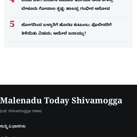
ಬಿಜೆಪಿ ಒಳಗೆ ಬರೋಕೆ ಅವಕಾಶ ಇದೀಯಾ ಅಂತ ಕೇಳಿದ್ರ
ಬೇಳೂರು ಗೋಪಾಲ ಕೃಷ್ಣ: ಹಾಲಪ್ಪ ಗಂಭೀರ ಆರೋಪ
ಜೋಗದಿಂದ ಬಳ್ಳಾರಿಗೆ ಹೊರಟ ಕುಟುಂಬ; ಪೊಲೀಸರಿಗೆ
ತಿಳಿಯಿತು ವಿಷಯ; ಆಮೇಲೆ ಏನಾಯ್ತು?
Malenadu Today Shivamogga
Just shivamogga news
ಸುದ್ದಿ ವಿಭಾಗಗಳು