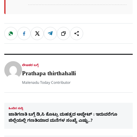
W
F
X
T
ಹಂಚಿಕೊಳ್ಳಿ
ಲಿಂ
S
h
a
e
a
c
l
t
e
e
ಕ್
h
s
b
g
A
o
r
a
p
o
a
p
k
m
r
ಲೇಖಕರ ಬಗ್ಗೆ
e
Prathapa thirthahalli
Malenadu Today Contributor
ಹಿಂದಿನ ಸುದ್ದಿ
ಜಾತಿಗಣತಿ ಬಗ್ಗೆ ಡಿ,ಸಿ ಕೊಟ್ರು ಮಹತ್ವದ ಅಪ್ಡೇಟ್​ : ಇದುವರೆಗೂ
ಜಿಲ್ಲೆಯಲ್ಲಿ ಗಣತಿಯಾದ ಮನೆಗಳ ಸಂಖ್ಯೆ ಎಷ್ಟು..?