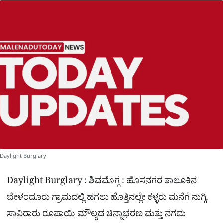
a
p
o
a
p
k
m
r
e
Daylight Burglary
Daylight Burglary :
ಶಿವಮೊಗ್ಗ : ಹೊಸನಗರ ತಾಲೂಕಿನ
ಬೇಳಂದೂರು ಗ್ರಾಮದಲ್ಲಿ ಹಗಲು ಹೊತ್ತಿನಲ್ಲೇ ಕಳ್ಳರು ಮನೆಗೆ ನುಗ್ಗಿ,
ಸಾವಿರಾರು ರೂಪಾಯಿ ಮೌಲ್ಯದ ಚಿನ್ನಾಭರಣ ಮತ್ತು ನಗದು