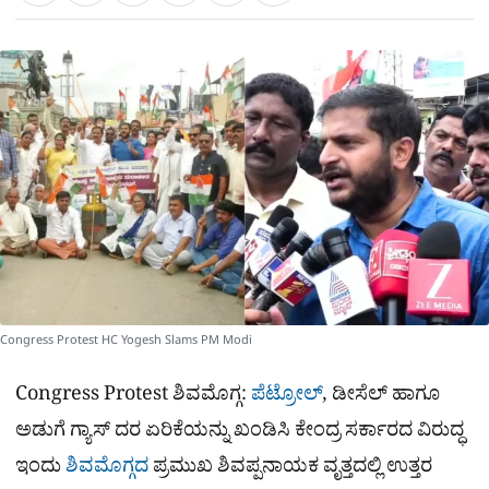
a
c
l
t
e
e
ಕ್
h
s
b
g
A
o
r
a
p
o
a
p
k
m
r
e
Congress Protest HC Yogesh Slams PM Modi
Congress Protest ಶಿವಮೊಗ್ಗ:
ಪೆಟ್ರೋಲ್
, ಡೀಸೆಲ್ ಹಾಗೂ
ಅಡುಗೆ ಗ್ಯಾಸ್ ದರ ಏರಿಕೆಯನ್ನು ಖಂಡಿಸಿ ಕೇಂದ್ರ ಸರ್ಕಾರದ ವಿರುದ್ಧ
ಇಂದು
ಶಿವಮೊಗ್ಗದ
ಪ್ರಮುಖ ಶಿವಪ್ಪನಾಯಕ ವೃತ್ತದಲ್ಲಿ ಉತ್ತರ