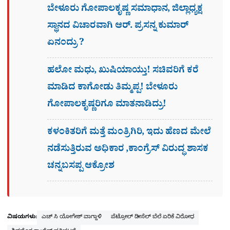
ಬೇಳೂರು ಗೋಪಾಲಕೃಷ್ಣ ಸಮಾಧಾನ, ಜಿಲ್ಲಾಧ್ಯಕ್ಷ
ಸ್ಥಾನದ ವಿಚಾರವಾಗಿ ಆರ್. ಪ್ರಸನ್ನ ಕುಮಾರ್
ಏನಂದ್ರು ?
ಹಲೋ ಮಧು, ಖುಷಿಯಾಯ್ತು! ಸಚಿವರಿಗೆ ಕರೆ
ಮಾಡಿದ ಕಾಗೋಡು ತಿಮ್ಮಪ್ಪ! ಬೇಳೂರು
ಗೋಪಾಲಕೃಷ್ಣರಿಗೂ ಮಾತನಾಡಿದ್ರು!
ಕಳಂಕಿತರಿಗೆ ಮತ್ತೆ ಮಂತ್ರಿಗಿರಿ, ಇದು ಹೆಣದ ಮೇಲೆ
ನಡೆಸುತ್ತಿರುವ ಅಧಿಕಾರ ,ಕಾಂಗ್ರೆಸ್ ವಿರುದ್ಧ ಶಾಸಕ
ಚನ್ನಬಸಪ್ಪ ಆಕ್ರೋಶ
ವಿಷಯಗಳು:
ಎಚ್ ಸಿ ಯೋಗೇಶ್ ವಾಗ್ದಾಳಿ
ಪೆಟ್ರೋಲ್ ಡೀಸೆಲ್ ಬೆಲೆ ಏರಿಕೆ ವಿರೋಧ