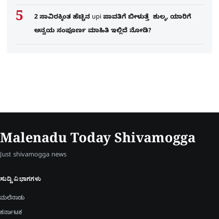
2 ಸಾವಿರಕ್ಕಿಂತ ಹೆಚ್ಚಿನ upi ಪಾವತಿಗೆ ಬೀಳುತ್ತೆ ಶುಲ್ಕ, ಯಾರಿಗೆ
ಅನ್ವಯ ಸಂಪೂರ್ಣ ಮಾಹಿತಿ ಇಲ್ಲಿದೆ ನೋಡಿ?
Malenadu Today Shivamogga
Just shivamogga news
ಸುದ್ದಿ ವಿಭಾಗಗಳು
ಮಲೆನಾಡು
ಕರ್ನಾಟಕ