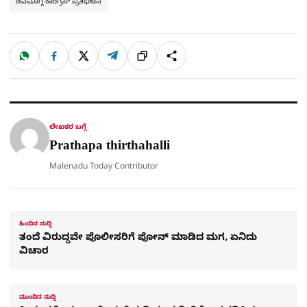
ಶಿವಮೊಗ್ಗ ಕಾಂಗ್ರೆಸ್ ಪ್ರತಿಭಟನೆ
W
F
X
T
ಹಂಚಿಕೊಳ್ಳಿ
ಲಿಂ
S
h
a
e
a
c
l
t
e
e
ಕ್
h
s
b
g
A
o
r
a
p
o
a
p
k
m
r
ಲೇಖಕರ ಬಗ್ಗೆ
e
Prathapa thirthahalli
Malenadu Today Contributor
ಹಿಂದಿನ ಸುದ್ದಿ
ತಂದೆ ವಿರುದ್ದವೇ ಪೊಲೀಸರಿಗೆ ಪೋನ್​ ಮಾಡಿದ ಮಗ, ಏನಿದು
ವಿಚಾರ
ಮುಂದಿನ ಸುದ್ದಿ