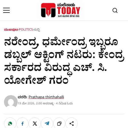
Skip to content
ಮುಖಪುಟ
›
POLITICS
›
ಸುದ್ದಿ
ನರೇಂದ್ರ, ಧರ್ಮೇಂದ್ರ ಇಬ್ಬರೂ
ಡಬ್ಬಲ್ ಆಕ್ಟಿಂಗ್ ನಟರು: ಕೇಂದ್ರ
ಸರ್ಕಾರದ ವಿರುದ್ಧ ಎಚ್. ಸಿ.
ಯೋಗೇಶ್ ಗರಂ
ವರದಿ:
Prathapa thirthahalli
19 ಮೇ 2026, 2:00 ಅಪರಾಹ್ನ · 4 ನಿಮಿಷ ಓದು
W
F
X
T
ಹಂಚಿಕೊಳ್ಳಿ
ಲಿಂ
S
h
a
e