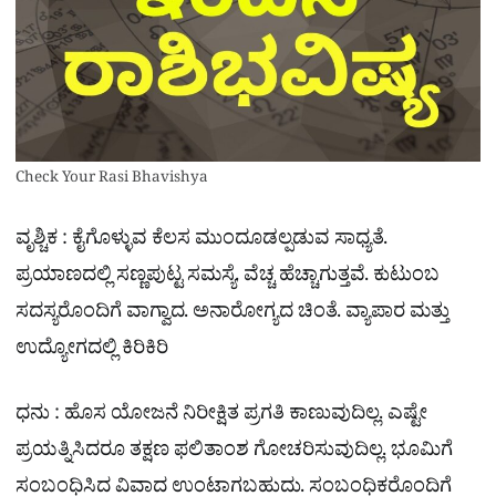
Check Your Rasi Bhavishya
ವೃಶ್ಚಿಕ : ಕೈಗೊಳ್ಳುವ ಕೆಲಸ ಮುಂದೂಡಲ್ಪಡುವ ಸಾಧ್ಯತೆ.
ಪ್ರಯಾಣದಲ್ಲಿ ಸಣ್ಣಪುಟ್ಟ ಸಮಸ್ಯೆ. ವೆಚ್ಚ ಹೆಚ್ಚಾಗುತ್ತವೆ. ಕುಟುಂಬ
ಸದಸ್ಯರೊಂದಿಗೆ ವಾಗ್ವಾದ. ಅನಾರೋಗ್ಯದ ಚಿಂತೆ. ವ್ಯಾಪಾರ ಮತ್ತು
ಉದ್ಯೋಗದಲ್ಲಿ ಕಿರಿಕಿರಿ
ಧನು : ಹೊಸ ಯೋಜನೆ ನಿರೀಕ್ಷಿತ ಪ್ರಗತಿ ಕಾಣುವುದಿಲ್ಲ. ಎಷ್ಟೇ
ಪ್ರಯತ್ನಿಸಿದರೂ ತಕ್ಷಣ ಫಲಿತಾಂಶ ಗೋಚರಿಸುವುದಿಲ್ಲ. ಭೂಮಿಗೆ
ಸಂಬಂಧಿಸಿದ ವಿವಾದ ಉಂಟಾಗಬಹುದು. ಸಂಬಂಧಿಕರೊಂದಿಗೆ