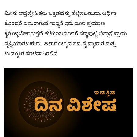
ಮೀನ: ಆಪ್ತ ಸ್ನೇಹಿತರು ಒತ್ತಡವನ್ನು ಹೆಚ್ಚಿಸಬಹುದು. ಆರ್ಥಿಕ
ತೊಂದರೆ ಎದುರಾಗುವ ಸಾಧ್ಯತೆ ಇದೆ. ದೂರ ಪ್ರಯಾಣ
ಕೈಗೊಳ್ಳಬೇಕಾಗುತ್ತದೆ. ಕುಟುಂಬದೊಳಗೆ ಸಣ್ಣಪುಟ್ಟ ಭಿನ್ನಾಭಿಪ್ರಾಯ
ಸೃಷ್ಟಿಯಾಗಬಹುದು. ಅನಾರೋಗ್ಯದ ಸಮಸ್ಯೆ ವ್ಯಾಪಾರ ಮತ್ತು
ಉದ್ಯೋಗ ಸರಳವಾಗಿರಲಿದೆ.