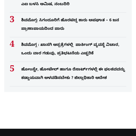
ಎಐ ಬಳಸಿ ಆಮಿಷ, ನಂಬದಿರಿ
ಶಿವಮೊಗ್ಗ: ಸಿಗಂದೂರಿಗೆ ಹೊರಟಿದ್ದ ಕಾರು ಅಪಘಾತ – 6 ಜನ
ಪ್ರಾಣಾಪಾಯದಿಂದ ಪಾರು
ಶಿವಮೊಗ್ಗ : ಖಾಸಗಿ ಆಸ್ಪತ್ರೆಗಳಲ್ಲಿ ಪಾರ್ಕಿಂಗ್​ ವ್ಯವಸ್ಥೆ ವಿಚಾರ,
ಒಂದು ವಾರ ಗಡುವು, ಪ್ರತಿಭಟನೆಯ ಎಚ್ಚರಿಕೆ
ಹೋಂಸ್ಟೇ, ಹೋಟೇಲ್ ಹಾಗೂ ರೆಸಾರ್ಟ್‌ಗಳಲ್ಲಿ ಈ ಫಲಕವವನ್ನು
ಕಡ್ಡಾಯವಾಗಿ ಅಳವಡಿಸಬೇಕು ? ಜಿಲ್ಲಾಧಿಕಾರಿ ಆದೇಶ