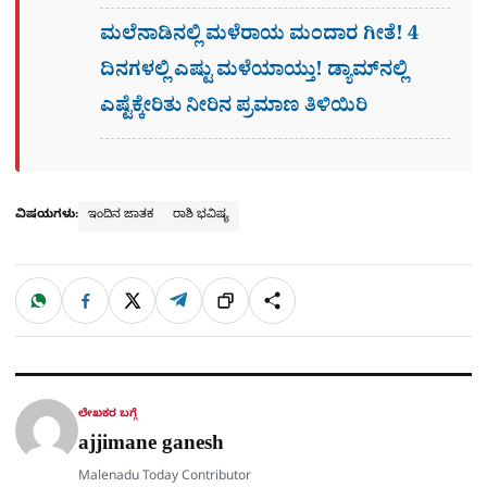
ಮಲೆನಾಡಿನಲ್ಲಿ ಮಳೆರಾಯ ಮಂದಾರ ಗೀತೆ! 4
ದಿನಗಳಲ್ಲಿ ಎಷ್ಟು ಮಳೆಯಾಯ್ತು! ಡ್ಯಾಮ್​ನಲ್ಲಿ
ಎಷ್ಟೆಕ್ಕೇರಿತು ನೀರಿನ ಪ್ರಮಾಣ ತಿಳಿಯಿರಿ
ವಿಷಯಗಳು:
ಇಂದಿನ ಜಾತಕ
ರಾಶಿ ಭವಿಷ್ಯ
W
F
X
T
ಹಂಚಿಕೊಳ್ಳಿ
ಲಿಂ
S
h
a
e
a
c
l
t
e
e
ಕ್
h
s
b
g
A
o
r
a
p
o
a
p
k
m
r
ಲೇಖಕರ ಬಗ್ಗೆ
e
ajjimane ganesh
Malenadu Today Contributor