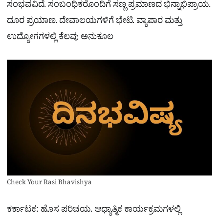
ಸಂಭವವಿದೆ. ಸಂಬಂಧಿಕರೊಂದಿಗೆ ಸಣ್ಣ ಪ್ರಮಾಣದ ಭಿನ್ನಾಭಿಪ್ರಾಯ.
ದೂರ ಪ್ರಯಾಣ. ದೇವಾಲಯಗಳಿಗೆ ಭೇಟಿ. ವ್ಯಾಪಾರ ಮತ್ತು
ಉದ್ಯೋಗಗಳಲ್ಲಿ ಕೆಲವು ಅನುಕೂಲ
Check Your Rasi Bhavishya
ಕರ್ಕಾಟಕ: ಹೊಸ ಪರಿಚಯ. ಆಧ್ಯಾತ್ಮಿಕ ಕಾರ್ಯಕ್ರಮಗಳಲ್ಲಿ