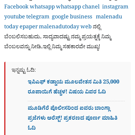
Facebook
whatsapp
whatsapp chanel
instagram
youtube
telegram
google business
malenadu
today epaper
malenadutoday web
ನಲ್ಲಿ
ಬೆಂಬಲಿಸಬಹುದು.. ಸಾದ್ಯವಾದಷ್ಟು ನಮ್ಮ ಪ್ರಯತ್ನಕ್ಕೆ ನಿಮ್ಮ
ಬೆಂಬಲವನ್ನು ನೀಡಿ..ಇಲ್ಲಿ ನಿಮ್ಮ ಸಹಕಾರವೇ ಮುಖ್ಯ!
ಇನ್ನಷ್ಟು ಓದಿ:
ಇಪಿಎಫ್ ಕಡ್ಡಾಯ ಮೂಲವೇತನ ಮಿತಿ 25,000
ರೂಪಾಯಿಗೆ ಹೆಚ್ಚಳ! ವಿಷಯ ವಿವರ ಓದಿ
ಮೂಡಿಗೆರೆ ಪೊಲೀಸರಿಂದ ಐವರು ಬಾಂಗ್ಲಾ
ಪ್ರಜೆಗಳು ಅರೆಸ್ಟ್! ಪ್ರಕರಣದ ಪೂರ್ಣ ಮಾಹಿತಿ
ಓದಿ