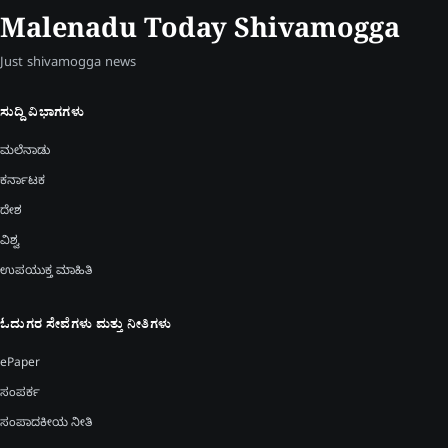
Malenadu Today Shivamogga
Just shivamogga news
ಸುದ್ದಿ ವಿಭಾಗಗಳು
ಮಲೆನಾಡು
ಕರ್ನಾಟಕ
ದೇಶ
ವಿಶ್ವ
ಉಪಯುಕ್ತ ಮಾಹಿತಿ
ಓದುಗರ ಸೇವೆಗಳು ಮತ್ತು ನೀತಿಗಳು
ePaper
ಸಂಪರ್ಕ
ಸಂಪಾದಕೀಯ ನೀತಿ