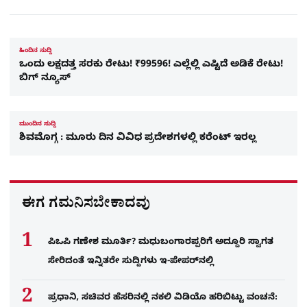
ಹಿಂದಿನ ಸುದ್ದಿ
ಒಂದು ಲಕ್ಷದತ್ತ ಸರಕು ರೇಟು! ₹99596! ಎಲ್ಲೆಲ್ಲಿ ಎಷ್ಟಿದೆ ಅಡಿಕೆ ರೇಟು!
ಬಿಗ್​ ನ್ಯೂಸ್
ಮುಂದಿನ ಸುದ್ದಿ
ಶಿವಮೊಗ್ಗ : ಮೂರು ದಿನ ವಿವಿಧ ಪ್ರದೇಶಗಳಲ್ಲಿ ಕರೆಂಟ್ ಇರಲ್ಲ
ಈಗ ಗಮನಿಸಬೇಕಾದವು
ಪಿಒಪಿ ಗಣೇಶ ಮೂರ್ತಿ? ಮಧುಬಂಗಾರಪ್ಪರಿಗೆ ಅದ್ದೂರಿ ಸ್ವಾಗತ
ಸೇರಿದಂತೆ ಇನ್ನಿತರೇ ಸುದ್ದಿಗಳು ಇ-ಪೇಪರ್​ನಲ್ಲಿ
ಪ್ರಧಾನಿ, ಸಚಿವರ ಹೆಸರಿನಲ್ಲಿ ನಕಲಿ ವಿಡಿಯೊ ಹರಿಬಿಟ್ಟು ವಂಚನೆ: