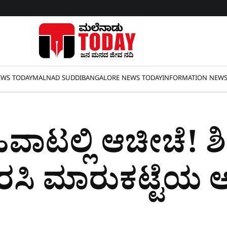
WS TODAY
MALNAD SUDDI
BANGALORE NEWS TODAY
INFORMATION NEW
ಿವಾಟಲ್ಲಿ ಆಚೀಚೆ! ಶ
ಿರಸಿ ಮಾರುಕಟ್ಟೆಯ 