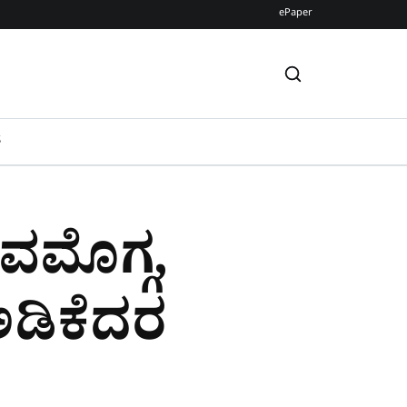
ePaper
S
ಿವಮೊಗ್ಗ,
ಅಡಿಕೆದರ