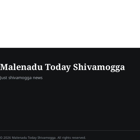
Malenadu Today Shivamogga
Just shivamogga news
© 2026 Malenadu Today Shivamogga. All rights reserved.