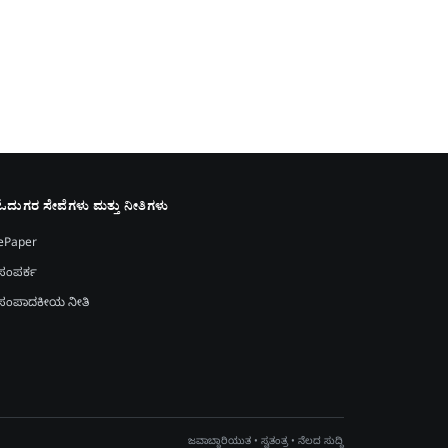
ಓದುಗರ ಸೇವೆಗಳು ಮತ್ತು ನೀತಿಗಳು
ePaper
ಸಂಪರ್ಕ
ಸಂಪಾದಕೀಯ ನೀತಿ
ಜವಾಬ್ದಾರಿಯುತ • ಸ್ವತಂತ್ರ • ನೆಲದ ಸುದ್ದಿ