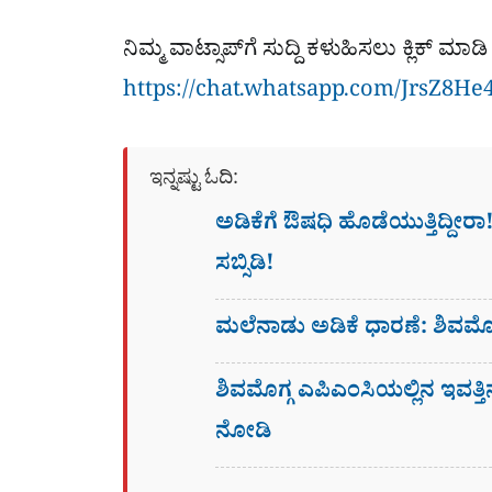
ನಿಮ್ಮ ವಾಟ್ಸಾಪ್​ಗೆ ಸುದ್ದಿ ಕಳುಹಿಸಲು ಕ್ಲಿಕ್​ 
https://chat.whatsapp.com/JrsZ8He
ಇನ್ನಷ್ಟು ಓದಿ:
ಅಡಿಕೆಗೆ ಔಷಧಿ ಹೊಡೆಯುತ್ತಿದ್ದೀರಾ!
ಸಬ್ಸಿಡಿ!
ಮಲೆನಾಡು ಅಡಿಕೆ ಧಾರಣೆ: ಶಿವಮೊಗ
ಶಿವಮೊಗ್ಗ ಎಪಿಎಂಸಿಯಲ್ಲಿನ ಇವತ್ತ
ನೋಡಿ