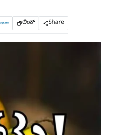
ಲಿಂಕ್
Share
legram