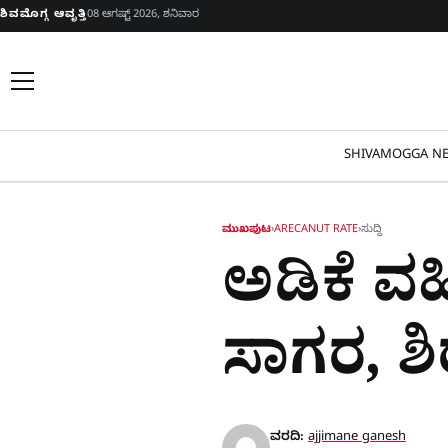
Skip to content
ಶಿವಮೊಗ್ಗ ಆವೃತ್ತಿ
08 ಆಗಷ್ಟ್ 2026, ಶನಿವಾರ
SHIVAMOGGA NE
ಮುಖಪುಟ
›
ARECANUT RATE
›
ಸುದ್ದಿ
ಅಡಿಕೆ ವಹ
ಸಾಗರ, ಶ
ವರದಿ:
ajjimane ganesh