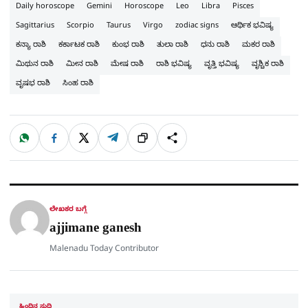
Daily horoscope
Gemini
Horoscope
Leo
Libra
Pisces
Sagittarius
Scorpio
Taurus
Virgo
zodiac signs
ಆರ್ಥಿಕ ಭವಿಷ್ಯ
ಕನ್ಯಾ ರಾಶಿ
ಕರ್ಕಾಟಕ ರಾಶಿ
ಕುಂಭ ರಾಶಿ
ತುಲಾ ರಾಶಿ
ಧನು ರಾಶಿ
ಮಕರ ರಾಶಿ
ಮಿಥುನ ರಾಶಿ
ಮೀನ ರಾಶಿ
ಮೇಷ ರಾಶಿ
ರಾಶಿ ಭವಿಷ್ಯ
ವೃತ್ತಿ ಭವಿಷ್ಯ
ವೃಶ್ಚಿಕ ರಾಶಿ
ವೃಷಭ ರಾಶಿ
ಸಿಂಹ ರಾಶಿ
W
F
X
T
ಹಂಚಿಕೊಳ್ಳಿ
ಲಿಂ
S
h
a
e
a
c
l
t
e
e
ಕ್
h
s
b
g
A
o
r
a
p
o
a
p
k
m
r
ಲೇಖಕರ ಬಗ್ಗೆ
e
ajjimane ganesh
Malenadu Today Contributor
ಹಿಂದಿನ ಸುದ್ದಿ