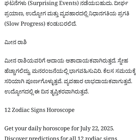
ಘಟನೆಗಳು (Surprising Events) ನಡೆಯಬಹುದು. ದೀರ್ಘ
ಪ್ರಯಾಣ, ಉದ್ಯೋಗ ಮತ್ತು ವ್ಯವಹಾರದಲ್ಲಿ ನಿಧಾನಗತಿಯ ಪ್ರಗತಿ
(Slow Progress) ಕಂಡುಬರಲಿದೆ.
ಮೀನ ರಾಶಿ
ಮೀನ ರಾಶಿಯವರಿಗೆ ಆದಾಯ ಆಶಾದಾಯಕವಾಗಿರುತ್ತದೆ. ಸ್ನೇಹ
ಹೆಚ್ಚಾಗಲಿದ್ದು, ಮನರಂಜನೆಯಲ್ಲಿ ಭಾಗವಹಿಸುವಿರಿ. ಕೆಲಸ ಸಮಯಕ್ಕೆ
ಸರಿಯಾಗಿ ಪೂರ್ಣಗೊಳ್ಳುತ್ತವೆ. ವ್ಯವಹಾರ ಲಾಭದಾಯಕವಾಗುತ್ತವೆ.
ಉದ್ಯೋಗದಲ್ಲಿ ಈ ದಿನ ತೃಪ್ತಿಕರವಾಗಿರುತ್ತವೆ.
12 Zodiac Signs Horoscope
Get your daily horoscope for July 22, 2025.