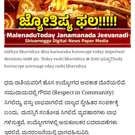
niithya bhavishya dina karnataka horoscope today important
decisions ಜಾತಕ ಫಲ Today rashi bhavishya ಈ ದಿನದ ಭವಿಷ್ಯTDaily
horoscope astrosage oday rashi bhavishya
ಧನು ರಾಶಿಯವರಿಗೆ ಹೊಸ ಉದ್ಯೋಗದ ಅವಕಾಶ ದೊರೆಯಲಿವೆ.
ಸಮುದಾಯದಲ್ಲಿ ಗೌರವ (Respect in Community)
ಸಿಗಲಿದ್ದು, ವಸ್ತು ಲಾಭವಾಗಲಿದೆ. ಬಾಲ್ಯದ ಸ್ನೇಹಿತರ ಸಂಪರ್ಕಕ್ಕೆ
ಬಂದು, ಮನಸ್ಸಿಗೆ ಸಂತೋಷ ಸಿಗಲಿದೆ. ವ್ಯವಹಾರಗಳು ಲಾಭ
ಗಳಿಸುತ್ತವೆ, ಉದ್ಯೋಗಗಳಲ್ಲಿ ಅನುಕೂಲಕರ ಬದಲಾವಣೆಗಳು
ಇರಲಿವೆ. ಮನರಂಜನೆಯಲ್ಲಿ ಭಾಗವಹಿಸುವಿರಿ.