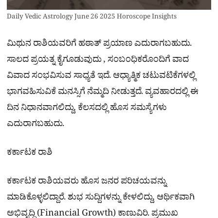
Daily Vedic Astrology June 26 2025 Horoscope Insights
ಮಿಥುನ ರಾಶಿಯವರಿಗೆ ಹಠಾತ್ ಪ್ರಯಾಣ ಎದುರಾಗಬಹುದು.
ಸಾಲದ ಪ್ರಯತ್ನ ಕೈಗೂಡುವುದು , ಸಂಬಂಧಿಕರೊಂದಿಗೆ ವಾದ
ವಿವಾದ ಸಂಭವಿಸುವ ಸಾಧ್ಯತೆ ಇದೆ. ಆಧ್ಯಾತ್ಮಿಕ ಚಟುವಟಿಕೆಗಳಲ್ಲಿ
ಭಾಗವಹಿಸುವಿಕೆ ಮನಸ್ಸಿಗೆ ನೆಮ್ಮದಿ ನೀಡುತ್ತದೆ. ವ್ಯವಹಾರದಲ್ಲಿ ಈ
ದಿನ ನಿಧಾನವಾಗಲಿದ್ದು, ಕೆಲಸದಲ್ಲಿ ಹೊಸ ಸಮಸ್ಯೆಗಳು
ಎದುರಾಗಬಹುದು.
ಕರ್ಕಾಟಕ ರಾಶಿ
ಕರ್ಕಾಟಕ ರಾಶಿಯವರು ಹೊಸ ಜನರ ಪರಿಚಯವನ್ನು
ಮಾಡಿಕೊಳ್ಳಲಿದ್ದಾರೆ. ಶುಭ ಸುದ್ದಿಗಳನ್ನು ಕೇಳಲಿದ್ದು, ಆರ್ಥಿಕವಾಗಿ
ಅಭಿವೃದ್ಧಿ (Financial Growth) ಕಾಣುವಿರಿ. ಪ್ರಮುಖ