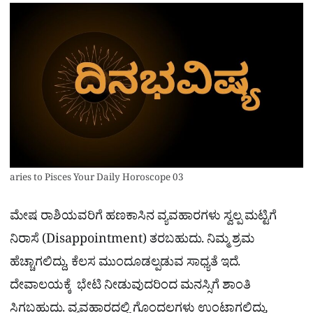
aries to Pisces Your Daily Horoscope 03
ಮೇಷ ರಾಶಿಯವರಿಗೆ ಹಣಕಾಸಿನ ವ್ಯವಹಾರಗಳು ಸ್ವಲ್ಪ ಮಟ್ಟಿಗೆ
ನಿರಾಸೆ (Disappointment) ತರಬಹುದು. ನಿಮ್ಮ ಶ್ರಮ
ಹೆಚ್ಚಾಗಲಿದ್ದು, ಕೆಲಸ ಮುಂದೂಡಲ್ಪಡುವ ಸಾಧ್ಯತೆ ಇದೆ.
ದೇವಾಲಯಕ್ಕೆ ಭೇಟಿ ನೀಡುವುದರಿಂದ ಮನಸ್ಸಿಗೆ ಶಾಂತಿ
ಸಿಗಬಹುದು. ವ್ಯವಹಾರದಲ್ಲಿ ಗೊಂದಲಗಳು ಉಂಟಾಗಲಿದ್ದು,