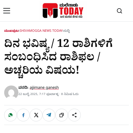
Skip to content
ಮುಖಪುಟ
›
SHIVAMOGGA NEWS TODAY
›
ಸುದ್ದಿ
ದಿನ ಭವಿಷ್ಯ / 12 ರಾಶಿಗಳಿಗೆ
ಸಂಬಂಧಿಸಿದ ರಾಶಿಫಲ /
ಅಚ್ಚರಿಯ ವಿಷಯ!
ವರದಿ:
ajjimane ganesh
22 ಜುಲೈ 2025, 7:17 ಫೂರ್ವಾಹ್ನ · 8 ನಿಮಿಷ ಓದು
W
F
X
T
ಹಂಚಿಕೊಳ್ಳಿ
ಲಿಂ
S
h
a
e
a
c
l
t
e
e
ಕ್
h
s
b
g
A
o
r