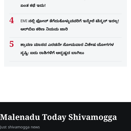
ಏಂತ ಕಥೆ ಇದು!
EMI ನಲ್ಲಿ ಫೋನ್​ ತೆಗೆದುಕೊಳ್ಳುವವರಿಗೆ ಇನ್ಮೇಲೆ ಟೆನ್ಶನ್​ ಇರಲ್ಲ!
ಆರ್‌ಬಿಐ ಕಠಿಣ ನಿಯಮ ಜಾರಿ
ಶ್ರಾವಣ ಮಾಸದ ಎರಡನೇ ಸೋಮವಾರ ವಿಶೇಷ ಯೋಗಗಳ
ಸೃಷ್ಟಿ: ಐದು ರಾಶಿಗಳಿಗೆ ಅದೃಷ್ಟದ ಬಾಗಿಲು
Malenadu Today Shivamogga
Just shivamogga news