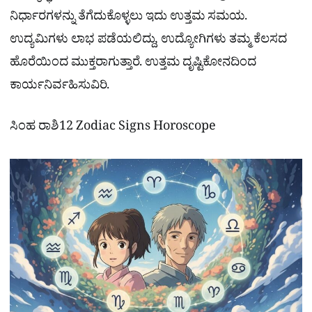
ನಿರ್ಧಾರಗಳನ್ನು ತೆಗೆದುಕೊಳ್ಳಲು ಇದು ಉತ್ತಮ ಸಮಯ.
ಉದ್ಯಮಿಗಳು ಲಾಭ ಪಡೆಯಲಿದ್ದು, ಉದ್ಯೋಗಿಗಳು ತಮ್ಮ ಕೆಲಸದ
ಹೊರೆಯಿಂದ ಮುಕ್ತರಾಗುತ್ತಾರೆ. ಉತ್ತಮ ದೃಷ್ಟಿಕೋನದಿಂದ
ಕಾರ್ಯನಿರ್ವಹಿಸುವಿರಿ.
ಸಿಂಹ ರಾಶಿ12 Zodiac Signs Horoscope