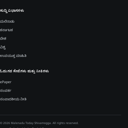
ಸುದ್ದಿ ವಿಭಾಗಗಳು
ಮಲೆನಾಡು
ಕರ್ನಾಟಕ
ದೇಶ
ವಿಶ್ವ
ಉಪಯುಕ್ತ ಮಾಹಿತಿ
ಓದುಗರ ಸೇವೆಗಳು ಮತ್ತು ನೀತಿಗಳು
ePaper
ಸಂಪರ್ಕ
ಸಂಪಾದಕೀಯ ನೀತಿ
© 2026 Malenadu Today Shivamogga. All rights reserved.