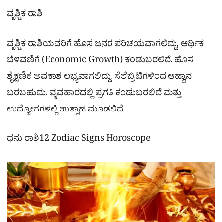
ವೃಶ್ಚಿಕ ರಾಶಿ
ವೃಶ್ಚಿಕ ರಾಶಿಯವರಿಗೆ ಹೊಸ ಜನರ ಪರಿಚಯವಾಗಲಿದ್ದು, ಆರ್ಥಿಕ
ಬೆಳವಣಿಗೆ (Economic Growth) ಕಂಡುಬರಲಿದೆ. ಹೊಸ
ಶೈಕ್ಷಣಿಕ ಅವಕಾಶ ಲಭ್ಯವಾಗಲಿದ್ದು, ಸೆಲೆಬ್ರಿಟಿಗಳಿಂದ ಆಹ್ವಾನ
ಬರಬಹುದು. ವ್ಯವಹಾರದಲ್ಲಿ ಪ್ರಗತಿ ಕಂಡುಬರಲಿದೆ ಮತ್ತು
ಉದ್ಯೋಗಗಳಲ್ಲಿ ಉತ್ಸಾಹ ಮೂಡಲಿದೆ.
ಧನು ರಾಶಿ12 Zodiac Signs Horoscope