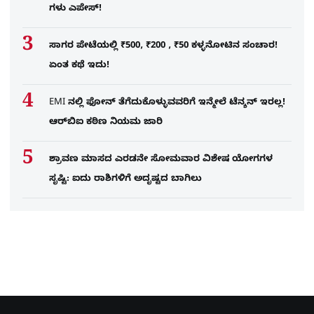
ಗಳು ಎಪೇಸ್!
ಸಾಗರ ಪೇಟೆಯಲ್ಲಿ ₹500, ₹200 , ₹50 ಕಳ್ಳನೋಟಿನ ಸಂಚಾರ!
ಏಂತ ಕಥೆ ಇದು!
EMI ನಲ್ಲಿ ಫೋನ್​ ತೆಗೆದುಕೊಳ್ಳುವವರಿಗೆ ಇನ್ಮೇಲೆ ಟೆನ್ಶನ್​ ಇರಲ್ಲ!
ಆರ್‌ಬಿಐ ಕಠಿಣ ನಿಯಮ ಜಾರಿ
ಶ್ರಾವಣ ಮಾಸದ ಎರಡನೇ ಸೋಮವಾರ ವಿಶೇಷ ಯೋಗಗಳ
ಸೃಷ್ಟಿ: ಐದು ರಾಶಿಗಳಿಗೆ ಅದೃಷ್ಟದ ಬಾಗಿಲು