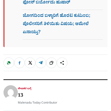
ಫೋನ್​ ಬರ್ಬೋದು ಹುಷಾರ್​​
ಜೋಗದಿಂದ ಬಳ್ಳಾರಿಗೆ ಹೊರಟ ಕುಟುಂಬ;
ಪೊಲೀಸರಿಗೆ ತಿಳಿಯಿತು ವಿಷಯ; ಆಮೇಲೆ
ಏನಾಯ್ತು?
W
F
X
T
ಹಂಚಿಕೊಳ್ಳಿ
ಲಿಂ
S
h
a
e
a
c
l
t
e
e
ಕ್
h
s
b
g
A
o
r
a
p
o
a
p
k
m
r
ಲೇಖಕರ ಬಗ್ಗೆ
e
13
Malenadu Today Contributor