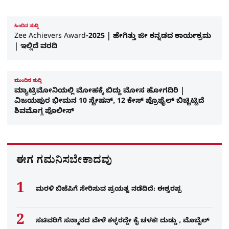
ಹಿಂದಿನ ಸುದ್ದಿ
Zee Achievers Award-2025 | ಹೇಗಿತ್ತು ಜೀ ಕನ್ನಡದ ಕಾರ್ಯಕ್ರಮ
| ಇಲ್ಲಿದೆ ವರದಿ
ಮುಂದಿನ ಸುದ್ದಿ
ಮ್ಯಾಟ್ರಿಮೋನಿಯಲ್ಲಿ ಮೋಹಕ್ಕೆ ಬಿದ್ದು ಮೋಸ ಹೋಗದಿರಿ |
ವಿಜಯಪುರ ಭೀಮನ 10 ಸ್ಟೇಷನ್‌, 12 ಕೇಸ್‌ ಪ್ರೊಫೈಲ್‌ ಬಿಚ್ಚಿಟ್ಟಿದೆ
ಶಿವಮೊಗ್ಗ ಪೊಲೀಸ್‌
ಈಗ ಗಮನಿಸಬೇಕಾದವು
ಮರಳಿ ಬಿಜೆಪಿಗೆ ಸೇರಿಸುವ ಪ್ರಯತ್ನ ನಡೆದಿದೆ: ಈಶ್ವರಪ್ಪ
ಸಚಿವರಿಗೆ ಸನ್ಮಾನದ ವೇಳೆ ಕಳ್ಳರದ್ದೇ ಕೈ ಚಳಕ! ದುಡ್ಡು , ಮೊಬೈಲ್​