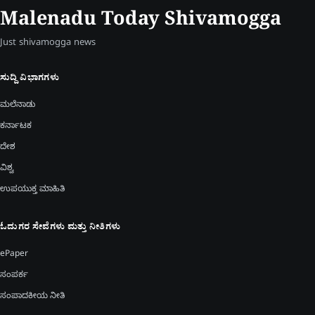
Malenadu Today Shivamogga
Just shivamogga news
ಸುದ್ದಿ ವಿಭಾಗಗಳು
ಮಲೆನಾಡು
ಕರ್ನಾಟಕ
ದೇಶ
ವಿಶ್ವ
ಉಪಯುಕ್ತ ಮಾಹಿತಿ
ಓದುಗರ ಸೇವೆಗಳು ಮತ್ತು ನೀತಿಗಳು
ePaper
ಸಂಪರ್ಕ
ಸಂಪಾದಕೀಯ ನೀತಿ