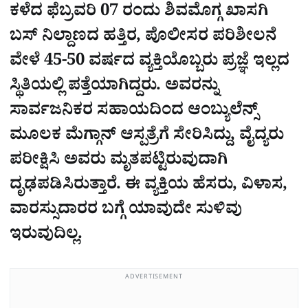
ಕಳೆದ ಫೆಬ್ರವರಿ 07 ರಂದು ಶಿವಮೊಗ್ಗ ಖಾಸಗಿ
ಬಸ್ ನಿಲ್ದಾಣದ ಹತ್ತಿರ, ಪೊಲೀಸರ ಪರಿಶೀಲನೆ
ವೇಳೆ 45-50 ವರ್ಷದ ವ್ಯಕ್ತಿಯೊಬ್ಬರು ಪ್ರಜ್ಞೆ ಇಲ್ಲದ
ಸ್ಥಿತಿಯಲ್ಲಿ ಪತ್ತೆಯಾಗಿದ್ದರು. ಅವರನ್ನು
ಸಾರ್ವಜನಿಕರ ಸಹಾಯದಿಂದ ಆಂಬ್ಯುಲೆನ್ಸ್
ಮೂಲಕ ಮೆಗ್ಗಾನ್ ಆಸ್ಪತ್ರೆಗೆ ಸೇರಿಸಿದ್ದು, ವೈದ್ಯರು
ಪರೀಕ್ಷಿಸಿ ಅವರು ಮೃತಪಟ್ಟಿರುವುದಾಗಿ
ದೃಢಪಡಿಸಿರುತ್ತಾರೆ. ಈ ವ್ಯಕ್ತಿಯ ಹೆಸರು, ವಿಳಾಸ,
ವಾರಸ್ಸುದಾರರ ಬಗ್ಗೆ ಯಾವುದೇ ಸುಳಿವು
ಇರುವುದಿಲ್ಲ.
ADVERTISEMENT