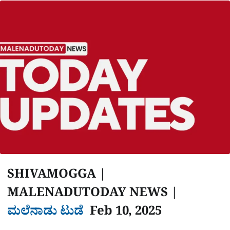
a
p
o
a
p
k
m
r
e
SHIVAMOGGA |
MALENADUTODAY NEWS |
ಮಲೆನಾಡು ಟುಡೆ
Feb 10, 2025
‌‌