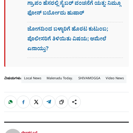
ಗ್ರಾ,ಪಂ ಹೆಸರಲ್ಲಿ ಸೈಬ‌ರ್ ವಂಚನೆಗೆ ಯತ್ನ: ನಿಮ್ಗೂ
ಫೋನ್​ ಬರ್ಬೋದು ಹುಷಾರ್​​
ಜೋಗದಿಂದ ಬಳ್ಳಾರಿಗೆ ಹೊರಟ ಕುಟುಂಬ;
ಪೊಲೀಸರಿಗೆ ತಿಳಿಯಿತು ವಿಷಯ; ಆಮೇಲೆ
ಏನಾಯ್ತು?
ವಿಷಯಗಳು:
Local News
Malenadu Today.
SHIVAMOGGA
Video News
W
F
X
T
ಹಂಚಿಕೊಳ್ಳಿ
ಲಿಂ
S
h
a
e
a
c
l
t
e
e
ಕ್
h
s
b
g
A
o
r
a
p
o
a
p
k
m
r