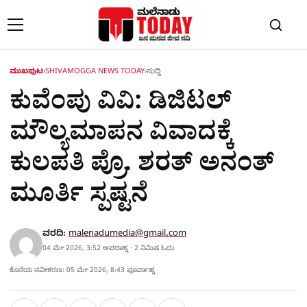
Skip to content
ಮುಖಪುಟ
›
SHIVAMOGGA NEWS TODAY
›
ಸುದ್ದಿ
ಕುವೆಂಪು ವಿವಿ: ಡಿಜಿಟಲ್
ಮೌಲ್ಯಮಾಪನ ವಿವಾದಕ್ಕೆ
ಕುಲಪತಿ ಪ್ರೊ. ಶರತ್ ಅನಂತ್
ಮೂರ್ತಿ ಸ್ಪಷ್ಟನೆ
ವರದಿ:
malenadumedia@gmail.com
04 ಮೇ 2026, 3:52 ಅಪರಾಹ್ನ · 2 ನಿಮಿಷ ಓದು
ಕೊನೆಯ ನವೀಕರಣ: 05 ಮೇ 2026, 8:43 ಫೂರ್ವಾಹ್ನ