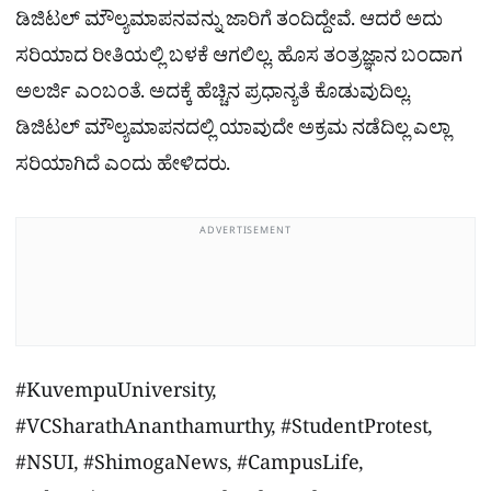
ಡಿಜಿಟಲ್​ ಮೌಲ್ಯಮಾಪನವನ್ನು ಜಾರಿಗೆ ತಂದಿದ್ದೇವೆ. ಆದರೆ ಅದು
ಸರಿಯಾದ ರೀತಿಯಲ್ಲಿ ಬಳಕೆ ಆಗಲಿಲ್ಲ. ಹೊಸ ತಂತ್ರಜ್ಞಾನ ಬಂದಾಗ
ಅಲರ್ಜಿ ಎಂಬಂತೆ. ಅದಕ್ಕೆ ಹೆಚ್ಚಿನ ಪ್ರಧಾನ್ಯತೆ ಕೊಡುವುದಿಲ್ಲ.
ಡಿಜಿಟಲ್​ ಮೌಲ್ಯಮಾಪನದಲ್ಲಿ ಯಾವುದೇ ಅಕ್ರಮ ನಡೆದಿಲ್ಲ ಎಲ್ಲಾ
ಸರಿಯಾಗಿದೆ ಎಂದು ಹೇಳಿದರು.
ADVERTISEMENT
#KuvempuUniversity,
#VCSharathAnanthamurthy, #StudentProtest,
#NSUI, #ShimogaNews, #CampusLife,