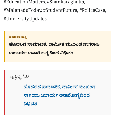
#EducationMatters, #Shankaraghatta,
#MalenaduToday, #StudentFuture, #PoliceCase,
#UniversityUpdates
ಸಂಬಂಧಿತ ಸುದ್ದಿ
ಹೊದಲದ ಸಾಮಾಜಿಕ, ಧಾರ್ಮಿಕ ಮುಖಂಡ ನಾಗರಾಜ
ಆಚಾರ್ಯ ಅನಾರೋಗ್ಯದಿಂದ ವಿಧಿವಶ
ಇನ್ನಷ್ಟು ಓದಿ:
ಹೊದಲದ ಸಾಮಾಜಿಕ, ಧಾರ್ಮಿಕ ಮುಖಂಡ
ನಾಗರಾಜ ಆಚಾರ್ಯ ಅನಾರೋಗ್ಯದಿಂದ
ವಿಧಿವಶ