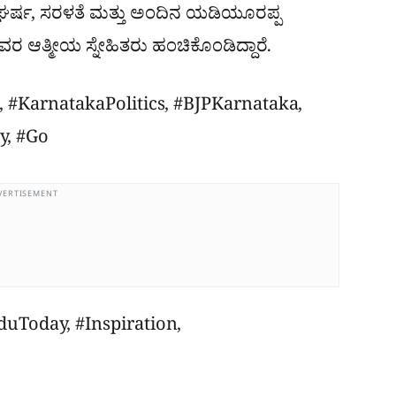
ಘರ್ಷ, ಸರಳತೆ ಮತ್ತು ಅಂದಿನ ಯಡಿಯೂರಪ್ಪ
 ಆತ್ಮೀಯ ಸ್ನೇಹಿತರು ಹಂಚಿಕೊಂಡಿದ್ದಾರೆ.
 #KarnatakaPolitics, #BJPKarnataka,
y, #Go
VERTISEMENT
duToday, #Inspiration,