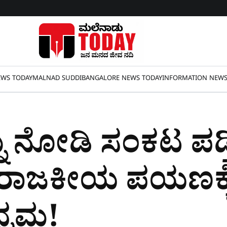
WS TODAY
MALNAD SUDDI
BANGALORE NEWS TODAY
INFORMATION NEW
ನು ನೋಡಿ ಸಂಕಟ ಪಡ್ತಿ
ೈ ರಾಜಕೀಯ ಪಯಣಕ್
್ರಮ!