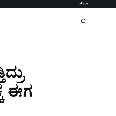
ePaper
S
ದ್ರು
ಕೆ ಈಗ