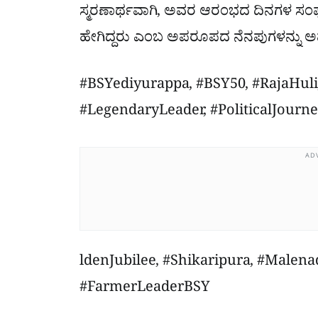
ಸ್ಮರಣಾರ್ಥವಾಗಿ, ಅವರ ಆರಂಭದ ದಿನಗಳ ಸಂ
ಹೇಗಿದ್ದರು ಎಂಬ ಅಪರೂಪದ ನೆನಪುಗಳನ್ನು ಅವರ
#BSYediyurappa, #BSY50, #RajaHuli,
#LegendaryLeader, #PoliticalJourne
AD
ldenJubilee, #Shikaripura, #Malena
#FarmerLeaderBSY