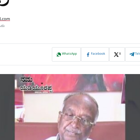
l.com
ಓದು
WhatsApp
Facebook
X
Te