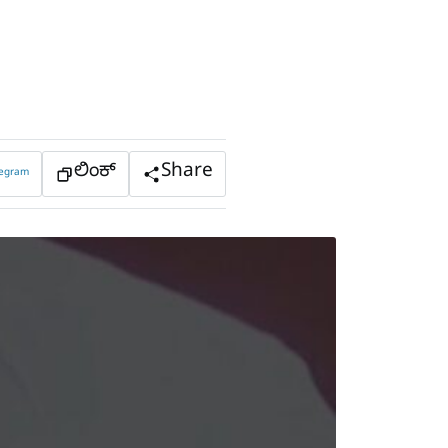
ಲಿಂಕ್
Share
legram