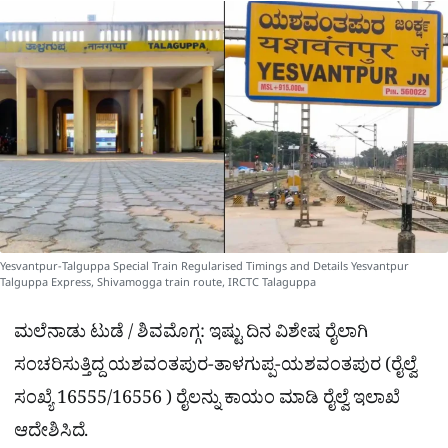
a
p
o
a
p
k
m
r
e
Yesvantpur-Talguppa Special Train Regularised Timings and Details Yesvantpur
Talguppa Express, Shivamogga train route, IRCTC Talaguppa
ಮಲೆನಾಡು ಟುಡೆ / ಶಿವಮೊಗ್ಗ: ಇಷ್ಟು ದಿನ ವಿಶೇಷ ರೈಲಾಗಿ
ಸಂಚರಿಸುತ್ತಿದ್ದ ಯಶವಂತಪುರ-ತಾಳಗುಪ್ಪ-ಯಶವಂತಪುರ (ರೈಲ್ವೆ
ಸಂಖ್ಯೆ 16555/16556 ) ರೈಲನ್ನು ಕಾಯಂ ಮಾಡಿ ರೈಲ್ವೆ ಇಲಾಖೆ
ಆದೇಶಿಸಿದೆ.