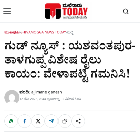
Skip to content
ಮುಖಪುಟ
›
SHIVAMOGGA NEWS TODAY
›
ಸುದ್ದಿ
ಗುಡ್ ನ್ಯೂಸ್ : ಯಶವಂತಪುರ-
ತಾಳಗುಪ್ಪ ವಿಶೇಷ ರೈಲು
ಕಾಯಂ: ವೇಳಾಪಟ್ಟಿ ಗಮನಿಸಿ!
ವರದಿ:
ajjimane ganesh
12 ಮೇ 2026, 8:44 ಫೂರ್ವಾಹ್ನ · 2 ನಿಮಿಷ ಓದು
W
F
X
T
ಹಂಚಿಕೊಳ್ಳಿ
ಲಿಂ
S
h
a
e
a
c
l
t
e
e
ಕ್
h
s
b
g
A
o
r