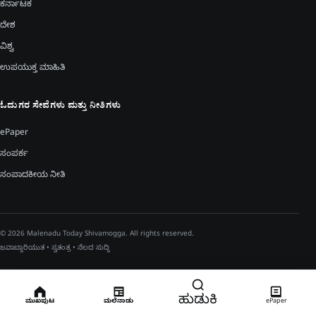
ಕರ್ನಾಟಕ
ದೇಶ
ವಿಶ್ವ
ಉಪಯುಕ್ತ ಮಾಹಿತಿ
ಓದುಗರ ಸೇವೆಗಳು ಮತ್ತು ನೀತಿಗಳು
ePaper
ಸಂಪರ್ಕ
ಸಂಪಾದಕೀಯ ನೀತಿ
© 2026 Malenadu Today Shivamogga. All rights reserved.
ಜವಾಬ್ದಾರಿಯುತ • ಸ್ವತಂತ್ರ • ನೆಲದ ಸುದ್ದಿ
ಹುಡುಕಿ
ಮುಖಪುಟ
ಮಲೆನಾಡು
ePaper