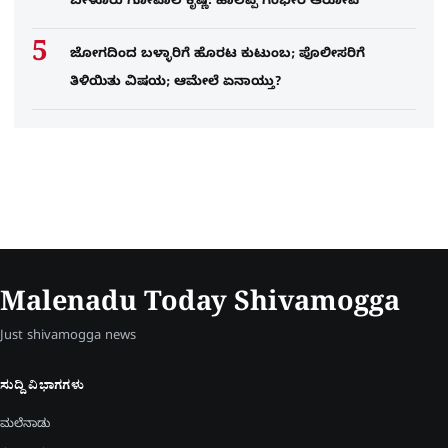
ಬೇಳೂರು ಗೋಪಾಲ ಕೃಷ್ಣ: ಹಾಲಪ್ಪ ಗಂಭೀರ ಆರೋಪ
ಜೋಗದಿಂದ ಬಳ್ಳಾರಿಗೆ ಹೊರಟ ಕುಟುಂಬ; ಪೊಲೀಸರಿಗೆ
ತಿಳಿಯಿತು ವಿಷಯ; ಆಮೇಲೆ ಏನಾಯ್ತು?
Malenadu Today Shivamogga
Just shivamogga news
ಸುದ್ದಿ ವಿಭಾಗಗಳು
ಮಲೆನಾಡು