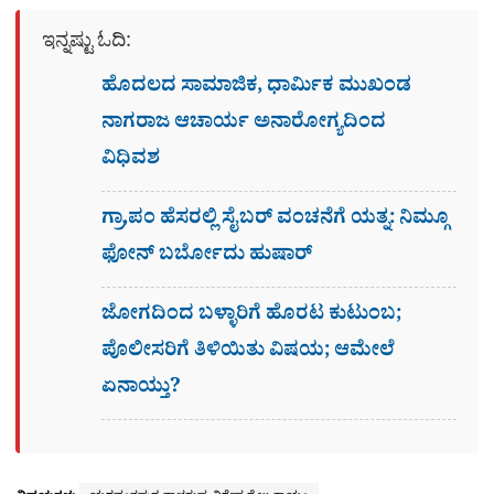
ಇನ್ನಷ್ಟು ಓದಿ:
ಹೊದಲದ ಸಾಮಾಜಿಕ, ಧಾರ್ಮಿಕ ಮುಖಂಡ
ನಾಗರಾಜ ಆಚಾರ್ಯ ಅನಾರೋಗ್ಯದಿಂದ
ವಿಧಿವಶ
ಗ್ರಾ,ಪಂ ಹೆಸರಲ್ಲಿ ಸೈಬ‌ರ್ ವಂಚನೆಗೆ ಯತ್ನ: ನಿಮ್ಗೂ
ಫೋನ್​ ಬರ್ಬೋದು ಹುಷಾರ್​​
ಜೋಗದಿಂದ ಬಳ್ಳಾರಿಗೆ ಹೊರಟ ಕುಟುಂಬ;
ಪೊಲೀಸರಿಗೆ ತಿಳಿಯಿತು ವಿಷಯ; ಆಮೇಲೆ
ಏನಾಯ್ತು?