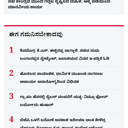
ಸಖಿ ಕೇಂದ್ರದ ಮುಂದೆ ಗದ್ದಲ ಸೃಷ್ಟಿಸಿದ ಮಹಿಳೆ, ಅಕ್ಕ ಪಡೆಯಿಂದ
ಮಾನವೀಯ ಕಾರ್ಯ
ಈಗ ಗಮನಿಸಬೇಕಾದವು
ಶಿವಮೊಗ್ಗ: ಕೆ.ಎಸ್. ಈಶ್ವರಪ್ಪ ವಾಗ್ದಾಳಿ, ಸಚಿವ ಮಧು
ಬಂಗಾರಪ್ಪರ ಸ್ಟೇಟ್ಮೆಂಟ್, ಜಲಾಶಯದ ವಿವರ ಇ-ಪತ್ರಿಕೆ ಓದಿ
ಹೊದಲದ ಸಾಮಾಜಿಕ, ಧಾರ್ಮಿಕ ಮುಖಂಡ ನಾಗರಾಜ
ಆಚಾರ್ಯ ಅನಾರೋಗ್ಯದಿಂದ ವಿಧಿವಶ
ಗ್ರಾ,ಪಂ ಹೆಸರಲ್ಲಿ ಸೈಬ‌ರ್ ವಂಚನೆಗೆ ಯತ್ನ: ನಿಮ್ಗೂ ಫೋನ್​
ಬರ್ಬೋದು ಹುಷಾರ್​​
ಬಿಜೆಪಿ ಒಳಗೆ ಬರೋಕೆ ಅವಕಾಶ ಇದೀಯಾ ಅಂತ ಕೇಳಿದ್ರ