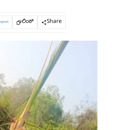
ಲಿಂಕ್
Share
legram