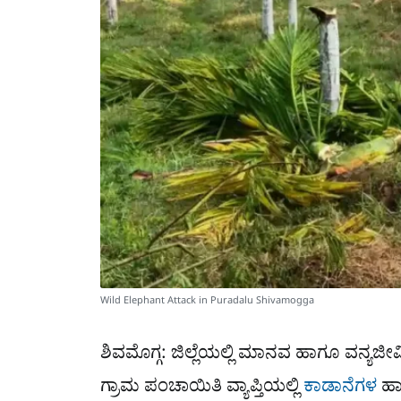
Wild Elephant Attack in Puradalu Shivamogga
ಶಿವಮೊಗ್ಗ: ಜಿಲ್ಲೆಯಲ್ಲಿ ಮಾನವ ಹಾಗೂ ವನ್ಯಜೀ
ಗ್ರಾಮ ಪಂಚಾಯಿತಿ ವ್ಯಾಪ್ತಿಯಲ್ಲಿ
ಕಾಡಾನೆಗಳ
ಹಾ