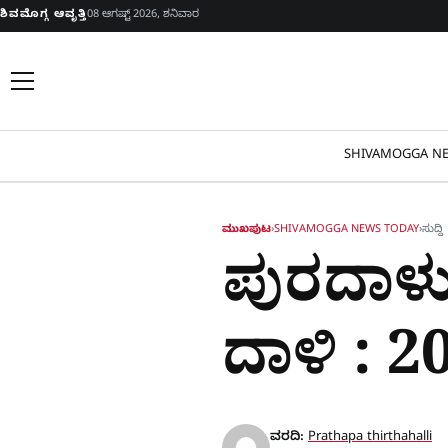
Skip to content
ಶಿವಮೊಗ್ಗ ಆವೃತ್ತಿ
08 ಆಗಷ್ಟ್ 2026, ಶನಿವಾರ
SHIVAMOGGA NE
ಮುಖಪುಟ
›
SHIVAMOGGA NEWS TODAY
›
ಸುದ್ದಿ
ಪುರದಾಳು
ದಾಳಿ : 2
ವರದಿ:
Prathapa thirthahalli