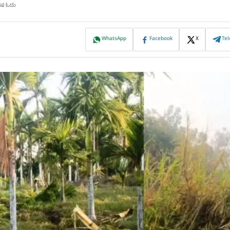
ಮಿಷ ಓದು
WhatsApp
Facebook
X
Te