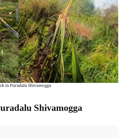
ack in Puradalu Shivamogga
 Puradalu Shivamogga