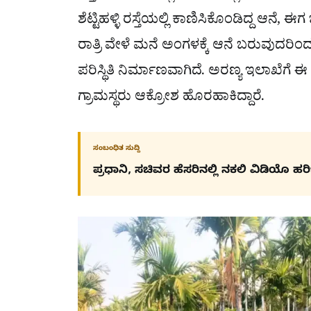
ಶೆಟ್ಟಿಹಳ್ಳಿ ರಸ್ತೆಯಲ್ಲಿ ಕಾಣಿಸಿಕೊಂಡಿದ್ದ ಆನೆ
ರಾತ್ರಿ ವೇಳೆ ಮನೆ ಅಂಗಳಕ್ಕೆ ಆನೆ ಬರುವ
ಪರಿಸ್ಥಿತಿ ನಿರ್ಮಾಣವಾಗಿದೆ. ಅರಣ್ಯ ಇಲಾಖೆಗೆ ಈ ಬಗ
ಗ್ರಾಮಸ್ಥರು ಆಕ್ರೋಶ ಹೊರಹಾಕಿದ್ದಾರೆ.
ಸಂಬಂಧಿತ ಸುದ್ದಿ
ಪ್ರಧಾನಿ, ಸಚಿವರ ಹೆಸರಿನಲ್ಲಿ ನಕಲಿ ವಿಡಿಯೊ ಹ