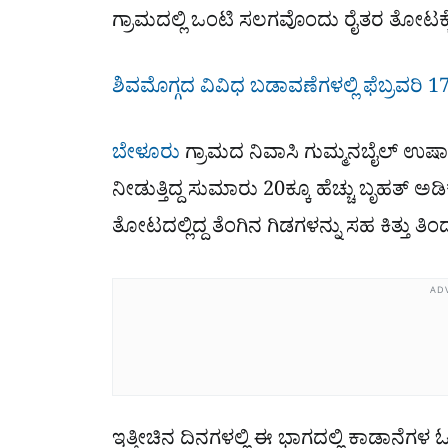
ಗ್ರಾಮದಲ್ಲಿ ಒಂಟಿ ಸಲಗವೊಂದು ರೈತರ ತೋಟಕ್ಕೆ
ಶಿವಮೊಗ್ಗದ ವಿವಿಧ ಬಡಾವಣೆಗಳಲ್ಲಿ ಫೆಬ್ರವರಿ 17
ಬೇಳೂರು
ಗ್ರಾಮದ ನಿವಾಸಿ ಗುಮ್ಮನಬೈಲ್ ಉಷಾ 
ನೀಡುತ್ತಿದ್ದ ಸುಮಾರು 20ಕ್ಕೂ ಹೆಚ್ಚು ಬೃಹತ್ ಅಡ
ತೋಟದಲ್ಲಿದ್ದ ತೆಂಗಿನ ಗಿಡಗಳನ್ನು ಸಹ ಕಿತ್ತು ತಿ
AD
ಇತ್ತೀಚಿನ ದಿನಗಳಲ್ಲಿ ಈ ಭಾಗದಲ್ಲಿ ಕಾಡಾನೆಗಳ 