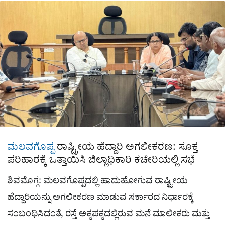
a
p
o
a
p
k
m
r
e
ಮಲವಗೊಪ್ಪ
ರಾಷ್ಟ್ರೀಯ ಹೆದ್ದಾರಿ ಅಗಲೀಕರಣ: ಸೂಕ್ತ
ಪರಿಹಾರಕ್ಕೆ ಒತ್ತಾಯಿಸಿ ಜಿಲ್ಲಾಧಿಕಾರಿ ಕಚೇರಿಯಲ್ಲಿ ಸಭೆ
ಶಿವಮೊಗ್ಗ: ಮಲವಗೊಪ್ಪದಲ್ಲಿ ಹಾದುಹೋಗುವ ರಾಷ್ಟ್ರೀಯ
ಹೆದ್ದಾರಿಯನ್ನು ಅಗಲೀಕರಣ ಮಾಡುವ ಸರ್ಕಾರದ ನಿರ್ಧಾರಕ್ಕೆ
ಸಂಬಂಧಿಸಿದಂತೆ, ರಸ್ತೆ ಅಕ್ಕಪಕ್ಕದಲ್ಲಿರುವ ಮನೆ ಮಾಲೀಕರು ಮತ್ತು