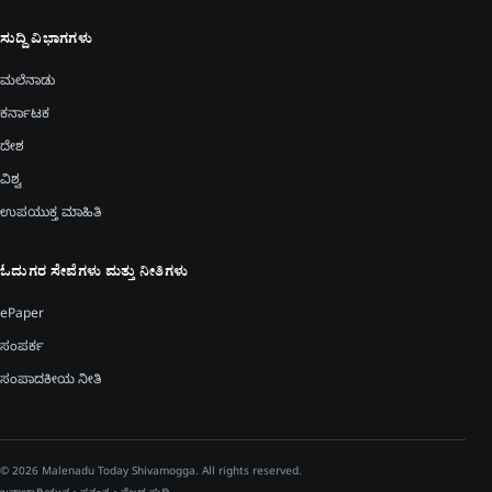
ಸುದ್ದಿ ವಿಭಾಗಗಳು
ಮಲೆನಾಡು
ಕರ್ನಾಟಕ
ದೇಶ
ವಿಶ್ವ
ಉಪಯುಕ್ತ ಮಾಹಿತಿ
ಓದುಗರ ಸೇವೆಗಳು ಮತ್ತು ನೀತಿಗಳು
ePaper
ಸಂಪರ್ಕ
ಸಂಪಾದಕೀಯ ನೀತಿ
© 2026 Malenadu Today Shivamogga. All rights reserved.