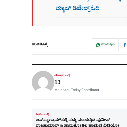
ಮ್ಯಾಚ್​ ಡಿಟೇಲ್ಸ್ ಓದಿ
ಹಂಚಿಕೊಳ್ಳಿ
WhatsApp
ಲೇಖಕರ ಬಗ್ಗೆ
13
Malenadu Today Contributor
ಹಿಂದಿನ ಸುದ್ದಿ
ಇನ್‌ಸ್ಟಾಗ್ರಾಮ್‌ನಲ್ಲಿ ಸದ್ದು ಮಾಡುತ್ತಿದೆ ಪುನೀತ್‌
ರಾಜಕುಮಾರ್‌ & ಸಾಧುಕೋಕಿಲ ಹಾಡುವ ವಿಡಿಯೋ