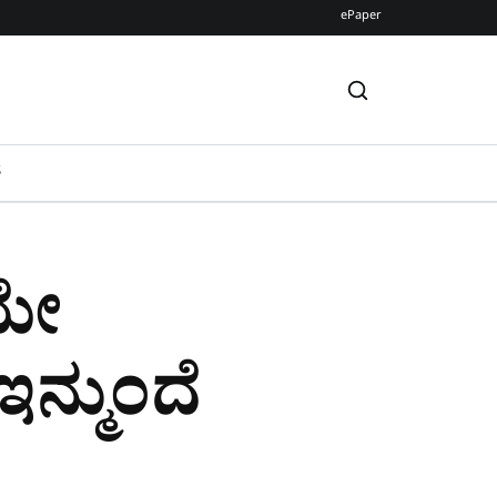
ePaper
S
ಿಯೇ
ಇನ್ಮುಂದೆ