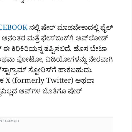
CEBOOK
ನಲ್ಲಿ ಷೇರ್‌ ಮಾಡಬೇಕಾದಲ್ಲಿ ಫೈಲ್‌
ನಂತರ ಮತ್ತೆ ಫೇಸ್‌ಬುಕ್‌ಗೆ ಅಪ್‌ಲೋಡ್‌
ಈ ಕಿರಿಕಿರಿಯನ್ನ ತಪ್ಪಿಸಲಿದೆ. ಹೊಸ ಬೇಟಾ
ಫೈಲ್‌ ಅಥವಾ ಫೋಟೋ, ವಿಡಿಯೋಗಳನ್ನು ನೇರವಾಗಿ
್ಟಾಗ್ರಾಮ್‌ ಸ್ಟೋರಿಸ್‌ಗೆ ಹಾಕಬಹುದು.
ಲಕ X (formerly Twitter) ಅಥವಾ
ವವಿಲ್ಲದ ಆಪ್‌ಗಳ ಜೊತೆಗೂ ಷೇರ್‌
VERTISEMENT