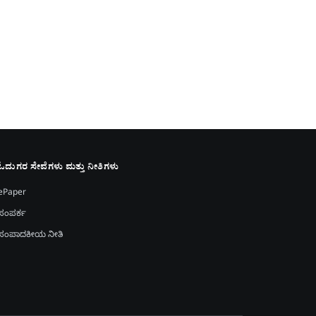
ಓದುಗರ ಸೇವೆಗಳು ಮತ್ತು ನೀತಿಗಳು
ePaper
ಸಂಪರ್ಕ
ಸಂಪಾದಕೀಯ ನೀತಿ