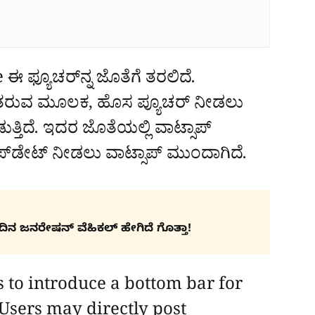
ಈ ಫ್ಯೂಚರ್‌ನ್ನ ಜೊತೆಗೆ ತರಲಿದೆ.
ನ್‌ ತರುವ ಮೂಲಕ, ಹೊಸ ಪ್ಯೂಚರ್‌ ನೀಡಲು
ಡುತ್ತಿದೆ. ಇದರ ಜೊತೆಯಲ್ಲಿ ವಾಟ್ಸಾಪ್‌
್‌ಡೇಟ್‌ ನೀಡಲು ವಾಟ್ಸಾಪ್‌ ಮುಂದಾಗಿದೆ.
ಿನ ಜನರೇಷನ್​ ವೆಹಿಕಲ್ ಹೇಗಿದೆ ಗೊತ್ತಾ!
o introduce a bottom bar for
Users may directly post