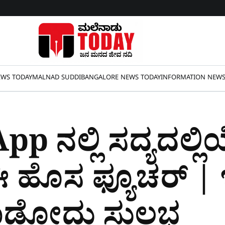
WS TODAY
MALNAD SUDDI
BANGALORE NEWS TODAY
INFORMATION NEW
 ನಲ್ಲಿ ಸದ್ಯದಲ್ಲ
ಈ ಹೊಸ ಫ್ಯೂಚರ್‌ | 
ಮಾಡೋದು ಸುಲಭ