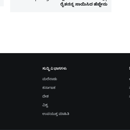
ರೈತನನ್ನ ಸಾಯಿಸಿದ ಹೆಜ್ಜೇನು
ಸುದ್ದಿ ವಿಭಾಗಗಳು
ಮಲೆನಾಡು
ಕರ್ನಾಟಕ
ದೇಶ
ವಿಶ್ವ
ಉಪಯುಕ್ತ ಮಾಹಿತಿ