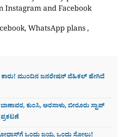
on Instagram and Facebook
ebook, WhatsApp plans ,
ಸ ಕಾರು! ಮುಂದಿನ ಜನರೇಷನ್​ ವೆಹಿಕಲ್ ಹೇಗಿದೆ
್ಕ ಬಾಣಾವರ, ಕುಂಸಿ, ಅರಸಾಳು, ಬೀರೂರು ಸ್ಟಾಪ್​
 ಪ್ರಕಟಣೆ
 ಯೋಧಾಸ್​ಗೆ ಒಂದು ಜಯ, ಒಂದು ಸೋಲು!