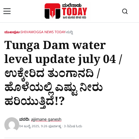
Skip to content
ಮುಖಪುಟ
›
SHIVAMOGGA NEWS TODAY
›
ಸುದ್ದಿ
Tunga Dam water
level update july 04 /
ಉಕ್ಕೇರಿದ ತುಂಗಾನದಿ /
ಹೊಳೆಯಲ್ಲಿ ಎಷ್ಟು ನೀರು
ಹರಿಯುತ್ತಿದೆ!?
ವರದಿ:
ajjimane ganesh
04 ಜುಲೈ 2025, 9:26 ಫೂರ್ವಾಹ್ನ · 3 ನಿಮಿಷ ಓದು