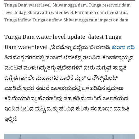
Tunga Dam water level, Shivamogga dam, Tunga reservoir, dam
level today, Sharavathi water level, Karnataka dam live status,
Tunga inflow, Tunga outflow, Shivamogga rain impact on dam
Tunga Dam water level update /latest Tunga
Dam water level /ಶಿವಮೊಗ್ಗ ಜಿಲ್ಲೆಯ ಜೀವನಾಡಿ
ತುಂಗಾ ನದಿ
ಶಿವಮೊಗ್ಗ ನಗರದಲ್ಲಿ ಡೆಂಜರ್​ ಲೆವಲ್​ನ್ನ ತಲುಪಿದೆ. ಕೋರ್ಪಳ್ಲಯ್ಯನ
ಮಂಟಪ ಮುಳುಗಿದ್ದು ತಗ್ಗು ಪ್ರದೇಶಗಳಿಗೆ ನೀರು ನುಗ್ಗುವ ಸಾಧ್ಯತೆ
ಬಗ್ಗೆ ಈಗಾಗಲೇ ಮಹಾನಗರ ಪಾಲಿಕೆ ಮೈಕ್​ ಅನೌನ್ಸ್​ಮೆಂಟ್
ಮಾಡಿದೆ. ಇದರ ನಡುವೆ ಜಲಾಶಯದಲ್ಲಿ ಒಳಹರಿವಿನ ಪ್ರಮಾಣ
ಕಡಿಮೆಯಾಗಿದ್ದು ಹೊರಹರಿವು ಸಹ ಕಡಿಮೆಯಗಿದೆ. ಜಲಾಶಯದ
ಇಂದಿನ ನೀರಿನ ಮಟ್ಟ ಮತ್ತು ಹರಿವಿನ ಕುರಿತು ಸಂಪೂರ್ಣ ಮಾಹಿತಿ
ಇಲ್ಲಿದೆ.