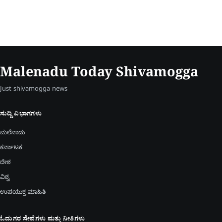
Malenadu Today Shivamogga
Just shivamogga news
ಸುದ್ದಿ ವಿಭಾಗಗಳು
ಮಲೆನಾಡು
ಕರ್ನಾಟಕ
ದೇಶ
ವಿಶ್ವ
ಉಪಯುಕ್ತ ಮಾಹಿತಿ
ಓದುಗರ ಸೇವೆಗಳು ಮತ್ತು ನೀತಿಗಳು