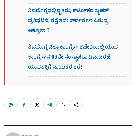
ಶಿವಮೊಗ್ಗದಲ್ಲಿ ರೈತರು, ಕಾರ್ಮಿಕರ ಬೃಹತ್
ಪ್ರತಿಭಟನೆ, ರಸ್ತೆ ತಡೆ: ಸರ್ಕಾರಗಳ ವಿರುದ್ಧ
ಆಕ್ರೋಶ ?
ಶಿವಮೊಗ್ಗ ಜಿಲ್ಲಾ ಕಾಂಗ್ರೆಸ್ ಕಚೇರಿಯಲ್ಲಿ ಯುವ
ಕಾಂಗ್ರೆಸ್‌ನ 65ನೇ ಸಂಸ್ಥಾಪನಾ ದಿನಾಚರಣೆ:
ಯುವಶಕ್ತಿಗೆ ನಾಯಕರ ಕರೆ!
W
F
X
T
ಹಂಚಿಕೊಳ್ಳಿ
ಲಿಂ
S
h
a
e
a
c
l
t
e
e
ಕ್
h
s
b
g
A
o
r
a
p
o
a
p
k
m
r