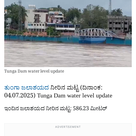
Tunga Dam water level update
ತುಂಗಾ ಜಲಾಶಯದ
ನೀರಿನ ಮಟ್ಟ (ದಿನಾಂಕ:
04.07.2025) Tunga Dam water level update
ಇಂದಿನ ಜಲಾಶಯದ ನೀರಿನ ಮಟ್ಟ: 586.23 ಮೀಟರ್‌
ADVERTISEMENT