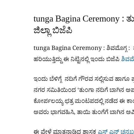
tunga Bagina Ceremony : ತ
ಜಿಲ್ಲಾ ಬಿಜೆಪಿ
tunga Bagina Ceremony : ಶಿವಮೊಗ್ಗ 
ಹರಿಯುತ್ತಿದ್ದು ಈ ನಿಟ್ಟಿನಲ್ಲಿ ಇಂದು ಬಿಜೆಪಿ
ಶಿವಮೊ
ಇಂದು ಬೆಳಿಗ್ಗೆ ನದಿಗೆ ಗೌರವ ಸಲ್ಲಿಸುವ ಹಾಗೂ ಪ್ರಕ
ನಗರ ಸಮಿತಿಯಿಂದ ‘ತುಂಗಾ ನದಿಗೆ ಬಾಗಿನ ಅರ್ಪಣ
ಕೋರ್ಪಲಯ್ಯ ಛತ್ರ ಮಂಟಪದಲ್ಲಿ ನಡೆದ ಈ ಕಾರ್
ಅವರು ಭಾಗವಹಿಸಿ, ತಾಯಿ ತುಂಗೆಗೆ ಬಾಗಿನ ಅರ್
ಈ ವೇಳೆ ಮಾತನಾಡಿದ ಶಾಸಕ
ಎಸ್​ ಎನ್​ ಚನ್ನಬ