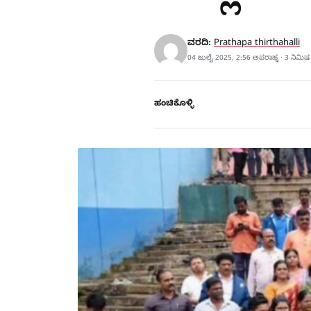
ವರದಿ:
Prathapa thirthahalli
04 ಜುಲೈ 2025, 2:56 ಅಪರಾಹ್ನ · 3 ನಿಮಿ
ಹಂಚಿಕೊಳ್ಳಿ