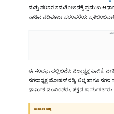
ಮತ್ತು ಪರಿಸರ ಸಮತೋಲನಕ್ಕೆ ಪ್ರಮುಖ ಆಧಾರವಾ
ನಾಡಿನ ನದಿಪೂಜಾ ಪರಂಪರೆಯ ಪ್ರತಿಬಿಂಬವಾ
AD
ಈ ಸಂದರ್ಭದಲ್ಲಿ ಬಿಜೆಪಿ ಜಿಲ್ಲಾಧ್ಯಕ್ಷ ಎನ್.ಕೆ. ಜ
ನಗರಾಧ್ಯಕ್ಷ ಮೋಹನ್ ರೆಡ್ಡಿ, ಜಿಲ್ಲೆ ಹಾಗೂ ನ
ಧಾರ್ಮಿಕ ಮುಖಂಡರು, ಪಕ್ಷದ ಕಾರ್ಯಕರ್ತರು ಹ
ಸಂಬಂಧಿತ ಸುದ್ದಿ