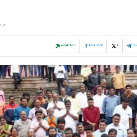
ಷ ಓದು
WhatsApp
Facebook
X
Te