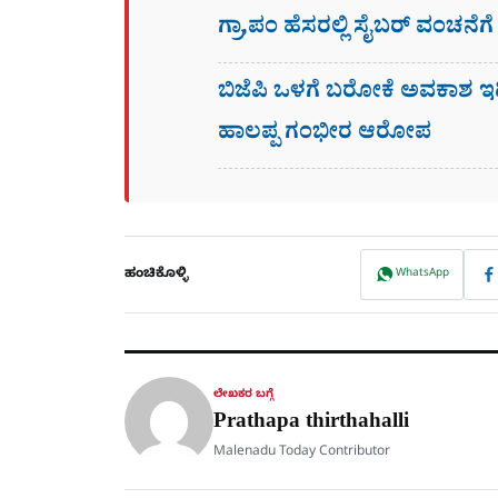
ಗ್ರಾ,ಪಂ ಹೆಸರಲ್ಲಿ ಸೈಬ‌ರ್ ವಂಚನೆ
ಬಿಜೆಪಿ ಒಳಗೆ ಬರೋಕೆ ಅವಕಾಶ ಇ
ಹಾಲಪ್ಪ ಗಂಭೀರ ಆರೋಪ
ಹಂಚಿಕೊಳ್ಳಿ
WhatsApp
ಲೇಖಕರ ಬಗ್ಗೆ
Prathapa thirthahalli
Malenadu Today Contributor