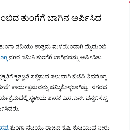
ುಂಬಿದ ತುಂಗೆಗೆ ಬಾಗಿನ ಅರ್ಪಿಸಿದ
: ತುಂಗಾ ನದಿಯು ಉತ್ತಮ ಮಳೆಯಿಂದಾಗಿ ಮೈದುಂಬಿ
ಗ್ಗ
ನಗರ ಸಮಿತಿ ತುಂಗೆಗೆ ಬಾಗಿನವನ್ನು ಅರ್ಪಿಸಿತು.
ೃತಿಗೆ ಕೃತಜ್ಞತೆ ಸಲ್ಲಿಸುವ ಸಲುವಾಗಿ ಬಿಜೆಪಿ ಶಿವಮೊಗ್ಗ
ೆ’ ಕಾರ್ಯಕ್ರಮವನ್ನು ಹಮ್ಮಿಕೊಳ್ಳಲಾಗಿತ್ತು. ನಗರದ
ಯಕ್ರಮದಲ್ಲಿ ಸ್ಥಳೀಯ ಶಾಸಕ ಎಸ್.ಎನ್. ಚನ್ನಬಸಪ್ಪ
ಪಿಸಿದರು.
ಸಪ್ಪ
ತುಂಗಾ ನದಿಯು ರಾಜ್ಯದ ಕೃಷಿ, ಕುಡಿಯುವ ನೀರು