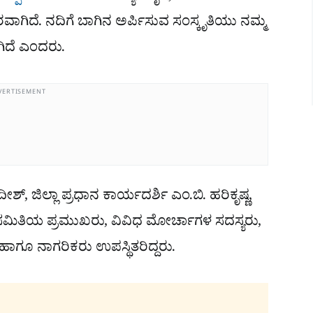
ಗಿದೆ. ನದಿಗೆ ಬಾಗಿನ ಅರ್ಪಿಸುವ ಸಂಸ್ಕೃತಿಯು ನಮ್ಮ
ಗಿದೆ ಎಂದರು.
VERTISEMENT
ಗದೀಶ್, ಜಿಲ್ಲಾ ಪ್ರಧಾನ ಕಾರ್ಯದರ್ಶಿ ಎಂ.ಬಿ. ಹರಿಕೃಷ್ಣ,
ಗರ ಸಮಿತಿಯ ಪ್ರಮುಖರು, ವಿವಿಧ ಮೋರ್ಚಾಗಳ ಸದಸ್ಯರು,
ಾಗೂ ನಾಗರಿಕರು ಉಪಸ್ಥಿತರಿದ್ದರು.