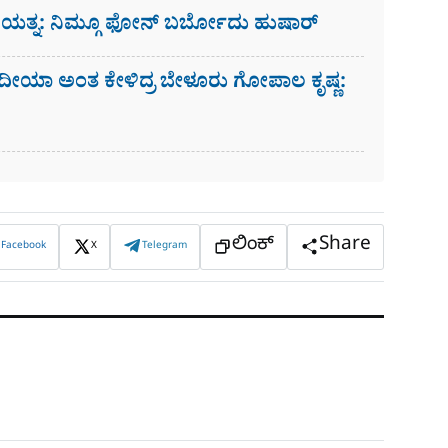
ಗೆ ಯತ್ನ: ನಿಮ್ಗೂ ಫೋನ್​ ಬರ್ಬೋದು ಹುಷಾರ್​​
ದೀಯಾ ಅಂತ ಕೇಳಿದ್ರ ಬೇಳೂರು ಗೋಪಾಲ ಕೃಷ್ಣ:
ಲಿಂಕ್
Share
Facebook
X
Telegram