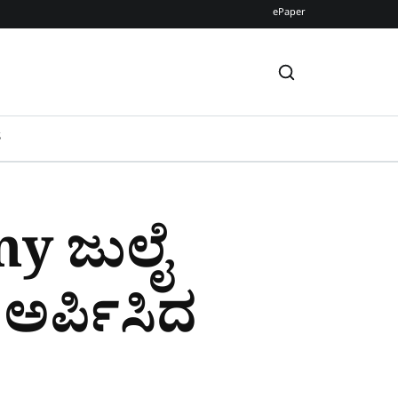
ePaper
S
y ಜುಲೈ
 ಅರ್ಪಿಸಿದ