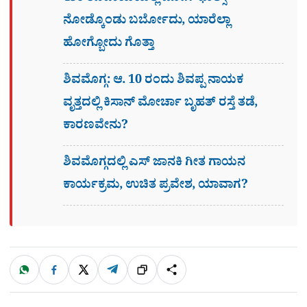
ನೋಡ್ಕೊಂಡು ಬರ್ಬೋದು, ಯಾರೆಲ್ಲಾ
ಹೋಗ್ಬೋದು ಗೊತ್ತಾ
ಶಿವಮೊಗ್ಗ: ಆ. 10 ರಂದು ಶಿವಪ್ಪ ನಾಯಕ
ವೃತ್ತದಲ್ಲಿ ಕಿಸಾನ್ ಮೋರ್ಚಾ ಬೃಹತ್ ರಸ್ತೆ ತಡೆ,
ಕಾರಣವೇನು?
ಶಿವಮೊಗ್ಗದಲ್ಲಿ ಎಸ್​ ಜಾನಕಿ ಗೀತ ಗಾಯನ
ಕಾರ್ಯಕ್ರಮ, ಉಚಿತ ಪ್ರವೇಶ, ಯಾವಾಗ?
W
F
X
T
ಹಂಚಿಕೊಳ್ಳಿ
ಲಿಂ
S
h
a
e
a
c
l
t
e
e
ಕ್
h
s
b
g
A
o
r