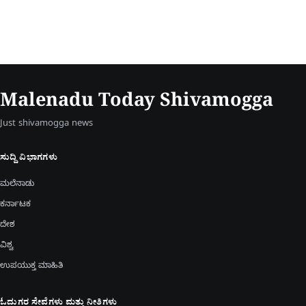
Malenadu Today Shivamogga
Just shivamogga news
ಸುದ್ದಿ ವಿಭಾಗಗಳು
ಮಲೆನಾಡು
ಕರ್ನಾಟಕ
ದೇಶ
ವಿಶ್ವ
ಉಪಯುಕ್ತ ಮಾಹಿತಿ
ಓದುಗರ ಸೇವೆಗಳು ಮತ್ತು ನೀತಿಗಳು