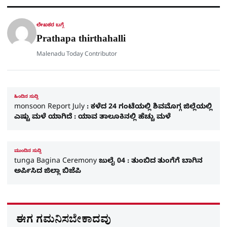
a
p
o
a
p
k
m
r
ಲೇಖಕರ ಬಗ್ಗೆ
e
Prathapa thirthahalli
Malenadu Today Contributor
ಹಿಂದಿನ ಸುದ್ದಿ
monsoon Report July : ಕಳೆದ 24 ಗಂಟೆಯಲ್ಲಿ ಶಿವಮೊಗ್ಗ ಜಿಲ್ಲೆಯಲ್ಲಿ
ಎಷ್ಟು ಮಳೆ ಯಾಗಿದೆ : ಯಾವ ತಾಲೂಕಿನಲ್ಲಿ ಹೆಚ್ಚು ಮಳೆ
ಮುಂದಿನ ಸುದ್ದಿ
tunga Bagina Ceremony ಜುಲೈ 04 : ತುಂಬಿದ ತುಂಗೆಗೆ ಬಾಗಿನ
ಅರ್ಪಿಸಿದ ಜಿಲ್ಲಾ ಬಿಜೆಪಿ
ಈಗ ಗಮನಿಸಬೇಕಾದವು