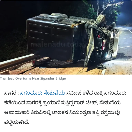
a
p
o
a
p
k
m
r
e
Thar Jeep Overturns Near Sigandur Bridge
ಸಾಗರ :
ಸಿಗಂದೂರು ಸೇತುವೆಯ
ಸಮೀಪ ಕಳೆದ ರಾತ್ರಿ ಸಿಗಂದೂರು
ಕಡೆಯಿಂದ ಸಾಗರಕ್ಕೆ ಪ್ರಯಾಣಿಸುತ್ತಿದ್ದ ಥಾರ್ ಜೀಪ್, ಸೇತುವೆಯ
ಅಪಾಯಕಾರಿ ತಿರುವಿನಲ್ಲಿ ಚಾಲಕನ ನಿಯಂತ್ರಣ ತಪ್ಪಿ ರಸ್ತೆಯಲ್ಲೇ
ಪಲ್ಟಿಯಾಗಿದೆ.