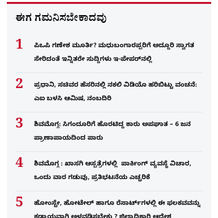
ಈಗ ಗಮನಿಸಬೇಕಾದವು
ಪಿಒಪಿ ಗಣೇಶ ಮೂರ್ತಿ? ಮಧುಬಂಗಾರಪ್ಪರಿಗೆ ಅದ್ದೂರಿ ಸ್ವಾಗತ
ಸೇರಿದಂತೆ ಇನ್ನಿತರೇ ಸುದ್ದಿಗಳು ಇ-ಪೇಪರ್​ನಲ್ಲಿ
ಪ್ರಧಾನಿ, ಸಚಿವರ ಹೆಸರಿನಲ್ಲಿ ನಕಲಿ ವಿಡಿಯೊ ಹರಿಬಿಟ್ಟು ವಂಚನೆ:
ಎಐ ಬಳಸಿ ಆಮಿಷ, ನಂಬದಿರಿ
ಶಿವಮೊಗ್ಗ: ಸಿಗಂದೂರಿಗೆ ಹೊರಟಿದ್ದ ಕಾರು ಅಪಘಾತ – 6 ಜನ
ಪ್ರಾಣಾಪಾಯದಿಂದ ಪಾರು
ಶಿವಮೊಗ್ಗ : ಖಾಸಗಿ ಆಸ್ಪತ್ರೆಗಳಲ್ಲಿ ಪಾರ್ಕಿಂಗ್​ ವ್ಯವಸ್ಥೆ ವಿಚಾರ,
ಒಂದು ವಾರ ಗಡುವು, ಪ್ರತಿಭಟನೆಯ ಎಚ್ಚರಿಕೆ
ಹೋಂಸ್ಟೇ, ಹೋಟೇಲ್ ಹಾಗೂ ರೆಸಾರ್ಟ್‌ಗಳಲ್ಲಿ ಈ ಫಲಕವವನ್ನು
ಕಡ್ಡಾಯವಾಗಿ ಅಳವಡಿಸಬೇಕು ? ಜಿಲ್ಲಾಧಿಕಾರಿ ಆದೇಶ