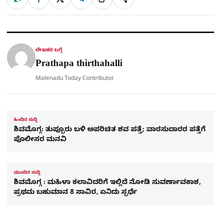
W
F
X
T
ಹಂಚಿಕೊಳ್ಳಿ
ಲಿಂ
S
h
a
e
a
c
l
t
e
e
ಕ್
h
s
b
g
A
o
r
a
p
o
a
p
k
m
r
ಲೇಖಕರ ಬಗ್ಗೆ
e
Prathapa thirthahalli
Malenadu Today Contributor
ಹಿಂದಿನ ಸುದ್ದಿ
ಶಿವಮೊಗ್ಗ: ತುಪ್ಪೂರು ಬಳಿ ಅಪರಿಚಿತ ಶವ ಪತ್ತೆ; ವಾರಸುದಾರರ ಪತ್ತೆಗೆ
ಪೊಲೀಸರ ಮನವಿ
ಮುಂದಿನ ಸುದ್ದಿ
ಶಿವಮೊಗ್ಗ : ಮಹಿಳಾ ಕಲಾವಿದರಿಗೆ ಇಲ್ಲಿದೆ ನೋಡಿ ಸುವರ್ಣಾವಕಾಶ,
ಪ್ರಥಮ ಬಹುಮಾನ 8 ಸಾವಿರ, ಏನಿದು ಸ್ಪರ್ಧೆ