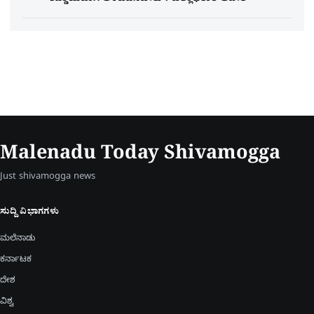
Malenadu Today Shivamogga
Just shivamogga news
ಸುದ್ದಿ ವಿಭಾಗಗಳು
ಮಲೆನಾಡು
ಕರ್ನಾಟಕ
ದೇಶ
ವಿಶ್ವ