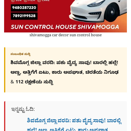
shivamogga car decor sun control house
ಸಂಬಂಧಿತ ಸುದ್ದಿ
ಶಿವಮೊಗ್ಗ ಜಿಲ್ಲಾ ವರದಿ: ಪಶು ವೈದ್ಯ ಸಾವು! ಬಾರಲ್ಲಿ ಹಲ್ಲೆ!
ಅಣ್ಣ, ಅತ್ತಿಗೆಗೆ ಏಟು, ಕಾರು ಅಪಘಾತ, ಚಿರತೆಯ ನಿಗೂಢ
& 112 ರಕ್ಷಣೆಯ ಸುದ್ದಿ
ಇನ್ನಷ್ಟು ಓದಿ:
ಶಿವಮೊಗ್ಗ ಜಿಲ್ಲಾ ವರದಿ: ಪಶು ವೈದ್ಯ ಸಾವು! ಬಾರಲ್ಲಿ