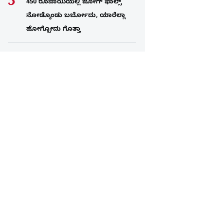
450 ರೂಪಾಯಿಯಲ್ಲಿ ಜೋಗ್​ ಫಾಲ್ಸ್​
ನೋಡ್ಕೊಂಡು ಬರ್ಬೋದು, ಯಾರೆಲ್ಲಾ
ಹೋಗ್ಬೋದು ಗೊತ್ತಾ