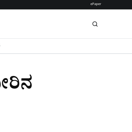
ePaper
S
ೀರಿನ