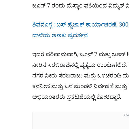
ಜೂನ್ 7 ರಂದು ಮೆಸ್ಕಾಂ ವತಿಯಿಂದ ವಿದ್ಯುತ್ ನ
ಶಿವಮೊಗ್ಗ : ಬಸ್​ ಹೈಜಾಕ್​ ಕಾರ್ಯಾಚರಣೆ, 300 ಕ್ಕ
ದಾಳಿಯ ಅಣಕು ಪ್ರದರ್ಶನ
ಇದರ ಪರಿಣಾಮವಾಗಿ, ಜೂನ್ 7 ಮತ್ತು ಜೂನ್
ನೀರಿನ ಸರಬರಾಜಿನಲ್ಲಿ ವ್ಯತ್ಯಯ ಉಂಟಾಗಲಿದೆ. 
ನಗರ ನೀರು ಸರಬರಾಜು ಮತ್ತು ಒಳಚರಂಡಿ ಮಂ
ಕನನೀಸ ಮತ್ತು ಒಳ ಮಂಡಳಿ ನಿರ್ವಹಣೆ ಮತ
ಅಭಿಯಂತರರು ಪ್ರಕಟಣೆಯಲ್ಲಿ ಕೋರಿದ್ದಾರೆ.
AD