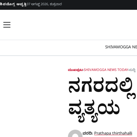
Skip to content
ಶಿವಮೊಗ್ಗ ಆವೃತ್ತಿ
07 ಆಗಷ್ಟ್ 2026, ಶುಕ್ರವಾರ
SHIVAMOGGA NE
ಮುಖಪುಟ
›
SHIVAMOGGA NEWS TODAY
›
ಸುದ್ದಿ
ನಗರದಲ್ಲಿ
ವ್ಯತ್ಯಯ
ವರದಿ:
Prathapa thirthahalli