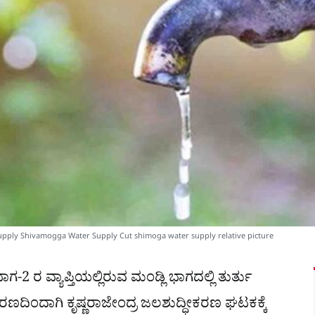
pply Shivamogga Water Supply Cut shimoga water supply relative picture
ರ ವ್ಯಾಪ್ತಿಯಲ್ಲಿರುವ ಮಂಡ್ಲಿ ಭಾಗದಲ್ಲಿ ತುರ್ತು
ರಣದಿಂದಾಗಿ ಕೃಷ್ಣರಾಜೇಂದ್ರ ಜಲಶುದ್ಧೀಕರಣ ಘಟಕಕ್ಕೆ