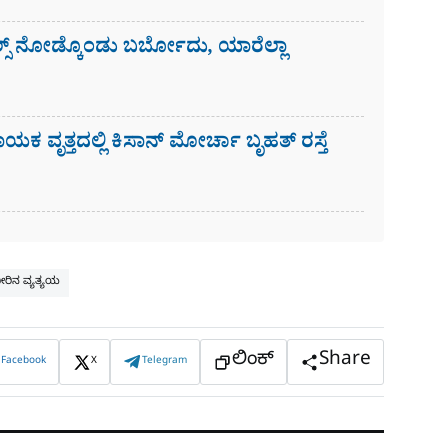
ಸ್​ ನೋಡ್ಕೊಂಡು ಬರ್ಬೋದು, ಯಾರೆಲ್ಲಾ
ಾಯಕ ವೃತ್ತದಲ್ಲಿ ಕಿಸಾನ್ ಮೋರ್ಚಾ ಬೃಹತ್ ರಸ್ತೆ
ೀರಿನ ವ್ಯತ್ಯಯ
ಲಿಂಕ್
Share
Facebook
X
Telegram