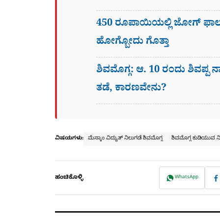
450 ರೂಪಾಯಿಯಲ್ಲಿ ಜೋಗ್​ ಫಾಲ್
ಹೋಗ್ಬೋದು ಗೊತ್ತಾ
ಶಿವಮೊಗ್ಗ: ಆ. 10 ರಂದು ಶಿವಪ್ಪ ನ
ತಡೆ, ಕಾರಣವೇನು?
ವಿಷಯಗಳು:
ಮೆಸ್ಕಾಂ ವಿದ್ಯುತ್ ನಿಲುಗಡೆ ಶಿವಮೊಗ್ಗ
ಶಿವಮೊಗ್ಗ ಕುಡಿಯುವ ನ
ಹಂಚಿಕೊಳ್ಳಿ
WhatsApp