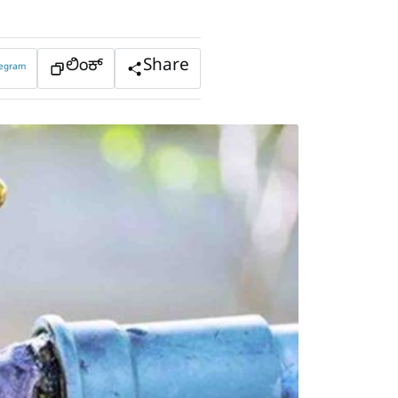
ಲಿಂಕ್
Share
legram