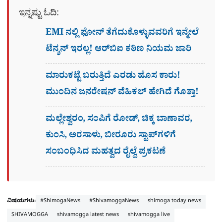
ಇನ್ನಷ್ಟು ಓದಿ:
EMI ನಲ್ಲಿ ಫೋನ್​ ತೆಗೆದುಕೊಳ್ಳುವವರಿಗೆ ಇನ್ಮೇಲೆ
ಟೆನ್ಶನ್​ ಇರಲ್ಲ! ಆರ್‌ಬಿಐ ಕಠಿಣ ನಿಯಮ ಜಾರಿ
ಮಾರುಕಟ್ಟೆ ಬರುತ್ತಿದೆ ಎರಡು ಹೊಸ ಕಾರು!
ಮುಂದಿನ ಜನರೇಷನ್​ ವೆಹಿಕಲ್ ಹೇಗಿದೆ ಗೊತ್ತಾ!
ಮಲ್ಲೇಶ್ವರಂ, ಸಂಪಿಗೆ ರೋಡ್, ಚಿಕ್ಕ ಬಾಣಾವರ,
ಕುಂಸಿ, ಅರಸಾಳು, ಬೀರೂರು ಸ್ಟಾಪ್​ಗಳಿಗೆ
ಸಂಬಂಧಿಸಿದ ಮಹತ್ವದ ರೈಲ್ವೆ ಪ್ರಕಟಣೆ
ವಿಷಯಗಳು:
#ShimogaNews
#ShivamoggaNews
shimoga today news
SHIVAMOGGA
shivamogga latest news
shivamogga live