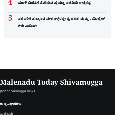
ಮರಳಿ ಬಿಜೆಪಿಗೆ ಸೇರಿಸುವ ಪ್ರಯತ್ನ ನಡೆದಿದೆ: ಈಶ್ವರಪ್ಪ
ಸಚಿವರಿಗೆ ಸನ್ಮಾನದ ವೇಳೆ ಕಳ್ಳರದ್ದೇ ಕೈ ಚಳಕ! ದುಡ್ಡು , ಮೊಬೈಲ್​
ಗಳು ಎಪೇಸ್!
Malenadu Today Shivamogga
Just shivamogga news
ಸುದ್ದಿ ವಿಭಾಗಗಳು
ಮಲೆನಾಡು