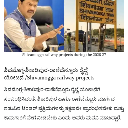
Shivamogga railway projects during the 2026-27
ಶಿವಮೊಗ್ಗ-ಶಿಕಾರಿಪುರ-ರಾಣೆಬೆನ್ನೂರು ರೈಲ್ವೆ
ಯೋಜನೆ /Shivamogga railway projects
ಶಿವಮೊಗ್ಗ-ಶಿಕಾರಿಪುರ-ರಾಣೆಬೆನ್ನೂರು ರೈಲ್ವೆ ಯೋಜನೆಗೆ
ಸಂಬಂಧಿಸಿದಂತೆ, ಶಿಕಾರಿಪುರ ಹಾಗೂ ರಾಣೆಬೆನ್ನೂರು ಮಾರ್ಗದ
ನಡುವಿನ ಟೆಂಡರ್ ಪ್ರಕ್ರಿಯೆಗಳನ್ನು ತಕ್ಷಣವೇ ಪ್ರಾರಂಭಿಸಬೇಕು ಮತ್ತು
ಕಾಮಗಾರಿಗೆ ವೇಗ ನೀಡಬೇಕು ಎಂದು ಅವರು ಮನವಿ ಮಾಡಿದ್ದಾರೆ.