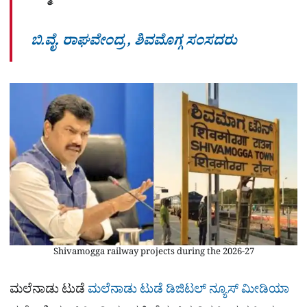
ಬಿ.ವೈ. ರಾಘವೇಂದ್ರ , ಶಿವಮೊಗ್ಗ ಸಂಸದರು
Shivamogga railway projects during the 2026-27
ಮಲೆನಾಡು ಟುಡೆ
ಮಲೆನಾಡು ಟುಡೆ ಡಿಜಿಟಲ್ ನ್ಯೂಸ್ ಮೀಡಿಯಾ