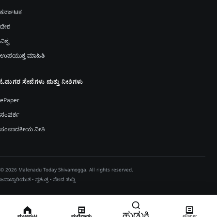
ಕರ್ನಾಟಕ
ದೇಶ
ವಿಶ್ವ
ಉಪಯುಕ್ತ ಮಾಹಿತಿ
ಓದುಗರ ಸೇವೆಗಳು ಮತ್ತು ನೀತಿಗಳು
ePaper
ಸಂಪರ್ಕ
ಸಂಪಾದಕೀಯ ನೀತಿ
© 2026 Malenadu Today Shivamogga. All rights reserved.
ಜವಾಬ್ದಾರಿಯುತ • ಸ್ವತಂತ್ರ • ನೆಲದ ಸುದ್ದಿ
ಹುಡುಕಿ
ಮುಖಪುಟ
ಮಲೆನಾಡು
ePaper