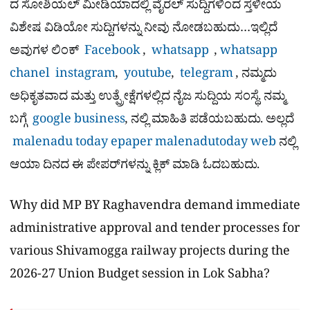
ದ ಸೋಶಿಯಲ್​ ಮೀಡಿಯಾದಲ್ಲಿ ವೈರಲ್​ ಸುದ್ದಿಗಳಿಂದ ಸ್ತಳೀಯ
ವಿಶೇಷ ವಿಡಿಯೋ ಸುದ್ದಿಗಳನ್ನು ನೀವು ನೋಡಬಹುದು…ಇಲ್ಲಿದೆ
ಅವುಗಳ ಲಿಂಕ್
Facebook
,
whatsapp
,
whatsapp
chanel
instagram
,
youtube
,
telegram
, ನಮ್ಮದು
ಅಧಿಕೃತವಾದ ಮತ್ತು ಉತ್ಪ್ರೇಕ್ಷೆಗಳಲ್ಲಿದ ನೈಜ ಸುದ್ದಿಯ ಸಂಸ್ಥೆ. ನಮ್ಮ
ಬಗ್ಗೆ
google business
, ನಲ್ಲಿ ಮಾಹಿತಿ ಪಡೆಯಬಹುದು. ಅಲ್ಲದೆ
malenadu today epaper
malenadutoday web
ನಲ್ಲಿ
ಆಯಾ ದಿನದ ಈ ಪೇಪರ್​ಗಳನ್ನು ಕ್ಲಿಕ್ ಮಾಡಿ ಓದಬಹುದು.
Why did MP BY Raghavendra demand immediate
administrative approval and tender processes for
various Shivamogga railway projects during the
2026-27 Union Budget session in Lok Sabha?