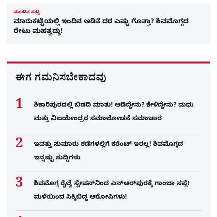
ಮುಂದಿನ ಸುದ್ದಿ
ಮಾರುಕಟ್ಟೆಯಲ್ಲಿ ಇಂದಿನ ಅಡಿಕೆ ದರ ಎಷ್ಟು ಗೊತ್ತಾ? ಶಿವಮೊಗ್ಗದ
ರೇಟು ಮಹತ್ವದ್ದು!
ಈಗ ಗಮನಿಸಬೇಕಾದವು
ಶಿಕಾರಿಪುರದಲ್ಲಿ ಬಿಡದಿ ಮಾತು! ಆಡಿದ್ದೇನು? ಕೇಳಿದ್ದೇನು? ಮಧು
ಮತ್ತು ವಿಜಯೇಂದ್ರರ ಸಮಾಲೋಚನೆ ಸಮಾಚಾರ
ಇವತ್ತು ಸುಮಾರು ಕಡೆಗಳಲ್ಲಿಗೆ ಕರೆಂಟ್ ಇರಲ್ಲ! ಶಿವಮೊಗ್ಗದ
ಇನ್ನಷ್ಟು ಸುದ್ದಿಗಳು
ಶಿವಮೊಗ್ಗ ರೈಲ್ವೆ ಸ್ಟೇಷನ್​​ನಿಂದ ಎನ್​ಆರ್​ಪುರಕ್ಕೆ ಗಾಂಜಾ ಸಪ್ಲೆ!
ಮಳೆಯಿಂದ ಸಿಕ್ಕಿಬಿದ್ದ ಆರೋಪಿಗಳು!