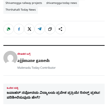
Shivamogga railway projects
shivamogga today news
Thirthahalli Today News
W
F
X
T
ಹಂಚಿಕೊಳ್ಳಿ
ಲಿಂ
S
h
a
e
a
c
l
t
e
e
ಕ್
h
s
b
g
A
o
r
a
p
o
a
p
k
m
r
ಲೇಖಕರ ಬಗ್ಗೆ
e
ajjimane ganesh
Malenadu Today Contributor
ಹಿಂದಿನ ಸುದ್ದಿ
ಜವಾಹರ್ ನವೋದಯ ವಿದ್ಯಾಲಯ ಪ್ರವೇಶ ಪ್ರಕ್ರಿಯೆ! ರಿಸಲ್ಟ್ ಪ್ರಕಟ!
ಪರಿಶೀಲಿಸುವುದು ಹೇಗೆ?