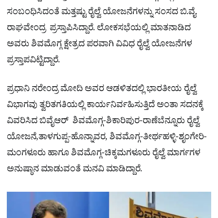
ಸಂಬಂಧಿಸಿದಂತೆ ಮತ್ತಷ್ಟು ರೈಲ್ವೆ ಯೋಜನೆಗಳನ್ನು ಸಂಸದ ಬಿ.ವೈ.
ರಾಘವೇಂದ್ರ ಪ್ರಸ್ತಾಪಿಸಿದ್ದಾರೆ. ಲೋಕಸಭೆಯಲ್ಲಿ ಮಾತನಾಡಿದ
ಅವರು ಶಿವಮೊಗ್ಗ ಕ್ಷೇತ್ರದ ಪರವಾಗಿ ವಿವಿಧ ರೈಲ್ವೆ ಯೋಜನೆಗಳ
ಪ್ರಸ್ತಾಪವಿಟ್ಟಿದ್ದಾರೆ.
ಪ್ರಧಾನಿ ನರೇಂದ್ರ ಮೋದಿ ಅವರ ಆಡಳಿತದಲ್ಲಿ ಭಾರತೀಯ ರೈಲ್ವೆ
ವಿಭಾಗವು ತ್ವರಿತಗತಿಯಲ್ಲಿ ಕಾರ್ಯನಿರ್ವಹಿಸುತ್ತಿದೆ ಅಂತಾ ಸದನಕ್ಕೆ
ವಿವರಿಸಿದ ಬಿವೈಆರ್​ ಶಿವಮೊಗ್ಗ-ಶಿಕಾರಿಪುರ-ರಾಣೆಬೆನ್ನೂರು ರೈಲ್ವೆ
ಯೋಜನೆ,ತಾಳಗುಪ್ಪ-ಹೊನ್ನಾವರ, ಶಿವಮೊಗ್ಗ-ತೀರ್ಥಹಳ್ಳಿ-ಶೃಂಗೇರಿ-
ಮಂಗಳೂರು ಹಾಗೂ ಶಿವಮೊಗ್ಗ-ಚಿಕ್ಕಮಗಳೂರು ರೈಲ್ವೆ ಮಾರ್ಗಗಳ
ಅನುಷ್ಠಾನ ಮಾಡುವಂತೆ ಮನವಿ ಮಾಡಿದ್ದಾರೆ.