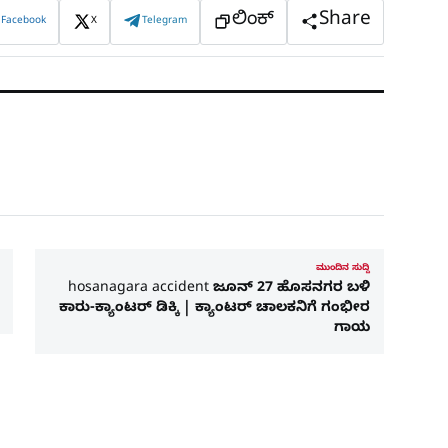
ಲಿಂಕ್
Share
Facebook
X
Telegram
ಮುಂದಿನ ಸುದ್ದಿ
hosanagara accident ಜೂನ್​ 27 ಹೊಸನಗರ ಬಳಿ
ಕಾರು-ಕ್ಯಾಂಟರ್ ಡಿಕ್ಕಿ | ಕ್ಯಾಂಟರ್ ಚಾಲಕನಿಗೆ ಗಂಭೀರ
ಗಾಯ