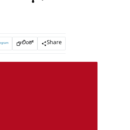
ಲಿಂಕ್
Share
legram