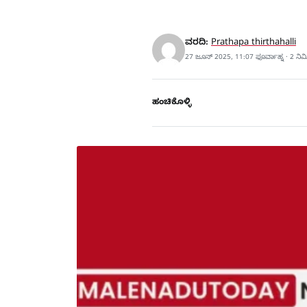
ವರದಿ:
Prathapa thirthahalli
27 ಜೂನ್ 2025, 11:07 ಫೂರ್ವಾಹ್ನ · 2 ನಿ
ಹಂಚಿಕೊಳ್ಳಿ