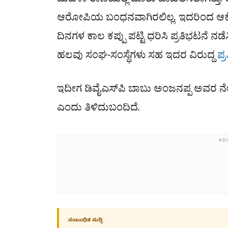
ಮಹಿಳಾ ಠಾಣೆಯಲ್ಲಿ ದೂರು ದಾಖಲಿಸಲಾಗಿತ್ತ
ಆರೋಪಿಯ ಬಂಧನವಾಗಿರಲಿಲ್ಲ. ಇದರಿಂದ ಆಕ್
ದಿನಗಳ ಕಾಲ ಕಪ್ಪು ಪಟ್ಟಿ ಧರಿಸಿ ಪ್ರತಿಭಟನೆ ನಡೆಸ
ಹಲವು ಸಂಘ-ಸಂಸ್ಥೆಗಳು ಸಹ ಇದರ ವಿರುದ್ದ
ಪ್
ಇದೀಗ ಡಿವೈಎಸ್‌ಪಿ ಬಾಬು ಅಂಜನಪ್ಪ ಅವರ ನೇತೃ
ಎಂದು ತಿಳಿದುಬಂದಿದೆ.
AD
ಸಂಬಂಧಿತ ಸುದ್ದಿ