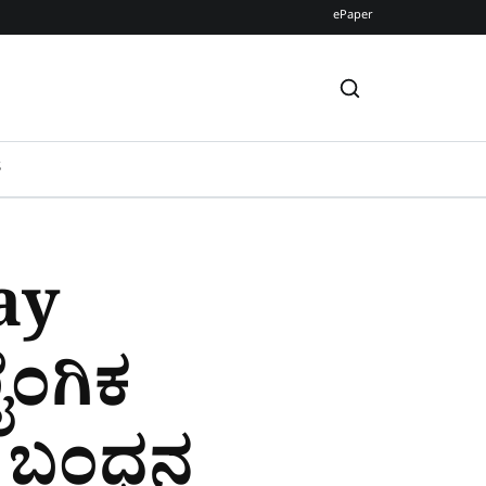
ePaper
S
ay
ೈಂಗಿಕ
ನ ಬಂಧನ