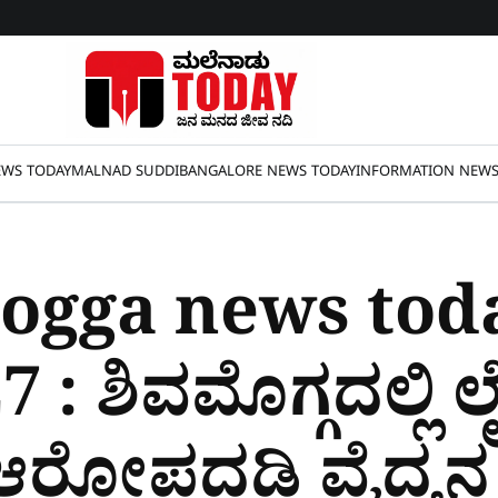
WS TODAY
MALNAD SUDDI
BANGALORE NEWS TODAY
INFORMATION NEW
ogga news tod
 : ಶಿವಮೊಗ್ಗದಲ್ಲಿ ಲ
 ಆರೋಪದಡಿ ವೈದ್ಯ