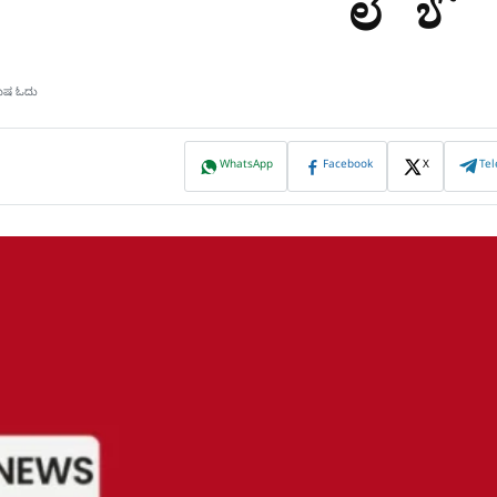
ಮಿಷ ಓದು
WhatsApp
Facebook
X
Te