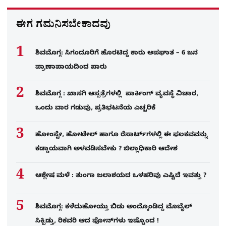
ಈಗ ಗಮನಿಸಬೇಕಾದವು
ಶಿವಮೊಗ್ಗ: ಸಿಗಂದೂರಿಗೆ ಹೊರಟಿದ್ದ ಕಾರು ಅಪಘಾತ – 6 ಜನ
ಪ್ರಾಣಾಪಾಯದಿಂದ ಪಾರು
ಶಿವಮೊಗ್ಗ : ಖಾಸಗಿ ಆಸ್ಪತ್ರೆಗಳಲ್ಲಿ ಪಾರ್ಕಿಂಗ್​ ವ್ಯವಸ್ಥೆ ವಿಚಾರ,
ಒಂದು ವಾರ ಗಡುವು, ಪ್ರತಿಭಟನೆಯ ಎಚ್ಚರಿಕೆ
ಹೋಂಸ್ಟೇ, ಹೋಟೇಲ್ ಹಾಗೂ ರೆಸಾರ್ಟ್‌ಗಳಲ್ಲಿ ಈ ಫಲಕವವನ್ನು
ಕಡ್ಡಾಯವಾಗಿ ಅಳವಡಿಸಬೇಕು ? ಜಿಲ್ಲಾಧಿಕಾರಿ ಆದೇಶ
ಆಶ್ಲೇಷ ಮಳೆ : ತುಂಗಾ ಜಲಾಶಯದ ಒಳಹರಿವು ಎಷ್ಟಿದೆ ಇವತ್ತು ?
ಶಿವಮೊಗ್ಗ: ಕಳೆದುಹೋಯ್ತು ಬಿಡು ಅಂದ್ಕೊಂಡಿದ್ದ ಮೊಬೈಲ್​
ಸಿಕ್ಬಿಡ್ತು, ರಿಕವರಿ ಆದ ಫೋನ್​ಗಳು​ ಇಷ್ಟೊಂದ !