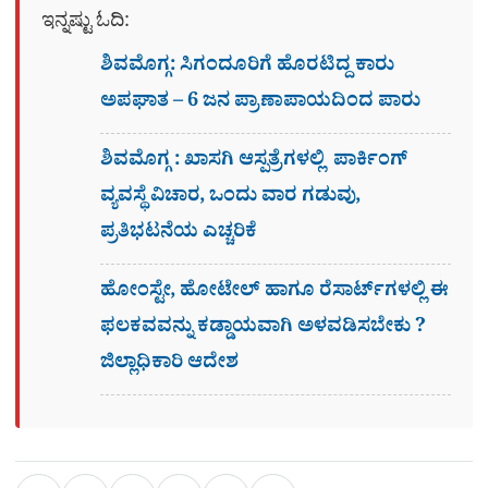
ಇನ್ನಷ್ಟು ಓದಿ:
ಶಿವಮೊಗ್ಗ: ಸಿಗಂದೂರಿಗೆ ಹೊರಟಿದ್ದ ಕಾರು
ಅಪಘಾತ – 6 ಜನ ಪ್ರಾಣಾಪಾಯದಿಂದ ಪಾರು
ಶಿವಮೊಗ್ಗ : ಖಾಸಗಿ ಆಸ್ಪತ್ರೆಗಳಲ್ಲಿ ಪಾರ್ಕಿಂಗ್​
ವ್ಯವಸ್ಥೆ ವಿಚಾರ, ಒಂದು ವಾರ ಗಡುವು,
ಪ್ರತಿಭಟನೆಯ ಎಚ್ಚರಿಕೆ
ಹೋಂಸ್ಟೇ, ಹೋಟೇಲ್ ಹಾಗೂ ರೆಸಾರ್ಟ್‌ಗಳಲ್ಲಿ ಈ
ಫಲಕವವನ್ನು ಕಡ್ಡಾಯವಾಗಿ ಅಳವಡಿಸಬೇಕು ?
ಜಿಲ್ಲಾಧಿಕಾರಿ ಆದೇಶ