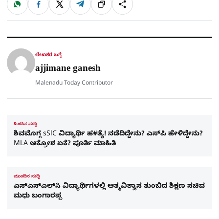
W
F
X
T
ಹಂಚಿಕೊಳ್ಳಿ
ಲಿಂ
S
h
a
e
a
c
l
t
e
e
ಕ್
h
s
b
g
A
o
r
a
p
o
a
p
k
m
r
ಲೇಖಕರ ಬಗ್ಗೆ
e
ajjimane ganesh
Malenadu Today Contributor
ಹಿಂದಿನ ಸುದ್ದಿ
ಶಿವಮೊಗ್ಗ sSlC ವಿದ್ಯಾರ್ಥಿ ಹ#ತ್ಯೆ! ನಡೆದಿದ್ದೇನು? ಎಸ್​ಪಿ ಹೇಳಿದ್ದೇನು?
MLA ಆಕ್ರೋಶ ಏಕೆ? ಪೂರ್ತಿ ಮಾಹಿತಿ
ಮುಂದಿನ ಸುದ್ದಿ
ಎಸ್‌ಎಸ್‌ಎಲ್‌ಸಿ ವಿದ್ಯಾರ್ಥಿಗಳಲ್ಲಿ ಆತ್ಮವಿಶ್ವಾಸ ತುಂಬಿದ ಶಿಕ್ಷಣ ಸಚಿವ
ಮಧು ಬಂಗಾರಪ್ಪ