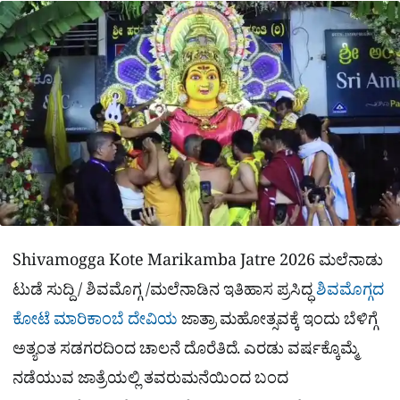
a
p
o
a
p
k
m
r
e
Shivamogga Kote Marikamba Jatre 2026 ಮಲೆನಾಡು
ಟುಡೆ ಸುದ್ದಿ / ಶಿವಮೊಗ್ಗ /ಮಲೆನಾಡಿನ ಇತಿಹಾಸ ಪ್ರಸಿದ್ಧ
ಶಿವಮೊಗ್ಗದ
ಕೋಟೆ ಮಾರಿಕಾಂಬೆ ದೇವಿಯ
ಜಾತ್ರಾ ಮಹೋತ್ಸವಕ್ಕೆ ಇಂದು ಬೆಳಿಗ್ಗೆ
ಅತ್ಯಂತ ಸಡಗರದಿಂದ ಚಾಲನೆ ದೊರೆತಿದೆ. ಎರಡು ವರ್ಷಕ್ಕೊಮ್ಮೆ
ನಡೆಯುವ ಜಾತ್ರೆಯಲ್ಲಿ ತವರುಮನೆಯಿಂದ ಬಂದ