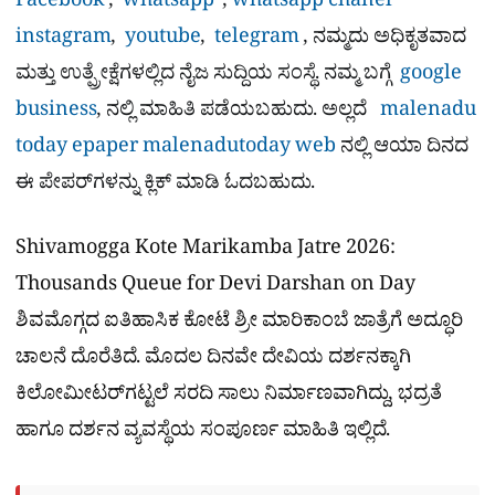
Facebook
,
whatsapp
,
whatsapp chanel
instagram
,
youtube
,
telegram
, ನಮ್ಮದು ಅಧಿಕೃತವಾದ
ಮತ್ತು ಉತ್ಪ್ರೇಕ್ಷೆಗಳಲ್ಲಿದ ನೈಜ ಸುದ್ದಿಯ ಸಂಸ್ಥೆ. ನಮ್ಮ ಬಗ್ಗೆ
google
business
, ನಲ್ಲಿ ಮಾಹಿತಿ ಪಡೆಯಬಹುದು. ಅಲ್ಲದೆ
malenadu
today epaper
malenadutoday web
ನಲ್ಲಿ ಆಯಾ ದಿನದ
ಈ ಪೇಪರ್​ಗಳನ್ನು ಕ್ಲಿಕ್ ಮಾಡಿ ಓದಬಹುದು.
Shivamogga Kote Marikamba Jatre 2026:
Thousands Queue for Devi Darshan on Day
ಶಿವಮೊಗ್ಗದ ಐತಿಹಾಸಿಕ ಕೋಟೆ ಶ್ರೀ ಮಾರಿಕಾಂಬೆ ಜಾತ್ರೆಗೆ ಅದ್ಧೂರಿ
ಚಾಲನೆ ದೊರೆತಿದೆ. ಮೊದಲ ದಿನವೇ ದೇವಿಯ ದರ್ಶನಕ್ಕಾಗಿ
ಕಿಲೋಮೀಟರ್‌ಗಟ್ಟಲೆ ಸರದಿ ಸಾಲು ನಿರ್ಮಾಣವಾಗಿದ್ದು, ಭದ್ರತೆ
ಹಾಗೂ ದರ್ಶನ ವ್ಯವಸ್ಥೆಯ ಸಂಪೂರ್ಣ ಮಾಹಿತಿ ಇಲ್ಲಿದೆ.