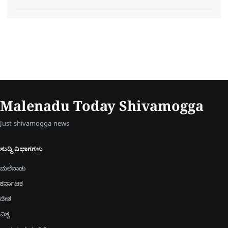
Malenadu Today Shivamogga
Just shivamogga news
ಸುದ್ದಿ ವಿಭಾಗಗಳು
ಮಲೆನಾಡು
ಕರ್ನಾಟಕ
ದೇಶ
ವಿಶ್ವ