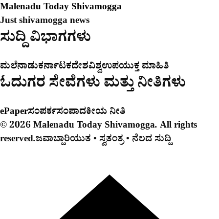
Malenadu Today Shivamogga
Just shivamogga news
ಸುದ್ದಿ ವಿಭಾಗಗಳು
ಮಲೆನಾಡು
ಕರ್ನಾಟಕ
ದೇಶ
ವಿಶ್ವ
ಉಪಯುಕ್ತ ಮಾಹಿತಿ
ಓದುಗರ ಸೇವೆಗಳು ಮತ್ತು ನೀತಿಗಳು
ePaper
ಸಂಪರ್ಕ
ಸಂಪಾದಕೀಯ ನೀತಿ
© 2026 Malenadu Today Shivamogga. All rights
reserved.
ಜವಾಬ್ದಾರಿಯುತ • ಸ್ವತಂತ್ರ • ನೆಲದ ಸುದ್ದಿ