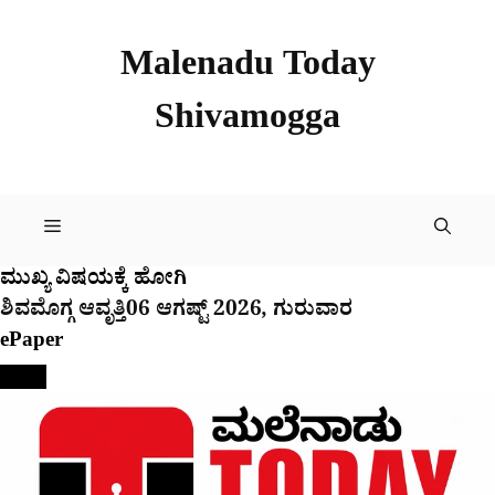
Skip
to
Malenadu Today
content
Shivamogga
Menu
ಮುಖ್ಯ ವಿಷಯಕ್ಕೆ ಹೋಗಿ
ಶಿವಮೊಗ್ಗ ಆವೃತ್ತಿ
06 ಆಗಷ್ಟ್ 2026, ಗುರುವಾರ
ePaper