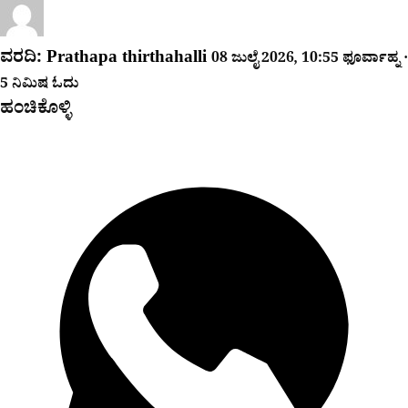
ವರದಿ:
Prathapa thirthahalli
08 ಜುಲೈ 2026, 10:55 ಫೂರ್ವಾಹ್ನ ·
5 ನಿಮಿಷ ಓದು
ಹಂಚಿಕೊಳ್ಳಿ