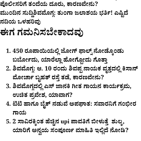
ಪೊಲೀಸರಿಗೆ ತಂದೆಯ ದೂರು, ಕಾರಣವೇನು?
ಮುಂದಿನ ಸುದ್ದಿ
ಶಿವಮೊಗ್ಗ: ತುಂಗಾ ಜಲಾಶಯ ಭರ್ತಿ! ಎಷ್ಟಿದೆ
ನದಿಯ ಒಳಹರಿವು
ಈಗ ಗಮನಿಸಬೇಕಾದವು
450 ರೂಪಾಯಿಯಲ್ಲಿ ಜೋಗ್​ ಫಾಲ್ಸ್​ ನೋಡ್ಕೊಂಡು
ಬರ್ಬೋದು, ಯಾರೆಲ್ಲಾ ಹೋಗ್ಬೋದು ಗೊತ್ತಾ
ಶಿವಮೊಗ್ಗ: ಆ. 10 ರಂದು ಶಿವಪ್ಪ ನಾಯಕ ವೃತ್ತದಲ್ಲಿ ಕಿಸಾನ್
ಮೋರ್ಚಾ ಬೃಹತ್ ರಸ್ತೆ ತಡೆ, ಕಾರಣವೇನು?
ಶಿವಮೊಗ್ಗದಲ್ಲಿ ಎಸ್​ ಜಾನಕಿ ಗೀತ ಗಾಯನ ಕಾರ್ಯಕ್ರಮ,
ಉಚಿತ ಪ್ರವೇಶ, ಯಾವಾಗ?
ಟಿಟಿ ಹಾಗೂ ಬೈಕ್ ನಡುವೆ ಅಪಘಾತ: ಸವಾರನಿಗೆ ಗಂಭೀರ
ಗಾಯ
2 ಸಾವಿರಕ್ಕಿಂತ ಹೆಚ್ಚಿನ upi ಪಾವತಿಗೆ ಬೀಳುತ್ತೆ ಶುಲ್ಕ,
ಯಾರಿಗೆ ಅನ್ವಯ ಸಂಪೂರ್ಣ ಮಾಹಿತಿ ಇಲ್ಲಿದೆ ನೋಡಿ?