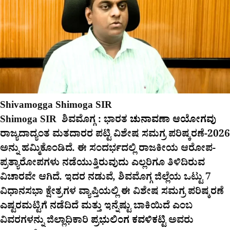
Shivamogga Shimoga SIR
Shimoga SIR ಶಿವಮೊಗ್ಗ : ಭಾರತ
ಚುನಾವಣಾ ಆಯೋಗವು
ರಾಜ್ಯದಾದ್ಯಂತ ಮತದಾರರ ಪಟ್ಟಿ ವಿಶೇಷ ಸಮಗ್ರ ಪರಿಷ್ಕರಣೆ-2026
ಅನ್ನು ಹಮ್ಮಿಕೊಂಡಿದೆ. ಈ ಸಂದರ್ಭದಲ್ಲಿ ರಾಜಕೀಯ ಆರೋಪ-
ಪ್ರತ್ಯಾರೋಪಗಳು ನಡೆಯುತ್ತಿರುವುದು ಎಲ್ಲರಿಗೂ ತಿಳಿದಿರುವ
ವಿಚಾರವೇ ಆಗಿದೆ. ಇದರ ನಡುವೆ, ಶಿವಮೊಗ್ಗ ಜಿಲ್ಲೆಯ ಒಟ್ಟು 7
ವಿಧಾನಸಭಾ ಕ್ಷೇತ್ರಗಳ ವ್ಯಾಪ್ತಿಯಲ್ಲಿ ಈ ವಿಶೇಷ ಸಮಗ್ರ ಪರಿಷ್ಕರಣೆ
ಎಷ್ಟರಮಟ್ಟಿಗೆ ನಡೆದಿದೆ ಮತ್ತು ಇನ್ನೆಷ್ಟು ಬಾಕಿಯಿದೆ ಎಂಬ
ವಿವರಗಳನ್ನು ಜಿಲ್ಲಾಧಿಕಾರಿ
ಪ್ರಭುಲಿಂಗ ಕವಳಿಕಟ್ಟಿ
ಅವರು