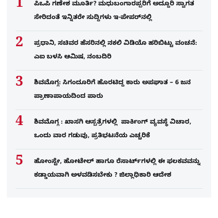
ಪಿಒಪಿ ಗಣೇಶ ಮೂರ್ತಿ? ಮಧುಬಂಗಾರಪ್ಪರಿಗೆ ಅದ್ದೂರಿ ಸ್ವಾಗತ
ಸೇರಿದಂತೆ ಇನ್ನಿತರೇ ಸುದ್ದಿಗಳು ಇ-ಪೇಪರ್​ನಲ್ಲಿ
ಪ್ರಧಾನಿ, ಸಚಿವರ ಹೆಸರಿನಲ್ಲಿ ನಕಲಿ ವಿಡಿಯೊ ಹರಿಬಿಟ್ಟು ವಂಚನೆ:
ಎಐ ಬಳಸಿ ಆಮಿಷ, ನಂಬದಿರಿ
ಶಿವಮೊಗ್ಗ: ಸಿಗಂದೂರಿಗೆ ಹೊರಟಿದ್ದ ಕಾರು ಅಪಘಾತ – 6 ಜನ
ಪ್ರಾಣಾಪಾಯದಿಂದ ಪಾರು
ಶಿವಮೊಗ್ಗ : ಖಾಸಗಿ ಆಸ್ಪತ್ರೆಗಳಲ್ಲಿ ಪಾರ್ಕಿಂಗ್​ ವ್ಯವಸ್ಥೆ ವಿಚಾರ,
ಒಂದು ವಾರ ಗಡುವು, ಪ್ರತಿಭಟನೆಯ ಎಚ್ಚರಿಕೆ
ಹೋಂಸ್ಟೇ, ಹೋಟೇಲ್ ಹಾಗೂ ರೆಸಾರ್ಟ್‌ಗಳಲ್ಲಿ ಈ ಫಲಕವವನ್ನು
ಕಡ್ಡಾಯವಾಗಿ ಅಳವಡಿಸಬೇಕು ? ಜಿಲ್ಲಾಧಿಕಾರಿ ಆದೇಶ