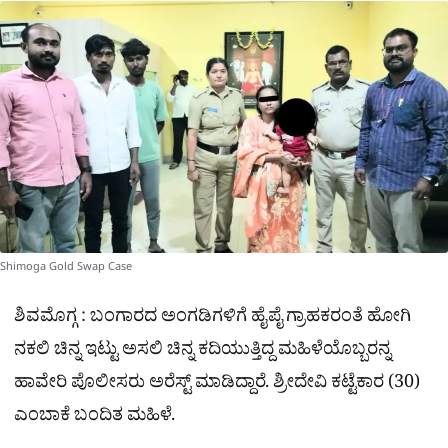
a
p
o
a
p
k
m
r
e
Shimoga Gold Swap Case
ಶಿವಮೊಗ್ಗ : ಬಂಗಾರದ ಅಂಗಡಿಗಳಿಗೆ ಹೈಪೈ ಗ್ರಾಹಕರಂತೆ ಹೋಗಿ
ನಕಲಿ ಚಿನ್ನ ಇಟ್ಟು ಅಸಲಿ ಚಿನ್ನ ಕದಿಯುತ್ತಿದ್ದ ಮಹಿಳೆಯೊಬ್ಬರನ್ನ
ಹಾವೇರಿ ಪೊಲೀಸರು ಅರೆಸ್ಟ್ ಮಾಡಿದ್ದಾರೆ. ಶ್ರೀದೇವಿ ಕಟ್ಟೆಕಾರ (30)
ಎಂಬಾಕೆ ಬಂದಿತ ಮಹಿಳೆ.