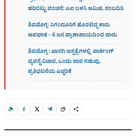
ಹರಿಬಿಟ್ಟು ವಂಚನೆ: ಎಐ ಬಳಸಿ ಆಮಿಷ, ನಂಬದಿರಿ
ಶಿವಮೊಗ್ಗ: ಸಿಗಂದೂರಿಗೆ ಹೊರಟಿದ್ದ ಕಾರು
ಅಪಘಾತ – 6 ಜನ ಪ್ರಾಣಾಪಾಯದಿಂದ ಪಾರು
ಶಿವಮೊಗ್ಗ : ಖಾಸಗಿ ಆಸ್ಪತ್ರೆಗಳಲ್ಲಿ ಪಾರ್ಕಿಂಗ್​
ವ್ಯವಸ್ಥೆ ವಿಚಾರ, ಒಂದು ವಾರ ಗಡುವು,
ಪ್ರತಿಭಟನೆಯ ಎಚ್ಚರಿಕೆ
W
F
X
T
ಹಂಚಿಕೊಳ್ಳಿ
ಲಿಂ
S
h
a
e
a
c
l
t
e
e
ಕ್
h
s
b
g
A
o
r
a
p
o
a
p
k
m