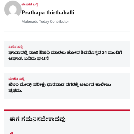
r
ಲೇಖಕರ ಬಗ್ಗೆ
e
Prathapa thirthahalli
Malenadu Today Contributor
ಹಿಂದಿನ ಸುದ್ದಿ
ಘಾನಾದಲ್ಲಿ ನಾಟಿ ಔಷಧಿ ಮಾರಲು ಹೋದ ಶಿವಮೊಗ್ಗದ 24 ಮಂದಿಗೆ
ಆಘಾತ. ಏನಿದು ಘಟನೆ
ಮುಂದಿನ ಸುದ್ದಿ
ಜೆಇಇ ಮೇನ್ಸ್ ಪರೀಕ್ಷೆ: ಧಾರವಾಡ ನಗರಕ್ಕೆ ಅರ್ಜುನ ಕಾಲೇಜು
ಪ್ರಥಮ.
ಈಗ ಗಮನಿಸಬೇಕಾದವು