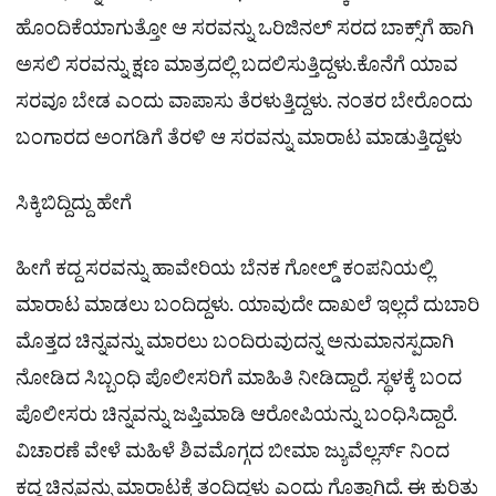
ಹೊಂದಿಕೆಯಾಗುತ್ತೋ ಆ ಸರವನ್ನು ಒರಿಜಿನಲ್​ ಸರದ ಬಾಕ್ಸ್​ಗೆ ಹಾಗಿ
ಅಸಲಿ ಸರವನ್ನು ಕ್ಷಣ ಮಾತ್ರದಲ್ಲಿ ಬದಲಿಸುತ್ತಿದ್ದಳು.ಕೊನೆಗೆ ಯಾವ
ಸರವೂ ಬೇಡ ಎಂದು ವಾಪಾಸು ತೆರಳುತ್ತಿದ್ದಳು. ನಂತರ ಬೇರೊಂದು
ಬಂಗಾರದ ಅಂಗಡಿಗೆ ತೆರಳಿ ಆ ಸರವನ್ನು ಮಾರಾಟ ಮಾಡುತ್ತಿದ್ದಳು
ಸಿಕ್ಕಿಬಿದ್ದಿದ್ದು ಹೇಗೆ
ಹೀಗೆ ಕದ್ದ ಸರವನ್ನು ಹಾವೇರಿಯ ಬೆನಕ ಗೋಲ್ಡ್​ ಕಂಪನಿಯಲ್ಲಿ
ಮಾರಾಟ ಮಾಡಲು ಬಂದಿದ್ದಳು. ಯಾವುದೇ ದಾಖಲೆ ಇಲ್ಲದೆ ದುಬಾರಿ
ಮೊತ್ತದ ಚಿನ್ನವನ್ನು ಮಾರಲು ಬಂದಿರುವುದನ್ನ ಅನುಮಾನಸ್ಪದಾಗಿ
ನೋಡಿದ ಸಿಬ್ಬಂಧಿ ಪೊಲೀಸರಿಗೆ ಮಾಹಿತಿ ನೀಡಿದ್ದಾರೆ. ಸ್ಥಳಕ್ಕೆ ಬಂದ
ಪೊಲೀಸರು ಚಿನ್ನವನ್ನು ಜಪ್ತಿಮಾಡಿ ಆರೋಪಿಯನ್ನು ಬಂಧಿಸಿದ್ದಾರೆ.
ವಿಚಾರಣೆ ವೇಳೆ ಮಹಿಳೆ ಶಿವಮೊಗ್ಗದ ಬೀಮಾ ಜ್ಯುವೆಲ್ಲರ್ಸ್​ ನಿಂದ
ಕದ್ದ ಚಿನ್ನವನ್ನು ಮಾರಾಟಕ್ಕೆ ತಂದಿದ್ದಳು ಎಂದು ಗೊತ್ತಾಗಿದೆ. ಈ ಕುರಿತು