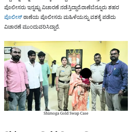
ಪೊಲೀಸರು ಇನ್ನಷ್ಟು ವಿಚಾರಣೆ ನಡೆಸ್ತಿದ್ದಾರೆ.ರಾಣೆಬೆನ್ನೂರು ಶಹರ
ಪೊಲೀಸ್‌
ಠಾಣೆಯ ಪೊಲೀಸರು ಮಹಿಳೆಯನ್ನು ವಶಕ್ಕೆ ಪಡೆದು
ವಿಚಾರಣೆ ಮುಂದುವರಿಸಿದ್ದಾರೆ.
Shimoga Gold Swap Case