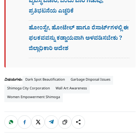
ವ್ಯವಸ್ಥೆ ವಿಚಾರ, ಒಂದು ವಾರ ಗಡುವು,
ಪ್ರತಿಭಟನೆಯ ಎಚ್ಚರಿಕೆ
ಹೋಂಸ್ಟೇ, ಹೋಟೇಲ್ ಹಾಗೂ ರೆಸಾರ್ಟ್‌ಗಳಲ್ಲಿ ಈ
ಫಲಕವವನ್ನು ಕಡ್ಡಾಯವಾಗಿ ಅಳವಡಿಸಬೇಕು ?
ಜಿಲ್ಲಾಧಿಕಾರಿ ಆದೇಶ
ವಿಷಯಗಳು:
Dark Spot Beautification
Garbage Disposal Issues
Shimoga City Corporation
Wall Art Awareness
Women Empowerment Shimoga
W
F
X
T
ಹಂಚಿಕೊಳ್ಳಿ
ಲಿಂ
S
h
a
e
a
c
l
t
e
e
ಕ್
h
s
b
g
A
o
r