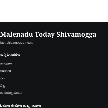
Malenadu Today Shivamogga
Just shivamogga news
ಸುದ್ದಿ ವಿಭಾಗಗಳು
ಮಲೆನಾಡು
ಕರ್ನಾಟಕ
ದೇಶ
ವಿಶ್ವ
ಉಪಯುಕ್ತ ಮಾಹಿತಿ
ಓದುಗರ ಸೇವೆಗಳು ಮತ್ತು ನೀತಿಗಳು