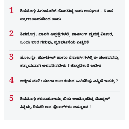
ಶಿವಮೊಗ್ಗ: ಸಿಗಂದೂರಿಗೆ ಹೊರಟಿದ್ದ ಕಾರು ಅಪಘಾತ – 6 ಜನ
ಪ್ರಾಣಾಪಾಯದಿಂದ ಪಾರು
ಶಿವಮೊಗ್ಗ : ಖಾಸಗಿ ಆಸ್ಪತ್ರೆಗಳಲ್ಲಿ ಪಾರ್ಕಿಂಗ್​ ವ್ಯವಸ್ಥೆ ವಿಚಾರ,
ಒಂದು ವಾರ ಗಡುವು, ಪ್ರತಿಭಟನೆಯ ಎಚ್ಚರಿಕೆ
ಹೋಂಸ್ಟೇ, ಹೋಟೇಲ್ ಹಾಗೂ ರೆಸಾರ್ಟ್‌ಗಳಲ್ಲಿ ಈ ಫಲಕವವನ್ನು
ಕಡ್ಡಾಯವಾಗಿ ಅಳವಡಿಸಬೇಕು ? ಜಿಲ್ಲಾಧಿಕಾರಿ ಆದೇಶ
ಆಶ್ಲೇಷ ಮಳೆ : ತುಂಗಾ ಜಲಾಶಯದ ಒಳಹರಿವು ಎಷ್ಟಿದೆ ಇವತ್ತು ?
ಶಿವಮೊಗ್ಗ: ಕಳೆದುಹೋಯ್ತು ಬಿಡು ಅಂದ್ಕೊಂಡಿದ್ದ ಮೊಬೈಲ್​
ಸಿಕ್ಬಿಡ್ತು, ರಿಕವರಿ ಆದ ಫೋನ್​ಗಳು​ ಇಷ್ಟೊಂದ !