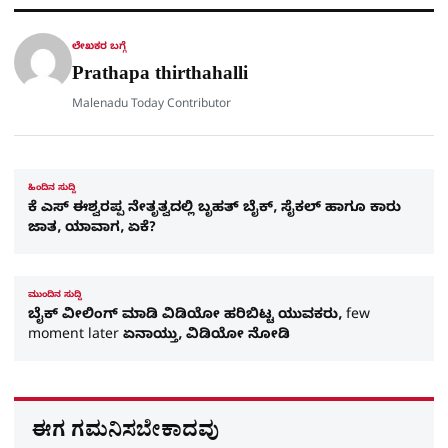
a
p
o
a
p
k
m
r
ಲೇಖಕರ ಬಗ್ಗೆ
e
Prathapa thirthahalli
Malenadu Today Contributor
ಹಿಂದಿನ ಸುದ್ದಿ
ಕೆ ಎಸ್​ ಈಶ್ವರಪ್ಪ ನೇತೃತ್ವದಲ್ಲಿ ಬೃಹತ್​ ಬೈಕ್,​ ಸೈಕಲ್​ ಹಾಗೂ ಕಾರು
ಜಾತ, ಯಾವಾಗ, ಏಕೆ?
ಮುಂದಿನ ಸುದ್ದಿ
ಬೈಕ್​ ವೀಲಿಂಗ್​ ಮಾಡಿ ವಿಡಿಯೋ ಹರಿಬಿಟ್ಟ ಯುವಕರು, few
moment later ಏನಾಯ್ತು, ವಿಡಿಯೋ ನೋಡಿ
ಈಗ ಗಮನಿಸಬೇಕಾದವು