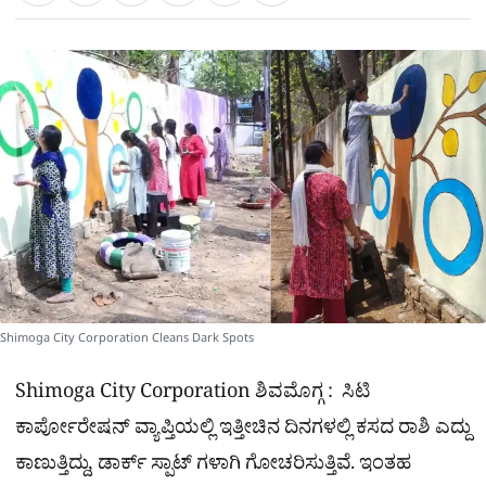
a
c
l
t
e
e
ಕ್
h
s
b
g
A
o
r
a
p
o
a
p
k
m
r
e
Shimoga City Corporation Cleans Dark Spots
Shimoga City Corporation ಶಿವಮೊಗ್ಗ : ಸಿಟಿ
ಕಾರ್ಪೋರೇಷನ್ ವ್ಯಾಪ್ತಿಯಲ್ಲಿ ಇತ್ತೀಚಿನ ದಿನಗಳಲ್ಲಿ ಕಸದ ರಾಶಿ ಎದ್ದು
ಕಾಣುತ್ತಿದ್ದು, ಡಾರ್ಕ್ ಸ್ಪಾಟ್ ಗಳಾಗಿ ಗೋಚರಿಸುತ್ತಿವೆ. ಇಂತಹ