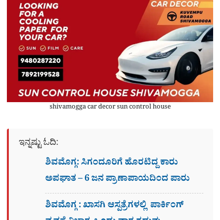
shivamogga car decor sun control house
ಇನ್ನಷ್ಟು ಓದಿ:
ಶಿವಮೊಗ್ಗ: ಸಿಗಂದೂರಿಗೆ ಹೊರಟಿದ್ದ ಕಾರು
ಅಪಘಾತ – 6 ಜನ ಪ್ರಾಣಾಪಾಯದಿಂದ ಪಾರು
ಶಿವಮೊಗ್ಗ : ಖಾಸಗಿ ಆಸ್ಪತ್ರೆಗಳಲ್ಲಿ ಪಾರ್ಕಿಂಗ್​