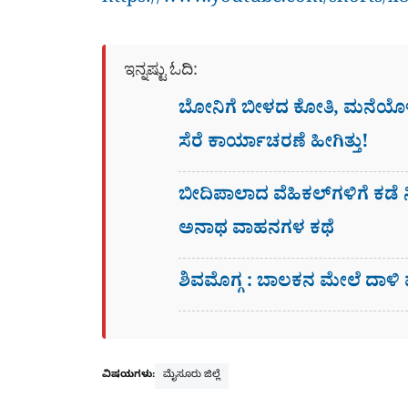
https://www.youtube.com/shorts/x
ಇನ್ನಷ್ಟು ಓದಿ:
ಬೋನಿಗೆ ಬೀಳದ ಕೋತಿ, ಮನೆಯೊಳಗೆ
ಸೆರೆ ಕಾರ್ಯಾಚರಣೆ ಹೀಗಿತ್ತು!
ಬೀದಿಪಾಲಾದ ವೆಹಿಕಲ್​ಗಳಿಗೆ ಕಡೆ ನ
ಅನಾಥ ವಾಹನಗಳ ಕಥೆ
ಶಿವಮೊಗ್ಗ : ಬಾಲಕನ ಮೇಲೆ ದಾಳಿ 
ವಿಷಯಗಳು:
ಮೈಸೂರು ಜಿಲ್ಲೆ