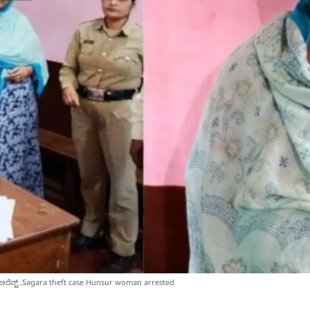
 ಅರೆಸ್ಟ್​ ,Sagara theft case Hunsur woman arrested