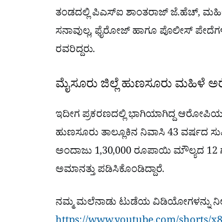
ತಂಡದಲ್ಲಿ ಪಿಎಸ್ಐ ಶಾಂತರಾಜ್ ಜೆ.ಹೆಚ್, 
ಸನಾವುಲ್ಲ, ಫೈರೋಜ್ ಹಾಗೂ ಪೊಲೀಸ್ ಪೇದೆಗಳಾದ
ರವರಿದ್ದರು.
ಮೈಸೂರು ಜಿಲ್ಲೆ ಹುಣಸೂರು ಮಹಿಳೆ ಅರೆಸ್
ಇದೀಗ ಪ್ರಕರಣದಲ್ಲಿ ಭಾಗಿಯಾಗಿದ್ದ ಆರೋಪಿಯನ್
ಹುಣಸೂರು ತಾಲ್ಲೂಕಿನ ನಿವಾಸಿ 43 ವರ್ಷದ ಸು
ಅಂದಾಜು 1,30,000 ರೂಪಾಯಿ ಮೌಲ್ಯದ 12 ಗ
ಅಮಾನತ್ತು ಪಡಿಸಿಕೊಂಡಿದ್ದಾರೆ.
ನಮ್ಮ ಮಲೆನಾಡು ಟುಡೆಯ ವಿಡಿಯೋಗಳನ್ನು ನೀ