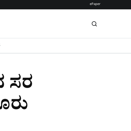
ePaper
S
ನದ ಸರ
ಸೂರು