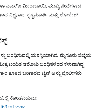
ಮಹಿಳಾ ಎಎಸ್ಐ ಮೀರಾಬಾಯಿ, ಮುಖ್ಯ ಪೇದೆಗಳಾದ
 ವಿಶ್ವನಾಥ, ಕೃಷ್ಣಮೂರ್ತಿ ಮತ್ತು ಲೋಕೇಶ್​
ಟ್​
ನು ಬಂಧಿಸುವಲ್ಲಿ ಯಶಸ್ವಿಯಾಗಿದೆ. ಮೈಸೂರು ಜಿಲ್ಲೆಯ
ಮಿತ್ರ ಬಂಧಿತ ಆರೋಪಿ ಬಂಧಿತಳಿಂದ ಕಳುವಾಗಿದ್ದ
್ರಾಂ ತೂಕದ ಬಂಗಾರದ ಚೈನ್ ಅನ್ನು ಪೊಲೀಸರು
ವಿಲ್ಲಿ ನೋಡಬಹುದು: