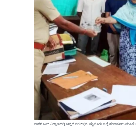
ಸಾಗರ ಬಸ್ ನಿಲ್ದಾಣದಲ್ಲಿ ಚಿನ್ನದ ಸರ ಕಳ್ತನ! ಮೈಸೂರು ಜಿಲ್ಲೆ ಹುಣಸೂರು ಮಹಿಳೆ