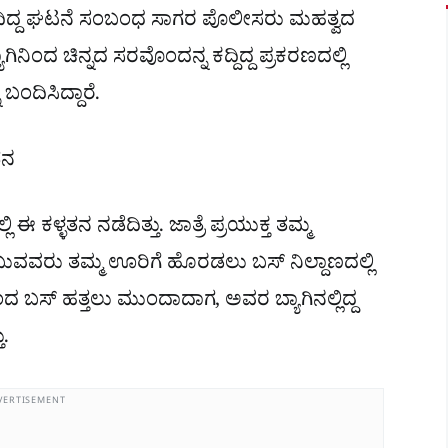
ನಡೆದಿದ್ದ ಘಟನೆ ಸಂಬಂಧ ಸಾಗರ ಪೊಲೀಸರು ಮಹತ್ವದ
ಿನಿಂದ ಚಿನ್ನದ ಸರವೊಂದನ್ನ ಕದ್ದಿದ್ದ ಪ್ರಕರಣದಲ್ಲಿ
ದಿಸಿದ್ದಾರೆ.
ತನ
ಈ ಕಳ್ಳತನ ನಡೆದಿತ್ತು. ಜಾತ್ರೆ ಪ್ರಯುಕ್ತ ತಮ್ಮ
ವವರು ತಮ್ಮ ಊರಿಗೆ ಹೊರಡಲು ಬಸ್ ನಿಲ್ದಾಣದಲ್ಲಿ
 ಬಂದ ಬಸ್ ಹತ್ತಲು ಮುಂದಾದಾಗ, ಅವರ ಬ್ಯಾಗಿನಲ್ಲಿದ್ದ
ು.
VERTISEMENT