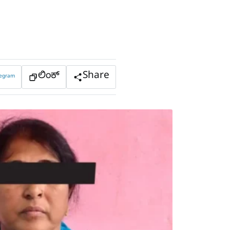
ಲಿಂಕ್
Share
legram