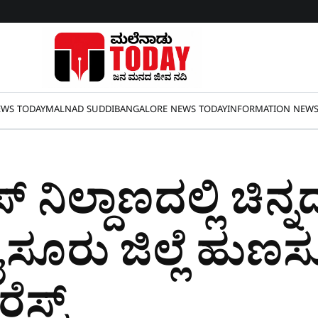
WS TODAY
MALNAD SUDDI
BANGALORE NEWS TODAY
INFORMATION NEW
 ನಿಲ್ದಾಣದಲ್ಲಿ ಚಿನ್
ೈಸೂರು ಜಿಲ್ಲೆ ಹುಣ
ಸ್ಟ್​