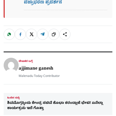
ವಜ್ರಾಭರಣ ಪ್ರದರ್ಶನ
W
F
X
T
ಹಂಚಿಕೊಳ್ಳಿ
ಲಿಂ
S
h
a
e
a
c
l
t
e
e
ಕ್
h
s
b
g
A
o
r
a
p
o
a
p
k
m
r
ಲೇಖಕರ ಬಗ್ಗೆ
e
ajjimane ganesh
Malenadu Today Contributor
ಹಿಂದಿನ ಸುದ್ದಿ
ಶಿವಮೊಗ್ಗಕ್ಕಿಂದು ಕೇಂದ್ರ ಸಚಿವೆ ಶೊಭಾ ಕರಂದ್ಲಾಜೆ ಭೇಟಿ! ಏನೆಲ್ಲಾ
ಕಾರ್ಯಕ್ರಮ ಇದೆ ಗೊತ್ತಾ