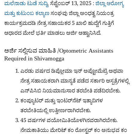
a
p
o
a
ಮಲೆನಾಡು ಟುಡೆ ಸುದ್ದಿ
, ಸೆಪ್ಟೆಂಬರ್ 13, 2025 :
ಜಿಲ್ಲಾ ಆರೋಗ್ಯ
p
k
m
r
ಮತ್ತು ಕುಟುಂಬ ಕಲ್ಯಾಣ
ಸಂಘವು ಜಿಲ್ಲಾ ಅಂಧತ್ವ ನಿಯಂತ್ರ
e
ಕಾರ್ಯಕ್ರಮದಡಿ ನೇತ್ರ ಸಹಾಯಕರ 5 ಖಾಲಿ ಹುದ್ದೆಗೆ ಗುತ್ತಿಗೆ
ಆಧಾರದ ಮೇಲೆ ಭರ್ತಿ ಮಾಡಲು ಅರ್ಜಿ ಆಹ್ವಾನಿಸಿದೆ.
ಅರ್ಜಿ ಸಲ್ಲಿಸುವ ಮಾಹಿತಿ /Optometric Assistants
Required in Shivamogga
ಎರಡು ವರ್ಷದ ಡಿಪ್ಲೋಮಾ ಇನ್ ಅಪ್ಟೋಮೆಟ್ರಿ ಅಥವಾ
ನೇತ್ರ ಸಹಾಯಕರಾಗಿ ಮಾನ್ಯತೆ ಪಡೆದ ಸರ್ಕಾರಿ ಆಸ್ಪತ್ರೆಗಳಲ್ಲಿ
ಎನ್‌ಪಿಸಿಬಿ ನಿಯಮಾನುಸಾರ ತರಬೇತಿ ಪಡೆದಿರಬೇಕು.
ಕಂಪ್ಯೂಟರ್ ಮತ್ತು ಇಂಟರ್‌ನೆಟ್ ಇತ್ಯಾದಿಗಳ
ತರಬೇತಿಯಲ್ಲಿ ಉತ್ತೀರ್ಣರಾಗಿರಬೇಕು.
45 ವರ್ಷಗಳ ವಯೋಮಿತಿಯೊಳಗಿನವರಾಗಿರಬೇಕು.
ನೇಮಕಾತಿಯು ಮೇರಿಟ್ ಕಂ ರೋಸ್ಟರ್ ಕಂ ಅನುಭವ ಕಂ