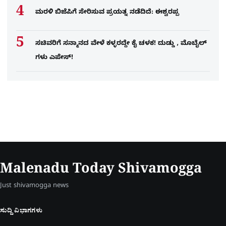
ಮರಳಿ ಬಿಜೆಪಿಗೆ ಸೇರಿಸುವ ಪ್ರಯತ್ನ ನಡೆದಿದೆ: ಈಶ್ವರಪ್ಪ
ಸಚಿವರಿಗೆ ಸನ್ಮಾನದ ವೇಳೆ ಕಳ್ಳರದ್ದೇ ಕೈ ಚಳಕ! ದುಡ್ಡು , ಮೊಬೈಲ್​
ಗಳು ಎಪೇಸ್!
Malenadu Today Shivamogga
Just shivamogga news
ಸುದ್ದಿ ವಿಭಾಗಗಳು