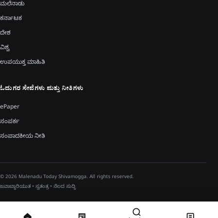
ಮಲೆನಾಡು
ಕರ್ನಾಟಕ
ದೇಶ
ವಿಶ್ವ
ಉಪಯುಕ್ತ ಮಾಹಿತಿ
ಓದುಗರ ಸೇವೆಗಳು ಮತ್ತು ನೀತಿಗಳು
ePaper
ಸಂಪರ್ಕ
ಸಂಪಾದಕೀಯ ನೀತಿ
© 2026 Malenadu Today Shivamogga. All rights reserved.
ಜವಾಬ್ದಾರಿಯುತ • ಸ್ವತಂತ್ರ • ನೆಲದ ಸುದ್ದಿ