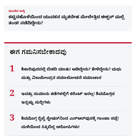
ಮುಂದಿನ ಸುದ್ದಿ
ಕಟ್ಟಿನಹೊಳೆಯಿಂದ ಯುವಕನ ಮೃತದೇಹ ಮೇಲೇತ್ತಿದ ಈಶ್ವರ್​ ಮಲ್ಪೆ
ತಂಡ! ನಡೆದಿದ್ದೇನು?
ಈಗ ಗಮನಿಸಬೇಕಾದವು
ಶಿಕಾರಿಪುರದಲ್ಲಿ ಬಿಡದಿ ಮಾತು! ಆಡಿದ್ದೇನು? ಕೇಳಿದ್ದೇನು? ಮಧು
ಮತ್ತು ವಿಜಯೇಂದ್ರರ ಸಮಾಲೋಚನೆ ಸಮಾಚಾರ
ಇವತ್ತು ಸುಮಾರು ಕಡೆಗಳಲ್ಲಿಗೆ ಕರೆಂಟ್ ಇರಲ್ಲ! ಶಿವಮೊಗ್ಗದ
ಇನ್ನಷ್ಟು ಸುದ್ದಿಗಳು
ಶಿವಮೊಗ್ಗ ರೈಲ್ವೆ ಸ್ಟೇಷನ್​​ನಿಂದ ಎನ್​ಆರ್​ಪುರಕ್ಕೆ ಗಾಂಜಾ ಸಪ್ಲೆ!
ಮಳೆಯಿಂದ ಸಿಕ್ಕಿಬಿದ್ದ ಆರೋಪಿಗಳು!