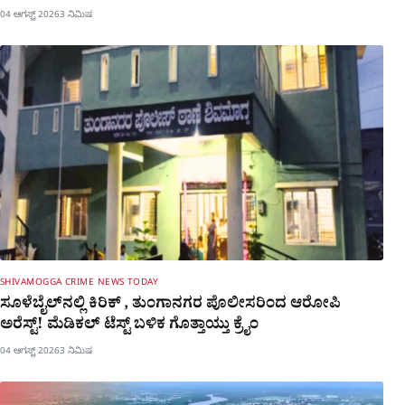
04 ಆಗಸ್ಟ್ 2026
3 ನಿಮಿಷ
SHIVAMOGGA CRIME NEWS TODAY
ಸೂಳೆಬೈಲ್​ನಲ್ಲಿ ಕಿರಿಕ್​ , ತುಂಗಾನಗರ ಪೊಲೀಸರಿಂದ ಆರೋಪಿ
ಅರೆಸ್ಟ್! ಮೆಡಿಕಲ್ ಟೆಸ್ಟ್​ ಬಳಿಕ ಗೊತ್ತಾಯ್ತು ಕ್ರೈಂ
04 ಆಗಸ್ಟ್ 2026
3 ನಿಮಿಷ