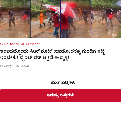
SHIVAMOGGA NEWS TODAY
ಇಂತಹದ್ದೊಂದು ಸೀನ್​ ಶೂಟ್​ ಮಾಡೋದಕ್ಕೂ ಗುಂಡಿಗೆ ಗಟ್ಟಿ
ಇರಬೇಕು! ವೈರಲ್ ರನ್​ ಆಗ್ತಿದೆ ಈ ದೃಶ್ಯ!
04 ಆಗಸ್ಟ್ 2026
3 ನಿಮಿಷ
← ಹೊಸ ಸುದ್ದಿಗಳು
ಇನ್ನಷ್ಟು ಸುದ್ದಿಗಳು