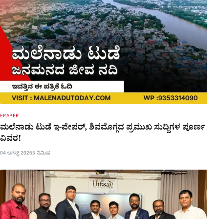
EPAPER
ಮಲೆನಾಡು ಟುಡೆ ಇ-ಪೇಪರ್, ಶಿವಮೊಗ್ಗದ ಪ್ರಮುಖ ಸುದ್ದಿಗಳ ಪೂರ್ಣ
ವಿವರ!
04 ಆಗಸ್ಟ್ 2026
5 ನಿಮಿಷ