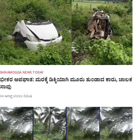
SHIVAMOGGA NEWS TODAY
ಭೀಕರ ಅಪಘಾತ: ಮರಕ್ಕೆ ಡಿಕ್ಕಿಯಾಗಿ ಮೂರು ತುಂಡಾದ ಕಾರು, ಚಾಲಕ
ಸಾವು
04 ಆಗಸ್ಟ್ 2026
2 ನಿಮಿಷ