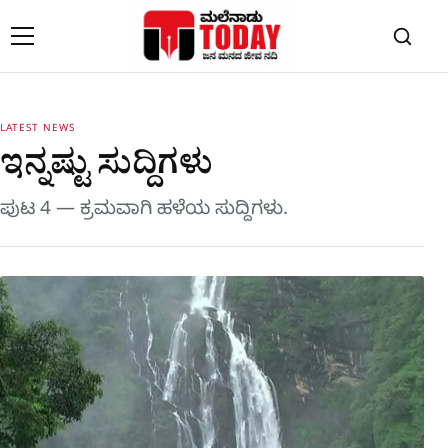
Skip to content
LATEST NEWS
ಇನ್ನಷ್ಟು ಸುದ್ದಿಗಳು
ಪುಟ 4 — ಕ್ರಮವಾಗಿ ಹಳೆಯ ಸುದ್ದಿಗಳು.