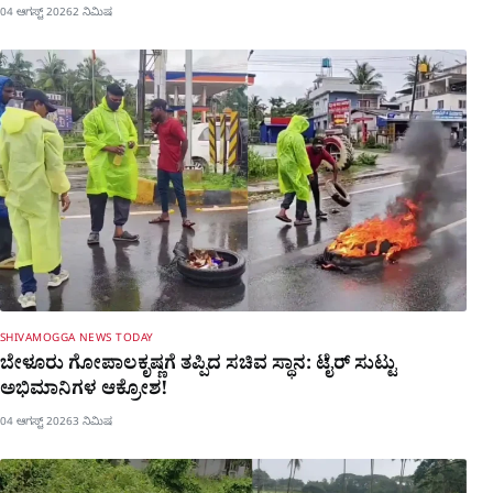
04 ಆಗಸ್ಟ್ 2026
2 ನಿಮಿಷ
SHIVAMOGGA NEWS TODAY
ಬೇಳೂರು ಗೋಪಾಲಕೃಷ್ಣಗೆ ತಪ್ಪಿದ ಸಚಿವ ಸ್ಥಾನ: ಟೈರ್ ಸುಟ್ಟು
ಅಭಿಮಾನಿಗಳ ಆಕ್ರೋಶ!
04 ಆಗಸ್ಟ್ 2026
3 ನಿಮಿಷ