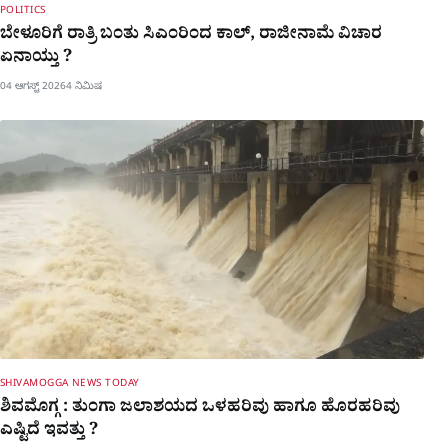
POLITICS
ಬೇಳೂರಿಗೆ ರಾತ್ರಿ ಬಂತು ಸಿಎಂರಿಂದ ಕಾಲ್​​, ರಾಜೀನಾಮೆ ವಿಚಾರ
ಏನಾಯ್ತು ?
04 ಆಗಸ್ಟ್ 2026
4 ನಿಮಿಷ
SHIVAMOGGA NEWS TODAY
ಶಿವಮೊಗ್ಗ : ತುಂಗಾ ಜಲಾಶಯದ ಒಳಹರಿವು ಹಾಗೂ ಹೊರಹರಿವು
ಎಷ್ಟಿದೆ ಇವತ್ತು ?