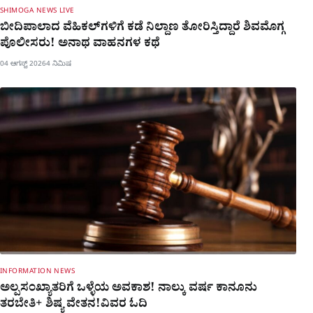
SHIMOGA NEWS LIVE
ಬೀದಿಪಾಲಾದ ವೆಹಿಕಲ್​ಗಳಿಗೆ ಕಡೆ ನಿಲ್ದಾಣ ತೋರಿಸ್ತಿದ್ದಾರೆ ಶಿವಮೊಗ್ಗ
ಪೊಲೀಸರು! ಅನಾಥ ವಾಹನಗಳ ಕಥೆ
04 ಆಗಸ್ಟ್ 2026
4 ನಿಮಿಷ
INFORMATION NEWS
ಅಲ್ಪಸಂಖ್ಯಾತರಿಗೆ ಒಳ್ಳೆಯ ಅವಕಾಶ! ನಾಲ್ಕು ವರ್ಷ ಕಾನೂನು
ತರಬೇತಿ+ ಶಿಷ್ಯ ವೇತನ!ವಿವರ ಓದಿ