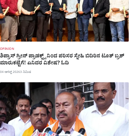
OPINION
ಶಿಪ್ರಾಸ್ ಗ್ರೀನ್ ಪ್ರಾಡಕ್ಟ್ಸ್ ನಿಂದ ಪರಿಸರ ಸ್ನೇಹಿ ಬಿದಿರಿನ ಟೂತ್ ಬ್ರಶ್
ಮಾರುಕಟ್ಟೆಗೆ! ಏನಿದರ ವಿಶೇಷ? ಓದಿ
04 ಆಗಸ್ಟ್ 2026
3 ನಿಮಿಷ