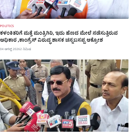
POLITICS
ಕಳಂಕಿತರಿಗೆ ಮತ್ತೆ ಮಂತ್ರಿಗಿರಿ, ಇದು ಹೆಣದ ಮೇಲೆ ನಡೆಸುತ್ತಿರುವ
ಅಧಿಕಾರ ,ಕಾಂಗ್ರೆಸ್ ವಿರುದ್ಧ ಶಾಸಕ ಚನ್ನಬಸಪ್ಪ ಆಕ್ರೋಶ
04 ಆಗಸ್ಟ್ 2026
2 ನಿಮಿಷ