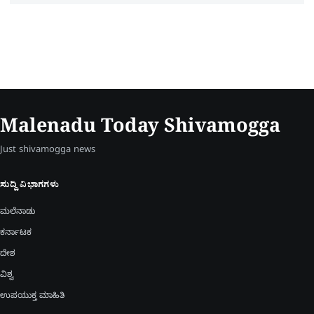
Malenadu Today Shivamogga
Just shivamogga news
ಸುದ್ದಿ ವಿಭಾಗಗಳು
ಮಲೆನಾಡು
ಕರ್ನಾಟಕ
ದೇಶ
ವಿಶ್ವ
ಉಪಯುಕ್ತ ಮಾಹಿತಿ