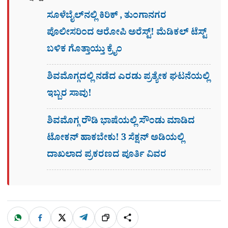
ಸೂಳೆಬೈಲ್​ನಲ್ಲಿ ಕಿರಿಕ್​ , ತುಂಗಾನಗರ
ಪೊಲೀಸರಿಂದ ಆರೋಪಿ ಅರೆಸ್ಟ್! ಮೆಡಿಕಲ್ ಟೆಸ್ಟ್​
ಬಳಿಕ ಗೊತ್ತಾಯ್ತು ಕ್ರೈಂ
ಶಿವಮೊಗ್ಗದಲ್ಲಿ ನಡೆದ ಎರಡು ಪ್ರತ್ಯೇಕ ಘಟನೆಯಲ್ಲಿ
ಇಬ್ಬರ ಸಾವು!
ಶಿವಮೊಗ್ಗ ರೌಡಿ ಭಾಷೆಯಲ್ಲಿ ಸೌಂಡು ಮಾಡಿದ
ಟೋಕನ್ ಹಾಕಬೇಕು! 3 ಸೆಕ್ಷನ್​ ಅಡಿಯಲ್ಲಿ
ದಾಖಲಾದ ಪ್ರಕರಣದ ಪೂರ್ತಿ ವಿವರ
W
F
X
T
ಹಂಚಿಕೊಳ್ಳಿ
ಲಿಂ
S
h
a
e