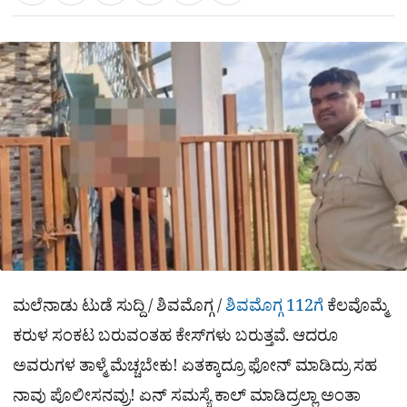
a
c
l
t
e
e
ಕ್
h
s
b
g
A
o
r
a
p
o
a
p
k
m
r
e
ಮಲೆನಾಡು ಟುಡೆ ಸುದ್ದಿ / ಶಿವಮೊಗ್ಗ /
ಶಿವಮೊಗ್ಗ 112ಗೆ
ಕೆಲವೊಮ್ಮೆ
ಕರುಳ ಸಂಕಟ ಬರುವಂತಹ ಕೇಸ್​ಗಳು ಬರುತ್ತವೆ. ಆದರೂ
ಅವರುಗಳ ತಾಳ್ಮೆ ಮೆಚ್ಚಬೇಕು! ಏತಕ್ಕಾದ್ರೂ ಫೋನ್ ಮಾಡಿದ್ರು ಸಹ
ನಾವು ಪೊಲೀಸನವ್ರು! ಏನ್​ ಸಮಸ್ಯೆ ಕಾಲ್ ಮಾಡಿದ್ರಲ್ಲಾ ಅಂತಾ