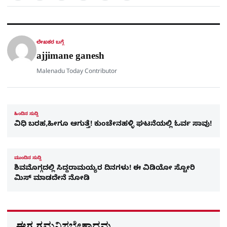
a
c
l
t
e
e
ಕ್
h
s
b
g
A
o
r
a
p
o
a
p
k
m
r
ಲೇಖಕರ ಬಗ್ಗೆ
e
ajjimane ganesh
Malenadu Today Contributor
ಹಿಂದಿನ ಸುದ್ದಿ
ವಿಧಿ ಬರಹ,ಹೀಗೂ ಆಗುತ್ತೆ! ಕುಂಚೇನಹಳ್ಳಿ ಘಟನೆಯಲ್ಲಿ ಓರ್ವ ಸಾವು!
ಮುಂದಿನ ಸುದ್ದಿ
ಶಿವಮೊಗ್ಗದಲ್ಲಿ ಸಿದ್ದರಾಮಯ್ಯರ ದಿನಗಳು! ಈ ವಿಡಿಯೋ ಸ್ಟೋರಿ
ಮಿಸ್​ ಮಾಡದೇನೆ ನೋಡಿ