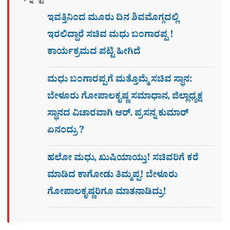
ಇವತ್ತಿನಿಂದ ಮೂರು ದಿನ ಶಿವಮೊಗ್ಗದಲ್ಲಿ
ಇರಲಿದ್ದಾರೆ ಸಚಿವ ಮಧು ಬಂಗಾರಪ್ಪ !
ಕಾರ್ಯಕ್ರಮದ ಪಟ್ಟಿ ಹೀಗಿದೆ
ಮಧು ಬಂಗಾರಪ್ಪಗೆ ಮತ್ತೊಮ್ಮೆ ಸಚಿವ ಸ್ಥಾನ:
ಬೇಳೂರು ಗೋಪಾಲಕೃಷ್ಣ ಸಮಾಧಾನ, ಜಿಲ್ಲಾಧ್ಯಕ್ಷ
ಸ್ಥಾನದ ವಿಚಾರವಾಗಿ ಆರ್. ಪ್ರಸನ್ನ ಕುಮಾರ್
ಏನಂದ್ರು ?
ಹಲೋ ಮಧು, ಖುಷಿಯಾಯ್ತು! ಸಚಿವರಿಗೆ ಕರೆ
ಮಾಡಿದ ಕಾಗೋಡು ತಿಮ್ಮಪ್ಪ! ಬೇಳೂರು
ಗೋಪಾಲಕೃಷ್ಣರಿಗೂ ಮಾತನಾಡಿದ್ರು!