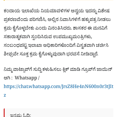
ಕಂದಾಯ ಇಲಾಖೆಯ ನಿಯಮಾವಳಿಗಳ ಅನ್ವಯ ಇದನ್ನು ವಿಶೇಷ
ಪ್ರಕರಣವೆಂದು ಪರಿಗಣಿಸಿ, ಅಲ್ಲಿನ ನಿವಾಸಿಗಳಿಗೆ ಹಕ್ಕುಪತ್ರ ನೀಡಲು
ಕ್ರಮ ಕೈಗೊಳ್ಳಬೇಕು ಎಂದು ವಿನಂತಿಸಿದರು. ಶಾಸಕರ ಈ ಮನವಿಗೆ
ಸಕಾರಾತ್ಮಕವಾಗಿ ಸ್ಪಂದಿಸಿರುವ ಉಪಮುಖ್ಯಮಂತ್ರಿಗಳು,
ಸಂಬಂಧಪಟ್ಟ ಇಲಾಖಾ ಅಧಿಕಾರಿಗಳೊಂದಿಗೆ ವಿಸ್ತೃತವಾಗಿ ಚರ್ಚಿಸಿ
ಶೀಘ್ರವೇ ಸೂಕ್ತ ಕ್ರಮ ಕೈಗೊಳ್ಳುವುದಾಗಿ ಭರವಸೆ ನೀಡಿದ್ದಾರೆ.
ನಿಮ್ಮ ವಾಟ್ಸಾಪ್​ಗೆ ಸುದ್ದಿ ಕಳುಹಿಸಲು ಕ್ಲಿಕ್​ ಮಾಡಿ ಗ್ರೂಪ್​ಗೆ ಜಾಯಿನ್
ಆಗಿ : Whatsapp /
https://chat.whatsapp.com/JrsZ8He4nN600n0r3tJIt
z
ಇನ್ನಷ್ಟು ಓದಿ: