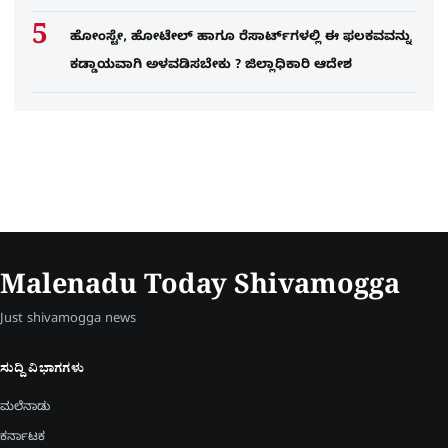
ಹೋಂಸ್ಟೇ, ಹೋಟೇಲ್ ಹಾಗೂ ರೆಸಾರ್ಟ್‌ಗಳಲ್ಲಿ ಈ ಫಲಕವವನ್ನು
ಕಡ್ಡಾಯವಾಗಿ ಅಳವಡಿಸಬೇಕು ? ಜಿಲ್ಲಾಧಿಕಾರಿ ಆದೇಶ
Malenadu Today Shivamogga
Just shivamogga news
ಸುದ್ದಿ ವಿಭಾಗಗಳು
ಮಲೆನಾಡು
ಕರ್ನಾಟಕ