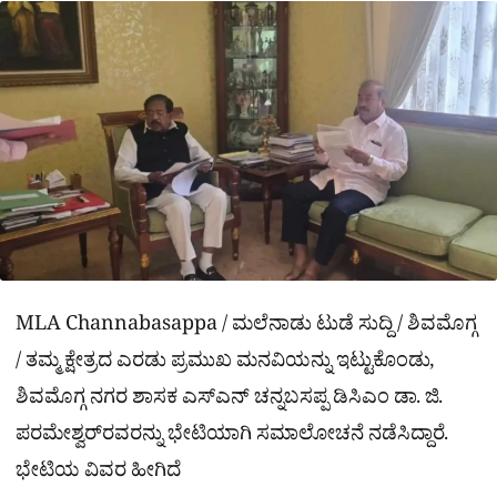
a
p
o
a
p
k
m
r
e
MLA Channabasappa / ಮಲೆನಾಡು ಟುಡೆ ಸುದ್ದಿ / ಶಿವಮೊಗ್ಗ
/ ತಮ್ಮ ಕ್ಷೇತ್ರದ ಎರಡು ಪ್ರಮುಖ ಮನವಿಯನ್ನು ಇಟ್ಟುಕೊಂಡು,
ಶಿವಮೊಗ್ಗ ನಗರ ಶಾಸಕ ಎಸ್​ಎನ್​ ಚನ್ನಬಸಪ್ಪ ಡಿಸಿಎಂ ಡಾ. ಜಿ.
ಪರಮೇಶ್ವರ್​ರವರನ್ನು ಭೇಟಿಯಾಗಿ ಸಮಾಲೋಚನೆ ನಡೆಸಿದ್ದಾರೆ.
ಭೇಟಿಯ ವಿವರ ಹೀಗಿದೆ