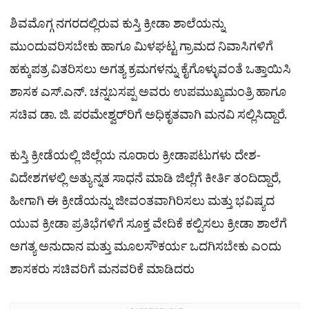
ಶಿವಮೊಗ್ಗ ನಗರದಲ್ಲಿರುವ ಕುಸ್ತಿ ಕ್ರೀಡಾ ಶಾಲೆಯನ್ನು
ಮುಂದುವರಿಸಬೇಕು ಹಾಗೂ ಮಿಳಘಟ್ಟ ಗ್ರಾಮದ ನಿವಾಸಿಗಳಿಗೆ
ಹಕ್ಕುಪತ್ರ ವಿತರಿಸಲು ಅಗತ್ಯ ಕ್ರಮಗಳನ್ನು ಕೈಗೊಳ್ಳುವಂತೆ ಒತ್ತಾಯಿಸಿ
ಶಾಸಕ ಎಸ್.ಎನ್. ಚನ್ನಬಸಪ್ಪ ಅವರು ಉಪಮುಖ್ಯಮಂತ್ರಿ ಹಾಗೂ
ಸಚಿವ ಡಾ. ಜಿ. ಪರಮೇಶ್ವರ್​ರಿಗೆ ಅಧಿಕೃತವಾಗಿ ಮನವಿ ಸಲ್ಲಿಸಿದ್ದಾರೆ.
ಕುಸ್ತಿ ಕ್ರೀಡೆಯಲ್ಲಿ ಜಿಲ್ಲೆಯ ನೂರಾರು ಕ್ರೀಡಾಪಟುಗಳು ದೇಶ-
ವಿದೇಶಗಳಲ್ಲಿ ಅತ್ಯುನ್ನತ ಸಾಧನೆ ಮಾಡಿ ಜಿಲ್ಲೆಗೆ ಕೀರ್ತಿ ತಂದಿದ್ದಾರೆ,
ಹೀಗಾಗಿ ಈ ಕ್ರೀಡೆಯನ್ನು ಜೀವಂತವಾಗಿರಿಸಲು ಮತ್ತು ಭವಿಷ್ಯದ
ಯುವ ಕ್ರೀಡಾ ಪ್ರತಿಭೆಗಳಿಗೆ ಸೂಕ್ತ ವೇದಿಕೆ ಕಲ್ಪಿಸಲು ಕ್ರೀಡಾ ಶಾಲೆಗೆ
ಅಗತ್ಯ ಅನುದಾನ ಮತ್ತು ಮೂಲಸೌಕರ್ಯ ಒದಗಿಸಬೇಕು ಎಂದು
ಶಾಸಕರು ಸಚಿವರಿಗೆ ಮನವರಿಕೆ ಮಾಡಿದರು