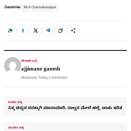
ವಿಷಯಗಳು:
MLA Channabasappa
W
F
X
T
ಹಂಚಿಕೊಳ್ಳಿ
ಲಿಂ
S
h
a
e
a
c
l
t
e
e
ಕ್
h
s
b
g
A
o
r
a
p
o
a
p
k
m
r
ಲೇಖಕರ ಬಗ್ಗೆ
e
ajjimane ganesh
Malenadu Today Contributor
ಹಿಂದಿನ ಸುದ್ದಿ
ಸಿಕ್ಕ ಚಿನ್ನದ ಸರಕ್ಕಾಗಿ ಮಾರಾಮಾರಿ, ನಾಲ್ವರ ಮೇಲೆ ಹಲ್ಲೆ, ಚಾಕು ಇರಿತ
ಮುಂದಿನ ಸುದ್ದಿ