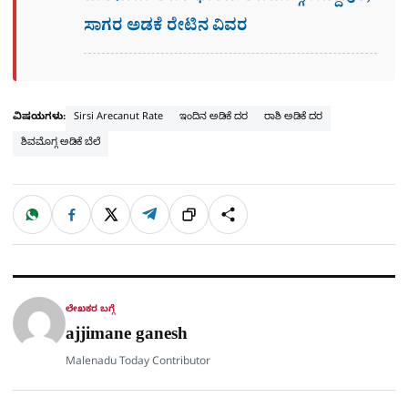
ಸಾಗರ ಅಡಕೆ ರೇಟಿನ ವಿವರ
ವಿಷಯಗಳು:
Sirsi Arecanut Rate
ಇಂದಿನ ಅಡಿಕೆ ದರ
ರಾಶಿ ಅಡಿಕೆ ದರ
ಶಿವಮೊಗ್ಗ ಅಡಿಕೆ ಬೆಲೆ
W
F
X
T
ಹಂಚಿಕೊಳ್ಳಿ
ಲಿಂ
S
h
a
e
a
c
l
t
e
e
ಕ್
h
s
b
g
A
o
r
a
p
o
a
p
k
m
r
ಲೇಖಕರ ಬಗ್ಗೆ
e
ajjimane ganesh
Malenadu Today Contributor