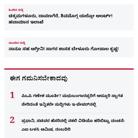
ಹಿಂದಿನ ಸುದ್ದಿ
ಚಿಕ್ಕಮಗಳೂರು, ದಾವಣಗೆರೆ, ಶಿವಮೊಗ್ಗ ಯಲ್ಲೋ ಅಲರ್ಟ್!
ಹವಾಮಾನ ಇಲಾಖೆ
ಮುಂದಿನ ಸುದ್ದಿ
ನಾನೂ ಸಹ ಆಗ್ತೀನಿ! ಸಾಗರ ಶಾಸಕ ಬೇಳೂರು ಗೋಪಾಲ ಕೃಷ್ಣ!
ಈಗ ಗಮನಿಸಬೇಕಾದವು
ಪಿಒಪಿ ಗಣೇಶ ಮೂರ್ತಿ? ಮಧುಬಂಗಾರಪ್ಪರಿಗೆ ಅದ್ದೂರಿ ಸ್ವಾಗತ
ಸೇರಿದಂತೆ ಇನ್ನಿತರೇ ಸುದ್ದಿಗಳು ಇ-ಪೇಪರ್​ನಲ್ಲಿ
ಪ್ರಧಾನಿ, ಸಚಿವರ ಹೆಸರಿನಲ್ಲಿ ನಕಲಿ ವಿಡಿಯೊ ಹರಿಬಿಟ್ಟು ವಂಚನೆ:
ಎಐ ಬಳಸಿ ಆಮಿಷ, ನಂಬದಿರಿ