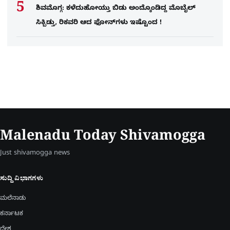
ಶಿವಮೊಗ್ಗ: ಕಳೆದುಹೋಯ್ತು ಬಿಡು ಅಂದ್ಕೊಂಡಿದ್ದ ಮೊಬೈಲ್​
ಸಿಕ್ಬಿಡ್ತು, ರಿಕವರಿ ಆದ ಫೋನ್​ಗಳು​ ಇಷ್ಟೊಂದ !
Malenadu Today Shivamogga
Just shivamogga news
ಸುದ್ದಿ ವಿಭಾಗಗಳು
ಮಲೆನಾಡು
ಕರ್ನಾಟಕ
ದೇಶ