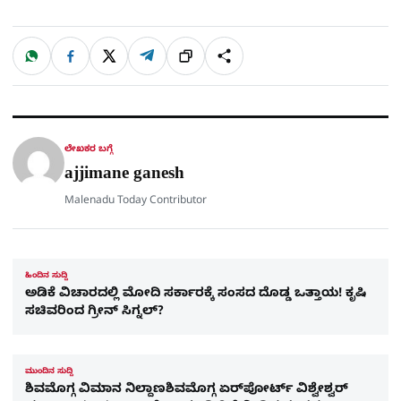
W
F
X
T
ಹಂಚಿಕೊಳ್ಳಿ
ಲಿಂ
S
h
a
e
a
c
l
t
e
e
ಕ್
h
s
b
g
A
o
r
a
p
o
a
p
k
m
r
ಲೇಖಕರ ಬಗ್ಗೆ
e
ajjimane ganesh
Malenadu Today Contributor
ಹಿಂದಿನ ಸುದ್ದಿ
ಅಡಿಕೆ ವಿಚಾರದಲ್ಲಿ ಮೋದಿ ಸರ್ಕಾರಕ್ಕೆ ಸಂಸದ ದೊಡ್ಡ ಒತ್ತಾಯ! ಕೃಷಿ
ಸಚಿವರಿಂದ ಗ್ರೀನ್​ ಸಿಗ್ನಲ್​?
ಮುಂದಿನ ಸುದ್ದಿ
ಶಿವಮೊಗ್ಗ ವಿಮಾನ ನಿಲ್ದಾಣಶಿವಮೊಗ್ಗ ಏರ್​ಪೋರ್ಟ್​ ವಿಶ್ವೇಶ್ವರ್​