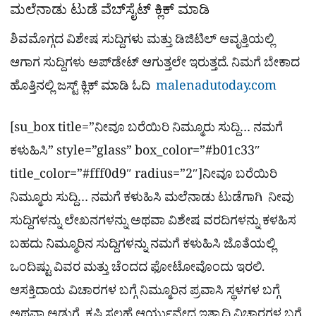
ಮಲೆನಾಡು ಟುಡೆ ವೆಬ್​ಸೈಟ್​ ಕ್ಲಿಕ್ ಮಾಡಿ
ಶಿವಮೊಗ್ಗದ ವಿಶೇಷ ಸುದ್ದಿಗಳು ಮತ್ತು ಡಿಜಿಟಿಲ್​ ಆವೃತ್ತಿಯಲ್ಲಿ
ಆಗಾಗ ಸುದ್ದಿಗಳು ಅಪ್​ಡೇಟ್ ಆಗುತ್ತಲೇ ಇರುತ್ತದೆ. ನಿಮಗೆ ಬೇಕಾದ
ಹೊತ್ತಿನಲ್ಲಿ ಜಸ್ಟ್ ಕ್ಲಿಕ್ ಮಾಡಿ ಓದಿ
malenadutoday.com
[su_box title=”ನೀವೂ ಬರೆಯಿರಿ ನಿಮ್ಮೂರು ಸುದ್ದಿ… ನಮಗೆ
ಕಳುಹಿಸಿ” style=”glass” box_color=”#b01c33″
title_color=”#fff0d9″ radius=”2″]ನೀವೂ ಬರೆಯಿರಿ
ನಿಮ್ಮೂರು ಸುದ್ದಿ… ನಮಗೆ ಕಳುಹಿಸಿ ಮಲೆನಾಡು ಟುಡೆಗಾಗಿ ನೀವು
ಸುದ್ದಿಗಳನ್ನು ಲೇಖನಗಳನ್ನು ಅಥವಾ ವಿಶೇಷ ವರದಿಗಳನ್ನು ಕಳಹಿಸ
ಬಹದು ನಿಮ್ಮೂರಿನ ಸುದ್ದಿಗಳನ್ನು ನಮಗೆ ಕಳುಹಿಸಿ ಜೊತೆಯಲ್ಲಿ
ಒಂದಿಷ್ಟು ವಿವರ ಮತ್ತು ಚೆಂದದ ಫೋಟೋವೊಂದು ಇರಲಿ.
ಆಸಕ್ತಿದಾಯ ವಿಚಾರಗಳ ಬಗ್ಗೆ ನಿಮ್ಮೂರಿನ ಪ್ರವಾಸಿ ಸ್ಥಳಗಳ ಬಗ್ಗೆ