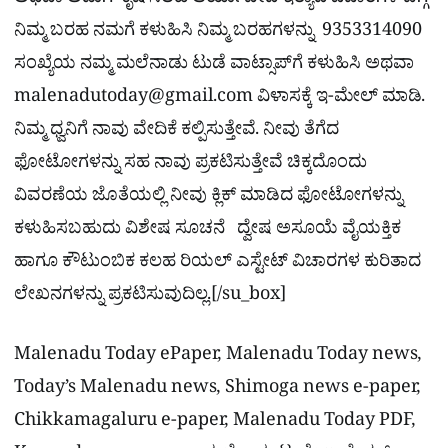
ಅಥವಾ ಅಡುಗೆ ಕೃಷಿ ಸಲಹೆ ಆರ್ಯುವೇದ ಇತ್ಯಾದಿ ವಿಚಾರಗಳ ಬಗ್ಗೆ
ನಿಮ್ಮ ಬರಹ ನಮಗೆ ಕಳುಹಿಸಿ ನಿಮ್ಮ ಬರಹಗಳನ್ನು 9353314090
ಸಂಖ್ಯೆಯ ನಮ್ಮ ಮಲೆನಾಡು ಟುಡೆ ವಾಟ್ಸಾಪ್‌ಗೆ ಕಳುಹಿಸಿ ಅಥವಾ
malenadutoday@gmail.com
ವಿಳಾಸಕ್ಕೆ ಇ-ಮೇಲ್ ಮಾಡಿ.
ನಿಮ್ಮ ಧ್ವನಿಗೆ ನಾವು ವೇದಿಕೆ ಕಲ್ಪಿಸುತ್ತೇವೆ. ನೀವು ತೆಗೆದ
ಫೋಟೋಗಳನ್ನು ಸಹ ನಾವು ಪ್ರಕಟಿಸುತ್ತೇವೆ ಚಿಕ್ಕದೊಂದು
ವಿವರಣೆಯ ಜೊತೆಯಲ್ಲಿ ನೀವು ಕ್ಲಿಕ್ ಮಾಡಿದ ಫೋಟೋಗಳನ್ನು
ಕಳುಹಿಸಬಹುದು ವಿಶೇಷ ಸೂಚನೆ ದ್ವೇಷ ಅಸೂಯೆ ವೈಯಕ್ತಿಕ
ಹಾಗೂ ಕೌಟುಂಬಿಕ ಕಲಹ ರಿಯಲ್​ ಎಸ್ಟೇಟ್​ ವಿಚಾರಗಳ ಕುರಿತಾದ
ಲೇಖನಗಳನ್ನು ಪ್ರಕಟಿಸುವುದಿಲ್ಲ.[/su_box]
Malenadu Today ePaper, Malenadu Today news,
Today’s Malenadu news, Shimoga news e-paper,
Chikkamagaluru e-paper, Malenadu Today PDF,