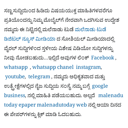
ಸಣ್ಣ ಸುದ್ದಿಯಿಂದ ಹಿಡಿದು ವಿಷಯಯುಕ್ತ ಮಾಹಿತಿಗಳವರೆಗೂ
ಪ್ರತಿಯೊಂದನ್ನು ನಿಮ್ಮ ಮೊಬೈಲ್​ಗೆ ನೇರವಾಗಿ ಒದಗಿಸುವ ಉದ್ದೇಶ
ನಮ್ಮದು ಈ ನಿಟ್ಟಿನಲ್ಲಿ ಮಲೆನಾಡು ಟುಡೆ
ಮಲೆನಾಡು ಟುಡೆ
ಡಿಜಿಟಲ್ ನ್ಯೂಸ್ ಮೀಡಿಯಾ
ದ ಸೋಶಿಯಲ್​ ಮೀಡಿಯಾದಲ್ಲಿ
ವೈರಲ್​ ಸುದ್ದಿಗಳಿಂದ ಸ್ತಳೀಯ ವಿಶೇಷ ವಿಡಿಯೋ ಸುದ್ದಿಗಳನ್ನು
ನೀವು ನೋಡಬಹುದು…ಇಲ್ಲಿದೆ ಅವುಗಳ ಲಿಂಕ್
Facebook
,
whatsapp
,
whatsapp chanel
instagram
,
youtube
,
telegram
, ನಮ್ಮದು ಅಧಿಕೃತವಾದ ಮತ್ತು
ಉತ್ಪ್ರೇಕ್ಷೆಗಳಲ್ಲಿದ ನೈಜ ಸುದ್ದಿಯ ಸಂಸ್ಥೆ. ನಮ್ಮ ಬಗ್ಗೆ
google
business
, ನಲ್ಲಿ ಮಾಹಿತಿ ಪಡೆಯಬಹುದು. ಅಲ್ಲದೆ
malenadu
today epaper
malenadutoday web
ನಲ್ಲಿ ಆಯಾ ದಿನದ
ಈ ಪೇಪರ್​ಗಳನ್ನು ಕ್ಲಿಕ್ ಮಾಡಿ ಓದಬಹುದು.