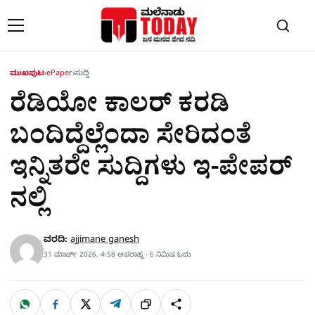
Skip to content
ಮುಖಪುಟ
›
ePaper
›
ಸುದ್ದಿ
ರೆಡಿಯೋ ಕಾಲರ್​ ಕರಡಿ
ಬಂದಿದ್ದೆಲ್ಲೆಂದಾ ಸೇರಿದಂತೆ
ಇನ್ನಿತರೇ ಸುದ್ದಿಗಳು ಇ-ಪೇಪರ್​​
ನಲ್ಲಿ
ವರದಿ:
ajjimane ganesh
31 ಮಾರ್ಚ್ 2026, 4:58 ಅಪರಾಹ್ನ · 6 ನಿಮಿಷ ಓದು
W
F
X
T
ಹಂಚಿಕೊಳ್ಳಿ
ಲಿಂ
S
h
a
e