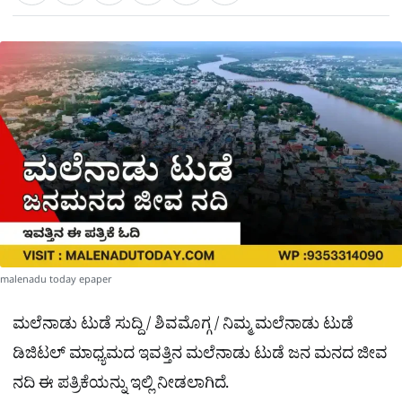
a
c
l
t
e
e
ಕ್
h
s
b
g
A
o
r
a
p
o
a
p
k
m
r
e
malenadu today epaper
ಮಲೆನಾಡು ಟುಡೆ ಸುದ್ದಿ / ಶಿವಮೊಗ್ಗ / ನಿಮ್ಮ ಮಲೆನಾಡು ಟುಡೆ
ಡಿಜಿಟಲ್ ಮಾಧ್ಯಮದ ಇವತ್ತಿನ ಮಲೆನಾಡು ಟುಡೆ ಜನ ಮನದ ಜೀವ
ನದಿ ಈ ಪತ್ರಿಕೆಯನ್ನು ಇಲ್ಲಿ ನೀಡಲಾಗಿದೆ.