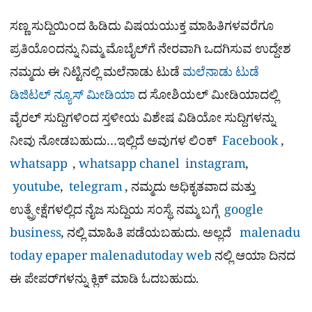
ಸಣ್ಣ ಸುದ್ದಿಯಿಂದ ಹಿಡಿದು ವಿಷಯಯುಕ್ತ ಮಾಹಿತಿಗಳವರೆಗೂ
ಪ್ರತಿಯೊಂದನ್ನು ನಿಮ್ಮ ಮೊಬೈಲ್​ಗೆ ನೇರವಾಗಿ ಒದಗಿಸುವ ಉದ್ದೇಶ
ನಮ್ಮದು ಈ ನಿಟ್ಟಿನಲ್ಲಿ ಮಲೆನಾಡು ಟುಡೆ
ಮಲೆನಾಡು ಟುಡೆ
ಡಿಜಿಟಲ್ ನ್ಯೂಸ್ ಮೀಡಿಯಾ
ದ ಸೋಶಿಯಲ್​ ಮೀಡಿಯಾದಲ್ಲಿ
ವೈರಲ್​ ಸುದ್ದಿಗಳಿಂದ ಸ್ತಳೀಯ ವಿಶೇಷ ವಿಡಿಯೋ ಸುದ್ದಿಗಳನ್ನು
ನೀವು ನೋಡಬಹುದು…ಇಲ್ಲಿದೆ ಅವುಗಳ ಲಿಂಕ್
Facebook
,
whatsapp
,
whatsapp chanel
instagram
,
youtube
,
telegram
, ನಮ್ಮದು ಅಧಿಕೃತವಾದ ಮತ್ತು
ಉತ್ಪ್ರೇಕ್ಷೆಗಳಲ್ಲಿದ ನೈಜ ಸುದ್ದಿಯ ಸಂಸ್ಥೆ. ನಮ್ಮ ಬಗ್ಗೆ
google
business
, ನಲ್ಲಿ ಮಾಹಿತಿ ಪಡೆಯಬಹುದು. ಅಲ್ಲದೆ
malenadu
today epaper
malenadutoday web
ನಲ್ಲಿ ಆಯಾ ದಿನದ
ಈ ಪೇಪರ್​ಗಳನ್ನು ಕ್ಲಿಕ್ ಮಾಡಿ ಓದಬಹುದು.