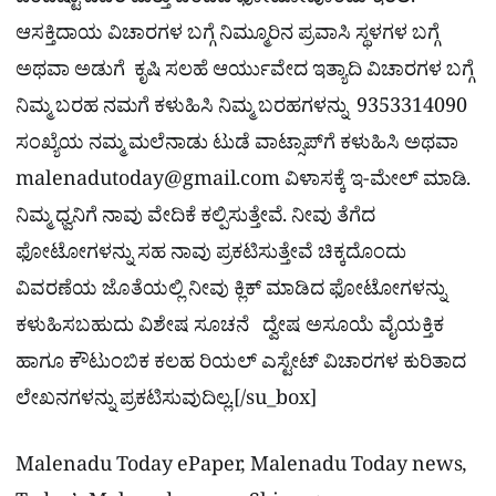
ಒಂದಿಷ್ಟು ವಿವರ ಮತ್ತು ಚೆಂದದ ಫೋಟೋವೊಂದು ಇರಲಿ.
ಆಸಕ್ತಿದಾಯ ವಿಚಾರಗಳ ಬಗ್ಗೆ ನಿಮ್ಮೂರಿನ ಪ್ರವಾಸಿ ಸ್ಥಳಗಳ ಬಗ್ಗೆ
ಅಥವಾ ಅಡುಗೆ ಕೃಷಿ ಸಲಹೆ ಆರ್ಯುವೇದ ಇತ್ಯಾದಿ ವಿಚಾರಗಳ ಬಗ್ಗೆ
ನಿಮ್ಮ ಬರಹ ನಮಗೆ ಕಳುಹಿಸಿ ನಿಮ್ಮ ಬರಹಗಳನ್ನು 9353314090
ಸಂಖ್ಯೆಯ ನಮ್ಮ ಮಲೆನಾಡು ಟುಡೆ ವಾಟ್ಸಾಪ್‌ಗೆ ಕಳುಹಿಸಿ ಅಥವಾ
malenadutoday@gmail.com
ವಿಳಾಸಕ್ಕೆ ಇ-ಮೇಲ್ ಮಾಡಿ.
ನಿಮ್ಮ ಧ್ವನಿಗೆ ನಾವು ವೇದಿಕೆ ಕಲ್ಪಿಸುತ್ತೇವೆ. ನೀವು ತೆಗೆದ
ಫೋಟೋಗಳನ್ನು ಸಹ ನಾವು ಪ್ರಕಟಿಸುತ್ತೇವೆ ಚಿಕ್ಕದೊಂದು
ವಿವರಣೆಯ ಜೊತೆಯಲ್ಲಿ ನೀವು ಕ್ಲಿಕ್ ಮಾಡಿದ ಫೋಟೋಗಳನ್ನು
ಕಳುಹಿಸಬಹುದು ವಿಶೇಷ ಸೂಚನೆ ದ್ವೇಷ ಅಸೂಯೆ ವೈಯಕ್ತಿಕ
ಹಾಗೂ ಕೌಟುಂಬಿಕ ಕಲಹ ರಿಯಲ್​ ಎಸ್ಟೇಟ್​ ವಿಚಾರಗಳ ಕುರಿತಾದ
ಲೇಖನಗಳನ್ನು ಪ್ರಕಟಿಸುವುದಿಲ್ಲ.[/su_box]
Malenadu Today ePaper, Malenadu Today news,