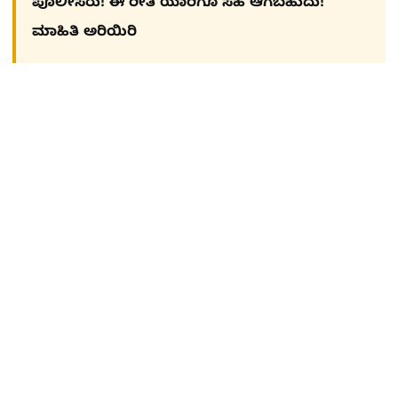
ಪೊಲೀಸರು! ಈ ರೀತಿ ಯಾರಿಗೂ ಸಹ ಆಗಬಹುದು!
ಮಾಹಿತಿ ಅರಿಯಿರಿ