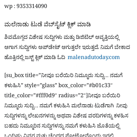
wp : 9353314090
ಮಲೆನಾಡು ಟುಡೆ ವೆಬ್​ಸೈಟ್​ ಕ್ಲಿಕ್ ಮಾಡಿ
ಶಿವಮೊಗ್ಗದ ವಿಶೇಷ ಸುದ್ದಿಗಳು ಮತ್ತು ಡಿಜಿಟಿಲ್​ ಆವೃತ್ತಿಯಲ್ಲಿ
ಆಗಾಗ ಸುದ್ದಿಗಳು ಅಪ್​ಡೇಟ್ ಆಗುತ್ತಲೇ ಇರುತ್ತದೆ. ನಿಮಗೆ ಬೇಕಾದ
ಹೊತ್ತಿನಲ್ಲಿ ಜಸ್ಟ್ ಕ್ಲಿಕ್ ಮಾಡಿ ಓದಿ
malenadutoday.com
[su_box title=”ನೀವೂ ಬರೆಯಿರಿ ನಿಮ್ಮೂರು ಸುದ್ದಿ… ನಮಗೆ
ಕಳುಹಿಸಿ” style=”glass” box_color=”#b01c33″
title_color=”#fff0d9″ radius=”2″]ನೀವೂ ಬರೆಯಿರಿ
ನಿಮ್ಮೂರು ಸುದ್ದಿ… ನಮಗೆ ಕಳುಹಿಸಿ ಮಲೆನಾಡು ಟುಡೆಗಾಗಿ ನೀವು
ಸುದ್ದಿಗಳನ್ನು ಲೇಖನಗಳನ್ನು ಅಥವಾ ವಿಶೇಷ ವರದಿಗಳನ್ನು ಕಳಹಿಸ
ಬಹದು ನಿಮ್ಮೂರಿನ ಸುದ್ದಿಗಳನ್ನು ನಮಗೆ ಕಳುಹಿಸಿ ಜೊತೆಯಲ್ಲಿ