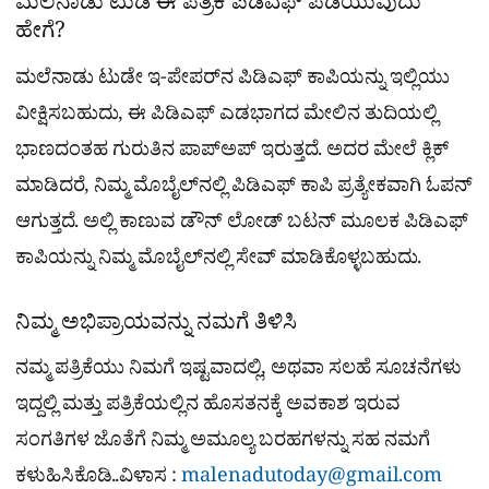
ಮಲೆನಾಡು ಟುಡೆ ಈ ಪತ್ರಿಕೆ ಪಿಡಿಎಫ್​ ಪಡೆಯುವುದು
ಹೇಗೆ?
ಮಲೆನಾಡು ಟುಡೇ ಇ-ಪೇಪರ್​ನ ಪಿಡಿಎಫ್​ ಕಾಪಿಯನ್ನು ಇಲ್ಲಿಯು
ವೀಕ್ಷಿಸಬಹುದು, ಈ ಪಿಡಿಎಫ್​ ಎಡಭಾಗದ ಮೇಲಿನ ತುದಿಯಲ್ಲಿ
ಭಾಣದಂತಹ ಗುರುತಿನ ಪಾಪ್​ಅಪ್​ ಇರುತ್ತದೆ. ಅದರ ಮೇಲೆ ಕ್ಲಿಕ್
ಮಾಡಿದರೆ, ನಿಮ್ಮ ಮೊಬೈಲ್​ನಲ್ಲಿ ಪಿಡಿಎಫ್​ ಕಾಪಿ ಪ್ರತ್ಯೇಕವಾಗಿ ಓಪನ್​
ಆಗುತ್ತದೆ. ಅಲ್ಲಿ ಕಾಣುವ ಡೌನ್​ ಲೋಡ್​ ಬಟನ್​ ಮೂಲಕ ಪಿಡಿಎಫ್​
ಕಾಪಿಯನ್ನು ನಿಮ್ಮ ಮೊಬೈಲ್​​ನಲ್ಲಿ ಸೇವ್ ಮಾಡಿಕೊಳ್ಳಬಹುದು.
ನಿಮ್ಮ ಅಭಿಪ್ರಾಯವನ್ನು ನಮಗೆ ತಿಳಿಸಿ
ನಮ್ಮ ಪತ್ರಿಕೆಯು ನಿಮಗೆ ಇಷ್ಟವಾದಲ್ಲಿ, ಅಥವಾ ಸಲಹೆ ಸೂಚನೆಗಳು
ಇದ್ದಲ್ಲಿ ಮತ್ತು ಪತ್ರಿಕೆಯಲ್ಲಿನ ಹೊಸತನಕ್ಕೆ ಅವಕಾಶ ಇರುವ
ಸಂಗತಿಗಳ ಜೊತೆಗೆ ನಿಮ್ಮ ಅಮೂಲ್ಯ ಬರಹಗಳನ್ನು ಸಹ ನಮಗೆ
ಕಳುಹಿಸಿಕೊಡಿ..ವಿಳಾಸ :
malenadutoday@gmail.com