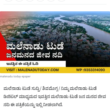
a
c
l
t
e
e
ಕ್
h
s
b
g
A
o
r
a
p
o
a
p
k
m
r
e
malenadu today epaper
ಮಲೆನಾಡು ಟುಡೆ ಸುದ್ದಿ / ಶಿವಮೊಗ್ಗ / ನಿಮ್ಮ ಮಲೆನಾಡು ಟುಡೆ
ಡಿಜಿಟಲ್ ಮಾಧ್ಯಮದ ಇವತ್ತಿನ ಮಲೆನಾಡು ಟುಡೆ ಜನ ಮನದ ಜೀವ
ನದಿ ಈ ಪತ್ರಿಕೆಯನ್ನು ಇಲ್ಲಿ ನೀಡಲಾಗಿದೆ.