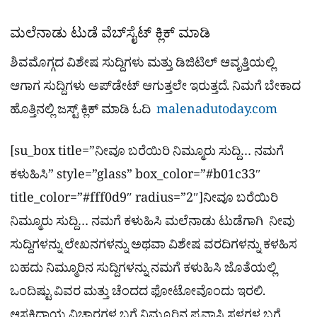
ಮಲೆನಾಡು ಟುಡೆ ವೆಬ್​ಸೈಟ್​ ಕ್ಲಿಕ್ ಮಾಡಿ
ಶಿವಮೊಗ್ಗದ ವಿಶೇಷ ಸುದ್ದಿಗಳು ಮತ್ತು ಡಿಜಿಟಿಲ್​ ಆವೃತ್ತಿಯಲ್ಲಿ
ಆಗಾಗ ಸುದ್ದಿಗಳು ಅಪ್​ಡೇಟ್ ಆಗುತ್ತಲೇ ಇರುತ್ತದೆ. ನಿಮಗೆ ಬೇಕಾದ
ಹೊತ್ತಿನಲ್ಲಿ ಜಸ್ಟ್ ಕ್ಲಿಕ್ ಮಾಡಿ ಓದಿ
malenadutoday.com
[su_box title=”ನೀವೂ ಬರೆಯಿರಿ ನಿಮ್ಮೂರು ಸುದ್ದಿ… ನಮಗೆ
ಕಳುಹಿಸಿ” style=”glass” box_color=”#b01c33″
title_color=”#fff0d9″ radius=”2″]ನೀವೂ ಬರೆಯಿರಿ
ನಿಮ್ಮೂರು ಸುದ್ದಿ… ನಮಗೆ ಕಳುಹಿಸಿ ಮಲೆನಾಡು ಟುಡೆಗಾಗಿ ನೀವು
ಸುದ್ದಿಗಳನ್ನು ಲೇಖನಗಳನ್ನು ಅಥವಾ ವಿಶೇಷ ವರದಿಗಳನ್ನು ಕಳಹಿಸ
ಬಹದು ನಿಮ್ಮೂರಿನ ಸುದ್ದಿಗಳನ್ನು ನಮಗೆ ಕಳುಹಿಸಿ ಜೊತೆಯಲ್ಲಿ
ಒಂದಿಷ್ಟು ವಿವರ ಮತ್ತು ಚೆಂದದ ಫೋಟೋವೊಂದು ಇರಲಿ.