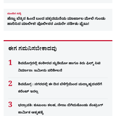
ಮುಂದಿನ ಸುದ್ದಿ
ಹೆಣ್ಣು ಬೆಕ್ಕಿನ ಹಿಂದೆ ಬಂದ ಪಕ್ಕದಮನೆಯ ಮಾರ್ಜಾಲ ಮೇಲೆ ಗುಂಡು
ಹಾರಿಸಿದ ಮಾಲೀಕ! ಪೊಲೀಸರ ಎದುರೇ ನಡೀತು ಫೈಟು! ​
ಈಗ ಗಮನಿಸಬೇಕಾದವು
ಶಿವಮೊಗ್ಗದಲ್ಲಿ ಕಂಠೀರವ ಸ್ಟುಡಿಯೋ ಹಾಗೂ ಕಿರು ಫಿಲ್ಮ್ ಸಿಟಿ
ನಿರ್ಮಾಣ: ಜಮೀನು ಪರಿಶೀಲನೆ
ಶಿವಮೊಗ್ಗ : ನಗರದಲ್ಲಿ ಈ ದಿನ ಬೆಳಿಗ್ಗೆಯಿಂದ ಮದ್ಯಾಹ್ನದವರೆಗೆ
ಕರೆಂಟ್​ ಇರಲ್ಲ
ಭದ್ರಾವತಿ: ಕುಟುಂಬ ಕಲಹ, ನೇಣು ಬಿಗಿದುಕೊಂಡು ಸೆಂಟ್ರಿಂಗ್​
ಕಾರ್ಮಿಕ ಆತ್ಮಹತ್ಯೆ