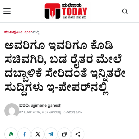
Skip to content
ಮುಖಪುಟ
›
ePaper
›
ಸುದ್ದಿ
ಅವರಿಗೂ ಇವರಿಗೂ ಕೊಡಿ
ಸಚಿವಗಿರಿ, ಬಡ ರೈತರ ಮೇಲೆ
ದಬ್ಬಾಳಿಕೆ ಸೇರಿದಂತೆ ಇನ್ನಿತರೇ
ಸುದ್ದಿಗಳು ಇ-ಪೇಪರ್​ನಲ್ಲಿ
ವರದಿ:
ajjimane ganesh
02 ಜೂನ್ 2026, 4:32 ಅಪರಾಹ್ನ · 6 ನಿಮಿಷ ಓದು
W
F
X
T
ಹಂಚಿಕೊಳ್ಳಿ
ಲಿಂ
S
h
a
e