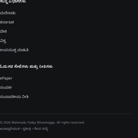
ಸುದ್ದಿ ವಿಭಾಗಗಳು
ಮಲೆನಾಡು
ಕರ್ನಾಟಕ
ದೇಶ
ವಿಶ್ವ
ಉಪಯುಕ್ತ ಮಾಹಿತಿ
ಓದುಗರ ಸೇವೆಗಳು ಮತ್ತು ನೀತಿಗಳು
ePaper
ಸಂಪರ್ಕ
ಸಂಪಾದಕೀಯ ನೀತಿ
© 2026 Malenadu Today Shivamogga. All rights reserved.
ಜವಾಬ್ದಾರಿಯುತ • ಸ್ವತಂತ್ರ • ನೆಲದ ಸುದ್ದಿ