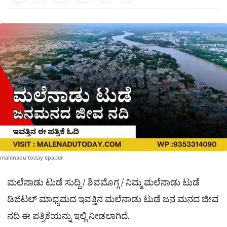
a
c
l
t
e
e
ಕ್
h
s
b
g
A
o
r
a
p
o
a
p
k
m
r
e
malenadu today epaper
ಮಲೆನಾಡು ಟುಡೆ ಸುದ್ದಿ / ಶಿವಮೊಗ್ಗ / ನಿಮ್ಮ ಮಲೆನಾಡು ಟುಡೆ
ಡಿಜಿಟಲ್ ಮಾಧ್ಯಮದ ಇವತ್ತಿನ ಮಲೆನಾಡು ಟುಡೆ ಜನ ಮನದ ಜೀವ
ನದಿ ಈ ಪತ್ರಿಕೆಯನ್ನು ಇಲ್ಲಿ ನೀಡಲಾಗಿದೆ.