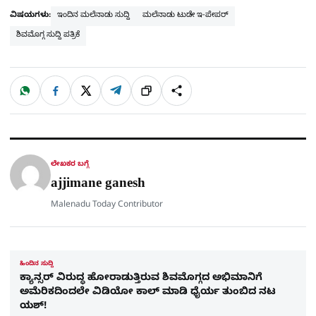
ವಿಷಯಗಳು:
ಇಂದಿನ ಮಲೆನಾಡು ಸುದ್ದಿ
ಮಲೆನಾಡು ಟುಡೇ ಇ-ಪೇಪರ್
ಶಿವಮೊಗ್ಗ ಸುದ್ದಿ ಪತ್ರಿಕೆ
W
F
X
T
ಹಂಚಿಕೊಳ್ಳಿ
ಲಿಂ
S
h
a
e
a
c
l
t
e
e
ಕ್
h
s
b
g
A
o
r
a
p
o
a
p
k
m
r
ಲೇಖಕರ ಬಗ್ಗೆ
e
ajjimane ganesh
Malenadu Today Contributor
ಹಿಂದಿನ ಸುದ್ದಿ
ಕ್ಯಾನ್ಸರ್ ವಿರುದ್ಧ ಹೋರಾಡುತ್ತಿರುವ ಶಿವಮೊಗ್ಗದ ಅಭಿಮಾನಿಗೆ
ಅಮೆರಿಕದಿಂದಲೇ ವಿಡಿಯೋ ಕಾಲ್ ಮಾಡಿ ಧೈರ್ಯ ತುಂಬಿದ ನಟ
ಯಶ್!