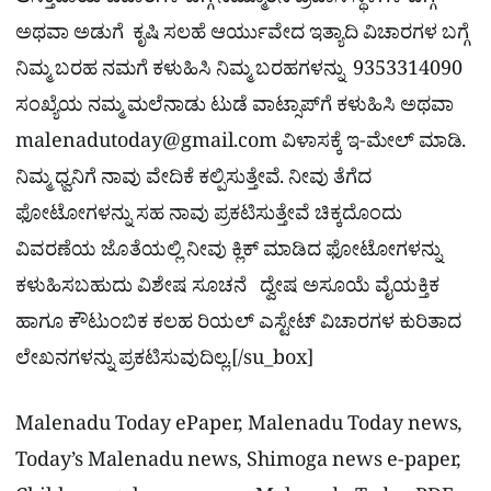
ಆಸಕ್ತಿದಾಯ ವಿಚಾರಗಳ ಬಗ್ಗೆ ನಿಮ್ಮೂರಿನ ಪ್ರವಾಸಿ ಸ್ಥಳಗಳ ಬಗ್ಗೆ
ಅಥವಾ ಅಡುಗೆ ಕೃಷಿ ಸಲಹೆ ಆರ್ಯುವೇದ ಇತ್ಯಾದಿ ವಿಚಾರಗಳ ಬಗ್ಗೆ
ನಿಮ್ಮ ಬರಹ ನಮಗೆ ಕಳುಹಿಸಿ ನಿಮ್ಮ ಬರಹಗಳನ್ನು 9353314090
ಸಂಖ್ಯೆಯ ನಮ್ಮ ಮಲೆನಾಡು ಟುಡೆ ವಾಟ್ಸಾಪ್‌ಗೆ ಕಳುಹಿಸಿ ಅಥವಾ
malenadutoday@gmail.com
ವಿಳಾಸಕ್ಕೆ ಇ-ಮೇಲ್ ಮಾಡಿ.
ನಿಮ್ಮ ಧ್ವನಿಗೆ ನಾವು ವೇದಿಕೆ ಕಲ್ಪಿಸುತ್ತೇವೆ. ನೀವು ತೆಗೆದ
ಫೋಟೋಗಳನ್ನು ಸಹ ನಾವು ಪ್ರಕಟಿಸುತ್ತೇವೆ ಚಿಕ್ಕದೊಂದು
ವಿವರಣೆಯ ಜೊತೆಯಲ್ಲಿ ನೀವು ಕ್ಲಿಕ್ ಮಾಡಿದ ಫೋಟೋಗಳನ್ನು
ಕಳುಹಿಸಬಹುದು ವಿಶೇಷ ಸೂಚನೆ ದ್ವೇಷ ಅಸೂಯೆ ವೈಯಕ್ತಿಕ
ಹಾಗೂ ಕೌಟುಂಬಿಕ ಕಲಹ ರಿಯಲ್​ ಎಸ್ಟೇಟ್​ ವಿಚಾರಗಳ ಕುರಿತಾದ
ಲೇಖನಗಳನ್ನು ಪ್ರಕಟಿಸುವುದಿಲ್ಲ.[/su_box]
Malenadu Today ePaper, Malenadu Today news,
Today’s Malenadu news, Shimoga news e-paper,