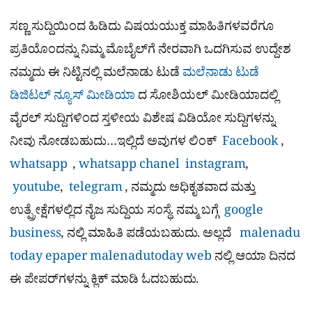
ಸಣ್ಣ ಸುದ್ದಿಯಿಂದ ಹಿಡಿದು ವಿಷಯಯುಕ್ತ ಮಾಹಿತಿಗಳವರೆಗೂ
ಪ್ರತಿಯೊಂದನ್ನು ನಿಮ್ಮ ಮೊಬೈಲ್​ಗೆ ನೇರವಾಗಿ ಒದಗಿಸುವ ಉದ್ದೇಶ
ನಮ್ಮದು ಈ ನಿಟ್ಟಿನಲ್ಲಿ ಮಲೆನಾಡು ಟುಡೆ
ಮಲೆನಾಡು ಟುಡೆ
ಡಿಜಿಟಲ್ ನ್ಯೂಸ್ ಮೀಡಿಯಾ
ದ ಸೋಶಿಯಲ್​ ಮೀಡಿಯಾದಲ್ಲಿ
ವೈರಲ್​ ಸುದ್ದಿಗಳಿಂದ ಸ್ತಳೀಯ ವಿಶೇಷ ವಿಡಿಯೋ ಸುದ್ದಿಗಳನ್ನು
ನೀವು ನೋಡಬಹುದು…ಇಲ್ಲಿದೆ ಅವುಗಳ ಲಿಂಕ್
Facebook
,
whatsapp
,
whatsapp chanel
instagram
,
youtube
,
telegram
, ನಮ್ಮದು ಅಧಿಕೃತವಾದ ಮತ್ತು
ಉತ್ಪ್ರೇಕ್ಷೆಗಳಲ್ಲಿದ ನೈಜ ಸುದ್ದಿಯ ಸಂಸ್ಥೆ. ನಮ್ಮ ಬಗ್ಗೆ
google
business
, ನಲ್ಲಿ ಮಾಹಿತಿ ಪಡೆಯಬಹುದು. ಅಲ್ಲದೆ
malenadu
today epaper
malenadutoday web
ನಲ್ಲಿ ಆಯಾ ದಿನದ
ಈ ಪೇಪರ್​ಗಳನ್ನು ಕ್ಲಿಕ್ ಮಾಡಿ ಓದಬಹುದು.