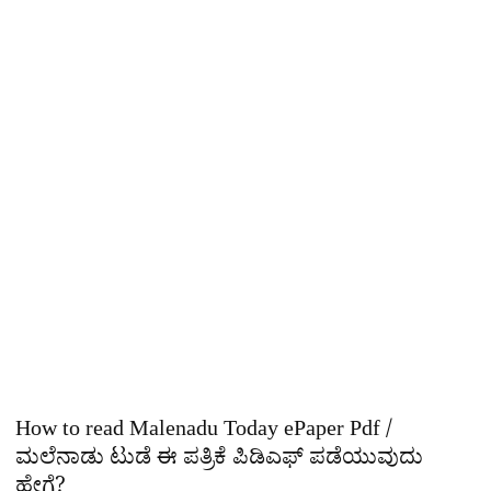
How to read Malenadu Today ePaper Pdf /
ಮಲೆನಾಡು ಟುಡೆ ಈ ಪತ್ರಿಕೆ ಪಿಡಿಎಫ್​ ಪಡೆಯುವುದು
ಹೇಗೆ?