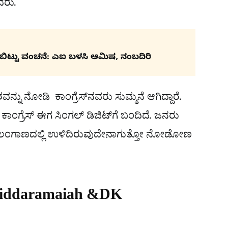
ದರು.
ರಿಬಿಟ್ಟು ವಂಚನೆ: ಎಐ ಬಳಸಿ ಆಮಿಷ, ನಂಬದಿರಿ
ು ನೋಡಿ ಕಾಂಗ್ರೆಸ್​ನವರು ಸುಮ್ಮನೆ ಆಗಿದ್ದಾರೆ.
ಂಗ್ರೆಸ್ ಈಗ ಸಿಂಗಲ್ ಡಿಜಿಟ್‌ಗೆ ಬಂದಿದೆ. ಜನರು
ರೆ. ತೆಲಂಗಾಣದಲ್ಲಿ ಉಳಿದಿರುವುದೇನಾಗುತ್ತೋ ನೋಡೋಣ
Siddaramaiah &DK