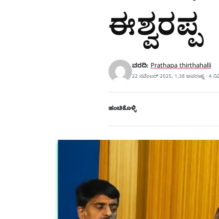
ಈಶ್ವರಪ್ಪ
ವರದಿ:
Prathapa thirthahalli
22 ನವೆಂಬರ್ 2025, 1:38 ಅಪರಾಹ್ನ · 4 ನ
ಹಂಚಿಕೊಳ್ಳಿ