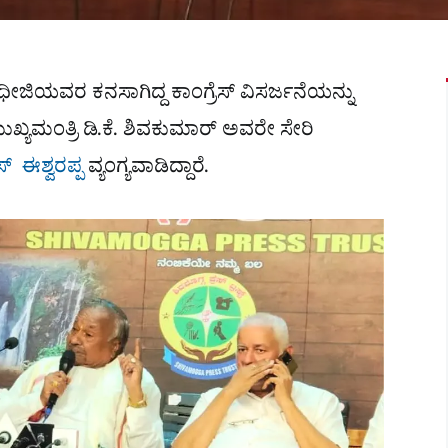
ಧೀಜಿಯವರ ಕನಸಾಗಿದ್ದ ಕಾಂಗ್ರೆಸ್ ವಿಸರ್ಜನೆಯನ್ನು
ಖ್ಯಮಂತ್ರಿ ಡಿ.ಕೆ. ಶಿವಕುಮಾರ್ ಅವರೇ ಸೇರಿ
್​ ಈಶ್ವರಪ್ಪ
ವ್ಯಂಗ್ಯವಾಡಿದ್ದಾರೆ.