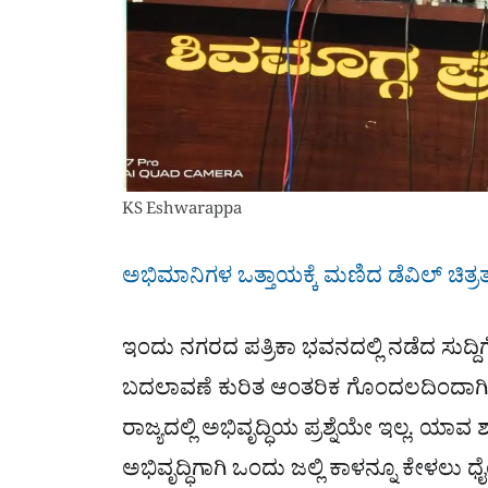
KS Eshwarappa
ಅಭಿಮಾನಿಗಳ ಒತ್ತಾಯಕ್ಕೆ ಮಣಿದ ಡೆವಿಲ್ ಚಿತ್
ಇಂದು ನಗರದ ಪತ್ರಿಕಾ ಭವನದಲ್ಲಿ ನಡೆದ ಸುದ್ದ
ಬದಲಾವಣೆ ಕುರಿತ ಆಂತರಿಕ ಗೊಂದಲದಿಂದಾಗಿ ಯಾ
ರಾಜ್ಯದಲ್ಲಿ ಅಭಿವೃದ್ಧಿಯ ಪ್ರಶ್ನೆಯೇ ಇಲ್ಲ. ಯ
ಅಭಿವೃದ್ಧಿಗಾಗಿ ಒಂದು ಜಲ್ಲಿ ಕಾಳನ್ನೂ ಕೇಳಲು ಧೈ