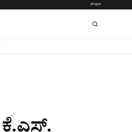
ePaper
S
: ಕೆ.ಎಸ್.