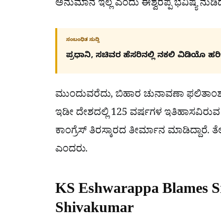
ಅನುಮಾನ ಇಲ್ಲ ಎಂದು ಈಶ್ವರಪ್ಪ ಭವಿಷ್ಯ ನುಡಿ
ಸಂಬಂಧಿತ ಸುದ್ದಿ
ಪ್ರಧಾನಿ, ಸಚಿವರ ಹೆಸರಿನಲ್ಲಿ ನಕಲಿ ವಿಡಿಯೊ ಹ
ಮುಂದುವರೆದು, ಬಿಹಾರ ಚುನಾವಣಾ ಫಲಿತಾಂಶವನ್ನ
ಇಡೀ ದೇಶದಲ್ಲಿ 125 ವರ್ಷಗಳ ಇತಿಹಾಸವಿರುವ ಕಾ
ಕಾಂಗ್ರೆಸ್ ತಿರಸ್ಕಾರದ ತೀರ್ಮಾನ ಮಾಡಿದ್ದಾ
ಎಂದರು.
KS Eshwarappa Blames 
Shivakumar