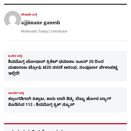
A
o
r
a
p
o
a
p
k
m
r
ಲೇಖಕರ ಬಗ್ಗೆ
e
ajjimane ganesh
Malenadu Today Contributor
ಹಿಂದಿನ ಸುದ್ದಿ
ಶಿವಮೊಗ್ಗ ಯೋಧಾಸ್ ಕ್ರಿಕೆಟ್ ಧಮಾಕಾ: ಜೂನ್ 20 ರಿಂದ
ಮಹಾರಾಜ ಟ್ರೋಫಿ ಟಿ20 ಸರಣಿ ಆರಂಭ, ಸಂಪೂರ್ಣ ವೇಳಾಪಟ್ಟಿ
ಇಲ್ಲಿದೆ!
ಮುಂದಿನ ಸುದ್ದಿ
ಕಲ್ಲಂಗಡಿಗಾಗಿ ಕಿತ್ತಾಟ, ಕಾರು ಲಾರಿ ಡಿಕ್ಕಿ, ಬಿಟ್ಟು ಹೋದ ಬ್ಯಾಗ್​
ಕೊಡಿಸಿದ 112 : ಶಿವಮೊಗ್ಗ ಕ್ವಿಕ್​ ನ್ಯೂಸ್