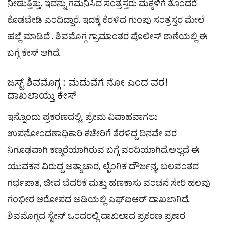
ನೀಡುತ್ತಿತ್ತು. ಇದನ್ನು ಗಮನಿಸಿದ ಸಂತ್ರಸ್ತರು ಮಕ್ಕಳಿಗೆ ತೊಂದರೆ
ಕೊಡಬೇಡಿ ಎಂದಿದ್ದಾರೆ. ಇದಕ್ಕೆ ಕೆರಳಿದ ಗುಂಪು ಸಂತ್ರಸ್ತರ ಮೇಲೆ
ಹಲ್ಲೆ ಮಾಡಿದೆ . ಶಿವಮೊಗ್ಗ ಗ್ರಾಮಾಂತರ ಪೊಲೀಸ್ ಠಾಣೆಯಲ್ಲಿ ಈ
ಬಗ್ಗೆ ಕೇಸ್ ಆಗಿದೆ.
ಜಸ್ಟ್ ಶಿವಮೊಗ್ಗ : ಮದುವೆಗೆ ನೋ ಎಂದ ವರ!
ದಾಖಲಾಯ್ತು ಕೇಸ್
ಇನ್ನೊಂದು ಪ್ರಕರಣದಲ್ಲಿ, ಪ್ರೇಮ ವಿವಾಹವಾಗಲು
ಉಪನೋಂದಣಾಧಿಕಾರಿ ಕಚೇರಿಗೆ ತೆರಳಿದ್ದ ದಿನವೇ ವರ
ನಿಗೂಢವಾಗಿ ಕಣ್ಮರೆಯಾಗಿರುವ ಬಗ್ಗೆ ವರದಿಯಾಗಿದೆ.ಅಲ್ಲದೆ ಈ
ಯುವಕನ ವಿರುದ್ದ ಅತ್ಯಾಚಾರ, ಲೈಂಗಿಕ ದೌರ್ಜನ್ಯ, ಬಲವಂತದ
ಗರ್ಭಪಾತ, ಜೀವ ಬೆದರಿಕೆ ಮತ್ತು ಹಣಕಾಸು ವಂಚನೆ ಸೇರಿ ಹಲವು
ಗಂಭೀರ ಆರೋಪದ ಅಡಿಯಲ್ಲಿ ಎಫ್​ಐಆರ್ ದಾಖಲಾಗಿದೆ.
ಶಿವಮೊಗ್ಗದ ಸ್ಟೇನ್​ ಒಂದರಲ್ಲಿ ದಾಖಲಾದ ಪ್ರಕರಣ ಪ್ರಕಾರ