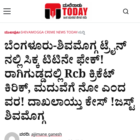
Skip to content
ಮುಖಪುಟ
›
SHIVAMOGGA CRIME NEWS TODAY
›
ಸುದ್ದಿ
ಬೆಂಗಳೂರು-ಶಿವಮೊಗ್ಗ ಟ್ರೈನ್​
ನಲ್ಲಿ ಸಿಕ್ಕ ಟಿಟಿನೇ ಫೇಕ್!
ರಾಗಿಗುಡ್ಡದಲ್ಲಿ Rcb ಕ್ರಿಕೆಟ್
ಕಿರಿಕ್, ಮದುವೆಗೆ ನೋ ಎಂದ
ವರ! ದಾಖಲಾಯ್ತು ಕೇಸ್ !ಜಸ್ಟ್
ಶಿವಮೊಗ್ಗ
ವರದಿ:
ajjimane ganesh