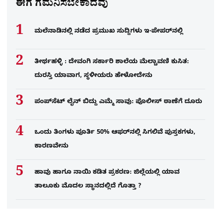
ಈಗ ಗಮನಿಸಬೇಕಾದವು
ಮಲೆನಾಡಿನಲ್ಲಿ ನಡೆದ ಪ್ರಮುಖ ಸುದ್ದಿಗಳು ಇ-ಪೇಪರ್​​​​ನಲ್ಲಿ
ತೀರ್ಥಹಳ್ಳಿ : ದೇವಂಗಿ ಸರ್ಕಾರಿ ಶಾಲೆಯ ಮೆಲ್ಚಾವಣಿ ಕುಸಿತ:
ದುರಸ್ತಿ ಯಾವಾಗ, ಸ್ಥಳೀಯರು ಹೇಳೋದೇನು
ಪಂಪ್‌ಸೆಟ್ ಲೈನ್ ಬಿದ್ದು ಎಮ್ಮೆ ಸಾವು: ಪೊಲೀಸ್ ಠಾಣೆಗೆ ದೂರು
ಒಂದು ತಿಂಗಳು ಪೂರ್ತಿ 50% ಆಫರ್​ನಲ್ಲಿ ಸಿಗಲಿವೆ ಪುಸ್ತಕಗಳು,
ಕಾರಣವೇನು
ಹಾವು ಹಾಗೂ ನಾಯಿ ಕಡಿತ ಪ್ರಕರಣ: ಜಿಲ್ಲೆಯಲ್ಲಿ ಯಾವ
ತಾಲೂಕು ಮೊದಲ ಸ್ಥಾನದಲ್ಲಿದೆ ಗೊತ್ತಾ ?