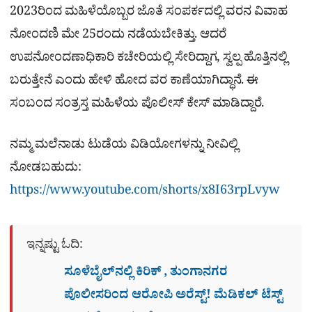
2023ರಿಂದ ಮಹಿಳೆಯೊಬ್ಬರ ಜೊತೆ ಸಂಪರ್ಕದಲ್ಲಿ ವರನ ವಿವಾಹ
ನೋಂದಣಿ ಮೇ 25ರಂದು ನಡೆಯಬೇಕಿತ್ತು. ಆದರೆ
ಉಪನೋಂದಣಾಧಿಕಾರಿ ಕಚೇರಿಯಲ್ಲಿ ಸೇರಿದ್ದಾಗ, ಸ್ವಲ್ಪ ಹೊತ್ತಿನಲ್ಲಿ
ಬರುತ್ತೇನೆ ಎಂದು ಹೇಳಿ ಹೋದ ವರ ಕಾಣೆಯಾಗಿದ್ಧಾನೆ. ಈ
ಸಂಬಂದ ಸಂತ್ರಸ್ತ ಮಹಿಳೆಯ ಪೊಲೀಸ್ ಕೇಸ್ ಮಾಡಿದ್ದಾರೆ.
ನಮ್ಮ ಮಲೆನಾಡು ಟುಡೆಯ ವಿಡಿಯೋಗಳನ್ನು ನೀವಿಲ್ಲಿ
ನೋಡಬಹುದು:
https://www.youtube.com/shorts/x8I63rpLvyw
ಇನ್ನಷ್ಟು ಓದಿ:
ಸೂಳೆಬೈಲ್​ನಲ್ಲಿ ಕಿರಿಕ್​ , ತುಂಗಾನಗರ
ಪೊಲೀಸರಿಂದ ಆರೋಪಿ ಅರೆಸ್ಟ್! ಮೆಡಿಕಲ್ ಟೆಸ್ಟ್​