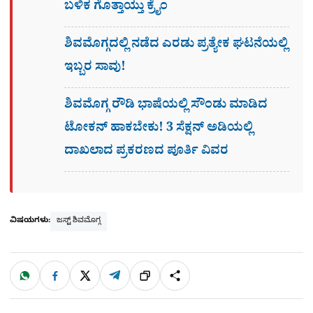
ಬಳಿಕ ಗೊತ್ತಾಯ್ತು ಕ್ರೈಂ
ಶಿವಮೊಗ್ಗದಲ್ಲಿ ನಡೆದ ಎರಡು ಪ್ರತ್ಯೇಕ ಘಟನೆಯಲ್ಲಿ
ಇಬ್ಬರ ಸಾವು!
ಶಿವಮೊಗ್ಗ ರೌಡಿ ಭಾಷೆಯಲ್ಲಿ ಸೌಂಡು ಮಾಡಿದ
ಟೋಕನ್ ಹಾಕಬೇಕು! 3 ಸೆಕ್ಷನ್​ ಅಡಿಯಲ್ಲಿ
ದಾಖಲಾದ ಪ್ರಕರಣದ ಪೂರ್ತಿ ವಿವರ
ವಿಷಯಗಳು:
ಜಸ್ಟ್ ಶಿವಮೊಗ್ಗ
W
F
X
T
ಹಂಚಿಕೊಳ್ಳಿ
ಲಿಂ
S
h
a
e
a
c
l
t
e
e
ಕ್
h
s
b
g