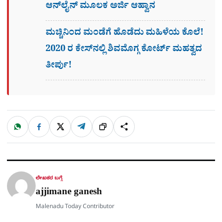
ಆನ್​ಲೈನ್​ ಮೂಲಕ ಅರ್ಜಿ ಆಹ್ವಾನ
ಮಚ್ಚಿನಿಂದ ಮಂಡೆಗೆ ಹೊಡೆದು ಮಹಿಳೆಯ ಕೊಲೆ!
2020 ರ ಕೇಸ್​ನಲ್ಲಿ ಶಿವಮೊಗ್ಗ ಕೋರ್ಟ್​ ಮಹತ್ವದ
ತೀರ್ಪು!
W
F
X
T
ಹಂಚಿಕೊಳ್ಳಿ
ಲಿಂ
S
h
a
e
a
c
l
t
e
e
ಕ್
h
s
b
g
A
o
r
a
p
o
a
p
k
m
r
ಲೇಖಕರ ಬಗ್ಗೆ
e
ajjimane ganesh
Malenadu Today Contributor