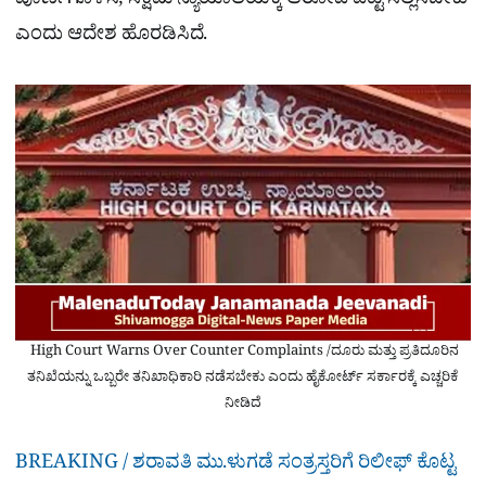
ಪೂರ್ಣಗೊಳಿಸಿ, ಸಕ್ಷಮ ನ್ಯಾಯಾಲಯಕ್ಕೆ ಆರೋಪ ಪಟ್ಟಿ ಸಲ್ಲಿಸಬೇಕು
ಎಂದು ಆದೇಶ ಹೊರಡಿಸಿದೆ.
High Court Warns Over Counter Complaints /ದೂರು ಮತ್ತು ಪ್ರತಿದೂರಿನ
ತನಿಖೆಯನ್ನು ಒಬ್ಬರೇ ತನಿಖಾಧಿಕಾರಿ ನಡೆಸಬೇಕು ಎಂದು ಹೈಕೋರ್ಟ್ ಸರ್ಕಾರಕ್ಕೆ ಎಚ್ಚರಿಕೆ
ನೀಡಿದೆ
BREAKING / ಶರಾವತಿ ಮು.ಳುಗಡೆ ಸಂತ್ರಸ್ತರಿಗೆ ರಿಲೀಫ್ ಕೊಟ್ಟ