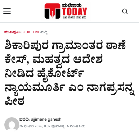
Skip to content
ಮುಖಪುಟ
›
COURT LIVE
›
ಸುದ್ದಿ
ಶಿಕಾರಿಪುರ ಗ್ರಾಮಾಂತರ ಠಾಣೆ
ಕೇಸ್​, ಮಹತ್ವದ ಆದೇಶ
ನೀಡಿದ ಹೈಕೋರ್ಟ್​
ನ್ಯಾಯಮೂರ್ತಿ ಎಂ ನಾಗಪ್ರಸನ್ನ
ಪೀಠ
ವರದಿ:
ajjimane ganesh
26 ಫೆಬ್ರವರಿ 2026, 8:32 ಫೂರ್ವಾಹ್ನ · 6 ನಿಮಿಷ ಓದು