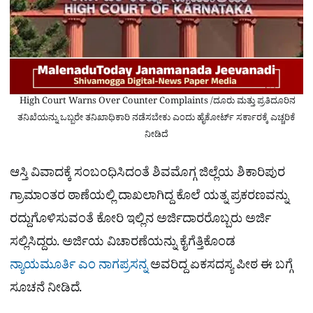
High Court Warns Over Counter Complaints /ದೂರು ಮತ್ತು ಪ್ರತಿದೂರಿನ
ತನಿಖೆಯನ್ನು ಒಬ್ಬರೇ ತನಿಖಾಧಿಕಾರಿ ನಡೆಸಬೇಕು ಎಂದು ಹೈಕೋರ್ಟ್ ಸರ್ಕಾರಕ್ಕೆ ಎಚ್ಚರಿಕೆ
ನೀಡಿದೆ
ಆಸ್ತಿ ವಿವಾದಕ್ಕೆ ಸಂಬಂಧಿಸಿದಂತೆ ಶಿವಮೊಗ್ಗ ಜಿಲ್ಲೆಯ ಶಿಕಾರಿಪುರ
ಗ್ರಾಮಾಂತರ ಠಾಣೆಯಲ್ಲಿ ದಾಖಲಾಗಿದ್ದ ಕೊಲೆ ಯತ್ನ ಪ್ರಕರಣವನ್ನು
ರದ್ದುಗೊಳಿಸುವಂತೆ ಕೋರಿ ಇಲ್ಲಿನ ಅರ್ಜಿದಾರರೊಬ್ಬರು ಅರ್ಜಿ
ಸಲ್ಲಿಸಿದ್ದರು. ಅರ್ಜಿಯ ವಿಚಾರಣೆಯನ್ನು ಕೈಗೆತ್ತಿಕೊಂಡ
ನ್ಯಾಯಮೂರ್ತಿ ಎಂ ನಾಗಪ್ರಸನ್ನ
ಅವರಿದ್ದ ಏಕಸದಸ್ಯ ಪೀಠ ಈ ಬಗ್ಗೆ
ಸೂಚನೆ ನೀಡಿದೆ.