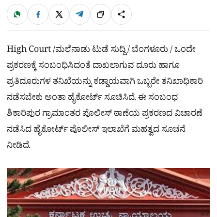
W
F
X
T
ಹಂಚಿಕೊಳ್ಳಿ
ಲಿಂ
S
h
a
e
a
c
l
t
e
e
ಕ್
h
s
b
g
A
o
r
a
p
o
a
High Court /ಮಲೆನಾಡು ಟುಡೆ ಸುದ್ದಿ / ಬೆಂಗಳೂರು / ಒಂದೇ
p
k
m
r
ಪ್ರಕರಣಕ್ಕೆ ಸಂಬಂಧಿಸಿದಂತೆ ದಾಖಲಾಗುವ ದೂರು ಹಾಗೂ
e
ಪ್ರತಿದೂರುಗಳ ತನಿಖೆಯನ್ನು ಕಡ್ಡಾಯವಾಗಿ ಒಬ್ಬರೇ ತನಿಖಾಧಿಕಾರಿ
ನಡೆಸಬೇಕು ಅಂತಾ ಹೈಕೋರ್ಟ್ ಸೂಚಿಸಿದೆ. ಈ ಸಂಬಂಧ
ಶಿಕಾರಿಪುರ ಗ್ರಾಮಾಂತರ ಪೊಲೀಸ್ ಠಾಣೆಯ ಪ್ರಕರಣದ ವಿಚಾರಣೆ
ನಡೆಸಿದ ಹೈಕೋರ್ಟ್​ ಪೊಲೀಸ್​ ಇಲಾಖೆಗೆ ಮಹತ್ವದ ಸೂಚನೆ
ನೀಡಿದೆ.