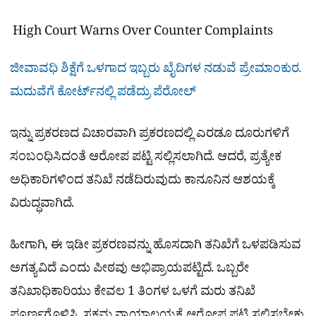
High Court Warns Over Counter Complaints
ಜೀವಾವಧಿ ಶಿಕ್ಷೆಗೆ ಒಳಗಾದ ಇಬ್ಬರು ಖೈದಿಗಳ ನಡುವೆ ಪ್ರೇಮಾಂಕುರ.
ಮದುವೆಗೆ ಕೋರ್ಟ್​ನಲ್ಲಿ ಪಡೆದ್ರು ಪೆರೋಲ್
ಇನ್ನು ಪ್ರಕರಣದ ವಿಚಾರವಾಗಿ ಪ್ರಕರಣದಲ್ಲಿ ಎರಡೂ ದೂರುಗಳಿಗೆ
ಸಂಬಂಧಿಸಿದಂತೆ ಆರೋಪ ಪಟ್ಟಿ ಸಲ್ಲಿಸಲಾಗಿದೆ. ಆದರೆ, ಪ್ರತ್ಯೇಕ
ಅಧಿಕಾರಿಗಳಿಂದ ತನಿಖೆ ನಡೆದಿರುವುದು ಕಾನೂನಿನ ಆಶಯಕ್ಕೆ
ವಿರುದ್ಧವಾಗಿದೆ.
ಹೀಗಾಗಿ, ಈ ಇಡೀ ಪ್ರಕರಣವನ್ನು ಹೊಸದಾಗಿ ತನಿಖೆಗೆ ಒಳಪಡಿಸುವ
ಅಗತ್ಯವಿದೆ ಎಂದು ಪೀಠವು ಅಭಿಪ್ರಾಯಪಟ್ಟಿದೆ. ಒಬ್ಬರೇ
ತನಿಖಾಧಿಕಾರಿಯು ಕೇವಲ 1 ತಿಂಗಳ ಒಳಗೆ ಮರು ತನಿಖೆ