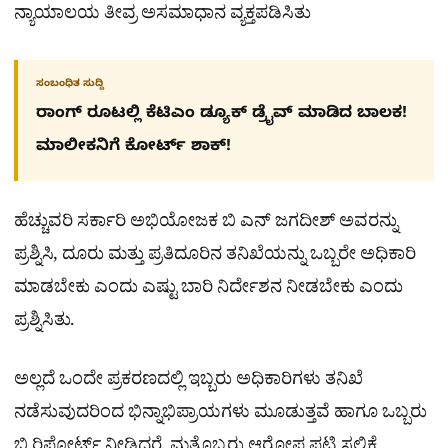
ನ್ಯಾಯಾಲಯ ತೀವ್ರ ಅಸಮಾಧಾನ ವ್ಯಕ್ತಪಡಿಸಿತು
ಸಂಬಂಧಿತ ಸುದ್ದಿ
ರಾಂಗ್​ ರೂಟಲ್ಲಿ ಕೆಟಿಎಂ ಡ್ಯೂಕ್ ಡ್ರೈವ್ ಮಾಡಿದ ಬಾಲಕ!
ಮಾಲೀಕನಿಗೆ ಕೋರ್ಟ್​ ಶಾಕ್!
ಹೆಚ್ಚುವರಿ ಸರ್ಕಾರಿ ಅಭಿಯೋಜಕ ಬಿ ಎನ್‌ ಜಗದೀಶ್‌ ಅವರನ್ನು
ಪ್ರಶ್ನಿಸಿ, ದೂರು ಮತ್ತು ಪ್ರತಿದೂರಿನ ತನಿಖೆಯನ್ನು ಒಬ್ಬರೇ ಅಧಿಕಾರಿ
ಮಾಡಬೇಕು ಎಂದು ಎಷ್ಟು ಬಾರಿ ನಿರ್ದೇಶನ ನೀಡಬೇಕು ಎಂದು
ಪ್ರಶ್ನಿಸಿತು.
ಅಲ್ಲದೆ ಒಂದೇ ಪ್ರಕರಣದಲ್ಲಿ ಇಬ್ಬರು ಅಧಿಕಾರಿಗಳು ತನಿಖೆ
ನಡೆಸುವುದರಿಂದ ಭಿನ್ನಾಭಿಪ್ರಾಯಗಳು ಮೂಡುತ್ತವೆ ಹಾಗೂ ಒಬ್ಬರು