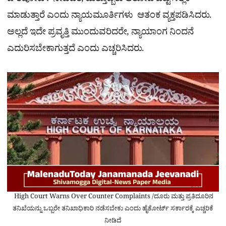
ಬಿ ರಿಪೋರ್ಟ್ ನೀಡಿದರೆ, ಮತ್ತೊಬ್ಬರು ಆರೋಪ ಪಟ್ಟಿ ಸಲ್ಲಿಕೆ
ಮಾಡುತ್ತಾರೆ ಎಂದು ನ್ಯಾಯಮೂರ್ತಿಗಳು ಆತಂಕ ವ್ಯಕ್ತಪಡಿಸಿದರು.
ಅಲ್ಲದೆ ಇದೇ ಪ್ರವೃತ್ತಿ ಮುಂದುವರಿದರೇ, ನ್ಯಾಯಾಂಗ ನಿಂದನೆ
ಎದುರಿಸಬೇಕಾಗುತ್ತದೆ ಎಂದು ಎಚ್ಚರಿಸಿದರು.
High Court Warns Over Counter Complaints /ದೂರು ಮತ್ತು ಪ್ರತಿದೂರಿನ
ತನಿಖೆಯನ್ನು ಒಬ್ಬರೇ ತನಿಖಾಧಿಕಾರಿ ನಡೆಸಬೇಕು ಎಂದು ಹೈಕೋರ್ಟ್ ಸರ್ಕಾರಕ್ಕೆ ಎಚ್ಚರಿಕೆ
ನೀಡಿದೆ