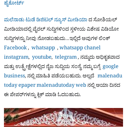
ಹೈಕೋರ್ಟ್
ಮಲೆನಾಡು ಟುಡೆ ಡಿಜಿಟಲ್ ನ್ಯೂಸ್ ಮೀಡಿಯಾ
ದ ಸೋಶಿಯಲ್​
ಮೀಡಿಯಾದಲ್ಲಿ ವೈರಲ್​ ಸುದ್ದಿಗಳಿಂದ ಸ್ತಳೀಯ ವಿಶೇಷ ವಿಡಿಯೋ
ಸುದ್ದಿಗಳನ್ನು ನೀವು ನೋಡಬಹುದು…ಇಲ್ಲಿದೆ ಅವುಗಳ ಲಿಂಕ್
Facebook
,
whatsapp
,
whatsapp chanel
instagram
,
youtube
,
telegram
, ನಮ್ಮದು ಅಧಿಕೃತವಾದ
ಮತ್ತು ಉತ್ಪ್ರೇಕ್ಷೆಗಳಲ್ಲಿದ ನೈಜ ಸುದ್ದಿಯ ಸಂಸ್ಥೆ. ನಮ್ಮ ಬಗ್ಗೆ
google
business
, ನಲ್ಲಿ ಮಾಹಿತಿ ಪಡೆಯಬಹುದು. ಅಲ್ಲದೆ
malenadu
today epaper
malenadutoday web
ನಲ್ಲಿ ಆಯಾ ದಿನದ
ಈ ಪೇಪರ್​ಗಳನ್ನು ಕ್ಲಿಕ್ ಮಾಡಿ ಓದಬಹುದು.