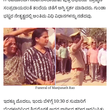
ಗೌರವದೊಂದಿಗೆ ನೆರವೇರಿಸಲಾಯಿತು. ಪುತ್ರ ಅಭಿಜಯ್ ಬ್ರಾಹ್ಮಣ
ಸಂಪ್ರದಾಯದಂತೆ ತಂದೆಯ ಚಿತೆಗೆ ಅಗ್ನಿ ಸ್ಪರ್ಶ ಮಾಡಿದರು. ಗುಂಡಾ
ಭಟ್ಟರ​ ನೇತೃತ್ವದಲ್ಲಿ ಅಂತಿಮ ವಿಧಿ ವಿಧಾನಗಳನ್ನು ನಡೆದವು.
Funeral of Manjunath Rao
ಇದಕ್ಕೂ ಮೊದಲು, ಇಂದು ಬೆಳಿಗ್ಗೆ 10:30 ರ ಸುಮಾರಿಗೆ