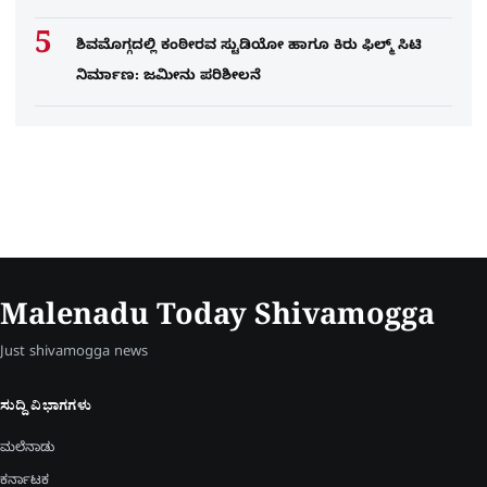
ಶಿವಮೊಗ್ಗದಲ್ಲಿ ಕಂಠೀರವ ಸ್ಟುಡಿಯೋ ಹಾಗೂ ಕಿರು ಫಿಲ್ಮ್ ಸಿಟಿ
ನಿರ್ಮಾಣ: ಜಮೀನು ಪರಿಶೀಲನೆ
Malenadu Today Shivamogga
Just shivamogga news
ಸುದ್ದಿ ವಿಭಾಗಗಳು
ಮಲೆನಾಡು
ಕರ್ನಾಟಕ