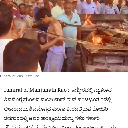
a
p
o
a
p
k
m
r
e
Funeral of Manjunath Rao
funeral of Manjunath Rao : ಕಾಶ್ಮೀರದಲ್ಲಿ ಮೃತರಾದ
ಶಿವಮೊಗ್ಗ ಮೂಲದ ಮಂಜುನಾಥ್​ ರಾವ್​ ಪಂಚಭೂತ ಗಳಲ್ಲಿ
ಲೀನರಾದರು. ಶಿವಮೊಗ್ಗದ ತುಂಗಾ ತೀರದಲ್ಲಿರುವ ರೋಟರಿ
ಚಿತಗಾರದಲ್ಲಿ ಅವರ ಅಂತ್ಯಕ್ರಿಯೆಯನ್ನು ಸಕಲ ಸರ್ಕಾರಿ