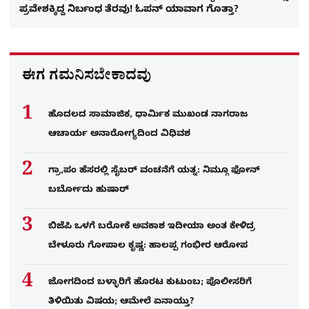
ಪ್ರವೇಶಕ್ಕಿದ್ದ ನಿರ್ಬಂಧ ತೆರವು! ಓಪನ್ ಯಾವಾಗ ಗೊತ್ತಾ?
ಈಗ ಗಮನಿಸಬೇಕಾದವು
ಹೊದಲದ ಸಾಮಾಜಿಕ, ಧಾರ್ಮಿಕ ಮುಖಂಡ ನಾಗರಾಜ
ಆಚಾರ್ಯ ಅನಾರೋಗ್ಯದಿಂದ ವಿಧಿವಶ
ಗ್ರಾ,ಪಂ ಹೆಸರಲ್ಲಿ ಸೈಬ‌ರ್ ವಂಚನೆಗೆ ಯತ್ನ: ನಿಮ್ಗೂ ಫೋನ್​
ಬರ್ಬೋದು ಹುಷಾರ್​​
ಬಿಜೆಪಿ ಒಳಗೆ ಬರೋಕೆ ಅವಕಾಶ ಇದೀಯಾ ಅಂತ ಕೇಳಿದ್ರ
ಬೇಳೂರು ಗೋಪಾಲ ಕೃಷ್ಣ: ಹಾಲಪ್ಪ ಗಂಭೀರ ಆರೋಪ
ಜೋಗದಿಂದ ಬಳ್ಳಾರಿಗೆ ಹೊರಟ ಕುಟುಂಬ; ಪೊಲೀಸರಿಗೆ
ತಿಳಿಯಿತು ವಿಷಯ; ಆಮೇಲೆ ಏನಾಯ್ತು?