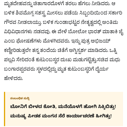
ಮೃತದೇಹವನ್ನು ಚಿತಾಗಾರದೊಳಗೆ ತರಲು ಹೆಗಲು ನೀಡಿದರು. ಆ
ಬಳಿಕ ಶಿವಮೊಗ್ಗ ಸಶಸ್ತ್ರ ಮೀಸಲು ಪಡೆಯ ಸಿಬ್ಬಂದಿಯಿಂದ ಸರ್ಕಾರಿ
ಗೌರವ ನೀಡಲಾಯ್ತು. ಬಳಿಕ ಗುಂಡಾಭಟ್ಟರ ನೇತೃತ್ವದಲ್ಲಿ ಅಂತಿಮ
ವಿಧಿವಿಧಾನಗಳು ನಡದವು. ಈ ವೇಳೆ ಬೋಲೋ ಭಾರತ್ ಮಾತಾಕಿ ಜೈ
ಎಂಬ ಘೋಷಣೆಗಳು ಮೊಳಗಿದವರು. ಇನ್ನು ಪುತ್ರ ಅಭಿಜಯ್​
ಕಣ್ಣೀರಿಡುತ್ತಲೇ ತನ್ನ ತಂದೆಯ ಚಿತೆಗೆ ಅಗ್ನಿಸ್ಪರ್ಶ ಮಾಡಿದರು. ಒತ್ನಿ
ಪಲ್ಲವಿ ಸೇರಿದಂತೆ ಕುಟುಂಬಸ್ಥರ ದುಃಖ ಮಡುಗಟ್ಟಿತ್ತು.ಸಚಿವ ಮಧು
ಬಂಗಾರಪ್ಪರವರು ಸ್ಥಳದಲ್ಲಿದ್ದು ಮೃತ ಕುಟುಂಬಸ್ಥರಿಗೆ ದೈರ್ಯ
ಹೇಳಿದರು.
ಸಂಬಂಧಿತ ಸುದ್ದಿ
ಬೋನಿಗೆ ಬೀಳದ ಕೋತಿ, ಮನೆಯೊಳಗೆ ಹೋಗಿ ಸಿಕ್ಕಿಬಿತ್ತು!
ಮನುಷ್ಯ ಪೀಡಕ ಮಂಗನ ಸೆರೆ ಕಾರ್ಯಾಚರಣೆ ಹೀಗಿತ್ತು!