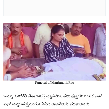
Funeral of Manjunath Rao
ಇನ್ನೂ ರೋಟರಿ ಚಿತಾಗಾರಕ್ಕೆ ಮೃತದೇಹ ತಲುಪುತ್ತಲೇ ಶಾಸಕ ಎಸ್​
ಎನ್ ಚನ್ನಬಸಪ್ಪ ಹಾಗೂ ವಿವಿಧ ರಾಜಕೀಯ ಮುಖಂಡರು