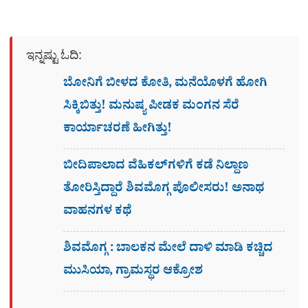
ಇನ್ನಷ್ಟು ಓದಿ:
ಬೋನಿಗೆ ಬೀಳದ ಕೋತಿ, ಮನೆಯೊಳಗೆ ಹೋಗಿ
ಸಿಕ್ಕಿಬಿತ್ತು! ಮನುಷ್ಯ ಪೀಡಕ ಮಂಗನ ಸೆರೆ
ಕಾರ್ಯಾಚರಣೆ ಹೀಗಿತ್ತು!
ಬೀದಿಪಾಲಾದ ವೆಹಿಕಲ್​ಗಳಿಗೆ ಕಡೆ ನಿಲ್ದಾಣ
ತೋರಿಸ್ತಿದ್ದಾರೆ ಶಿವಮೊಗ್ಗ ಪೊಲೀಸರು! ಅನಾಥ
ವಾಹನಗಳ ಕಥೆ
ಶಿವಮೊಗ್ಗ : ಬಾಲಕನ ಮೇಲೆ ದಾಳಿ ಮಾಡಿ ಕಚ್ಚಿದ
ಮುಸಿಯಾ, ಗ್ರಾಮಸ್ಥರ ಆಕ್ರೋಶ