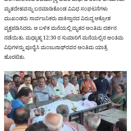
ಬೆಂಗಳೂರಿನಿಂದ ಶಿವಮೊಗ್ಗಕ್ಕೆ ಅವರ ಪಾರ್ಥಿವ ಶರೀರ ಆಗಮಿಸಿತು.
ಮೃತದೇಹವನ್ನು ಬರಮಾಡಿಕೊಂಡ ವಿವಿಧ ಸಂಘಟನೆಗಳು
ಮುಖಂಡರು ಸಾರ್ವಜನಿಕರು ಪಾಕಿಸ್ತಾನದ ವಿರುದ್ದ ಆಕ್ರೋಶ
ವ್ಯಕ್ತಪಡಿಸಿದರು. ಆ ಬಳಿಕ ಮನೆಯಲ್ಲಿ ಮೃತರ ಅಂತಿಮ ದರ್ಶನ
ನಡೆಯಿತು. ಮಧ್ಯಾಹ್ನ 12:30 ರ ಸುಮಾರಿಗೆ ಮನೆಯಲ್ಲಿನ ಅಂತಿಮ
ವಿಧಿಗಳನ್ನು ಪೂರೈಸಿ ಮಂಜುನಾಥ್​ರವರ ಅಂತಿಮ ಯಾತ್ರೆ
ಹೊರಟಿತು.