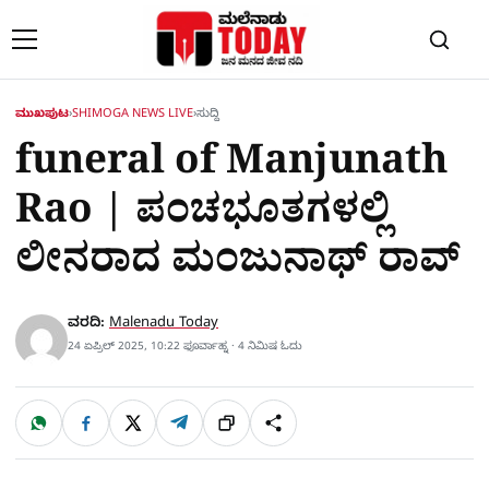
Skip to content
ಮುಖಪುಟ
›
SHIMOGA NEWS LIVE
›
ಸುದ್ದಿ
funeral of Manjunath
Rao | ಪಂಚಭೂತಗಳಲ್ಲಿ
ಲೀನರಾದ ಮಂಜುನಾಥ್​ ರಾವ್​
ವರದಿ:
Malenadu Today
24 ಏಪ್ರಿಲ್ 2025, 10:22 ಫೂರ್ವಾಹ್ನ · 4 ನಿಮಿಷ ಓದು
W
F
X
T
ಹಂಚಿಕೊಳ್ಳಿ
ಲಿಂ
S
h
a
e
a
c
l
t
e
e
ಕ್
h
s
b
g
A
o
r