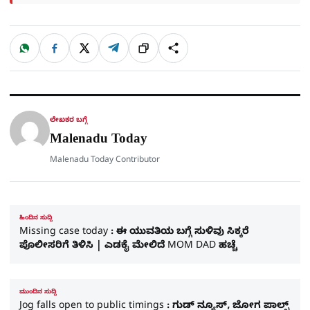
W
F
X
T
ಹಂಚಿಕೊಳ್ಳಿ
ಲಿಂ
S
h
a
e
a
c
l
t
e
e
ಕ್
h
s
b
g
A
o
r
a
p
o
a
p
k
m
r
ಲೇಖಕರ ಬಗ್ಗೆ
e
Malenadu Today
Malenadu Today Contributor
ಹಿಂದಿನ ಸುದ್ದಿ
Missing case today : ಈ ಯುವತಿಯ ಬಗ್ಗೆ ಸುಳಿವು ಸಿಕ್ಕರೆ
ಪೊಲೀಸರಿಗೆ ತಿಳಿಸಿ | ಎಡಕೈ ಮೇಲಿದೆ MOM DAD ಹಚ್ಚೆ
ಮುಂದಿನ ಸುದ್ದಿ
Jog falls open to public timings : ಗುಡ್​ ನ್ಯೂಸ್​, ಜೋಗ ಪಾಲ್ಸ್