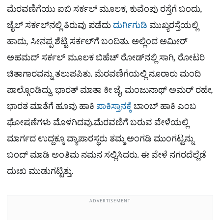
ಮೆರವಣಿಗೆಯು ಐಬಿ ಸರ್ಕಲ್​ ಮೂಲಕ, ಕುವೆಂಪು ರಸ್ತೆಗೆ ಬಂದು,
ಜೈಲ್​ ಸರ್ಕಲ್​ನಲ್ಲಿ ತಿರುವು ಪಡೆದು
ದುರ್ಗಿಗುಡಿ
ಮುಖ್ಯರಸ್ತೆಯಲ್ಲಿ
ಹಾದು, ಸೀನಪ್ಪ ಶೆಟ್ಟಿ ಸರ್ಕಲ್​ಗೆ ಬಂದಿತು. ಅಲ್ಲಿಂದ ಅಮೀರ್​
ಅಹಮದ್​ ಸರ್ಕಲ್​ ಮೂಲಕ ಬಿಹೆಚ್​ ರೋಡ್​ನಲ್ಲಿ ಸಾಗಿ, ರೋಟರಿ
ಚಿತಾಗಾರವನ್ನು ತಲುಪಪಿತು. ಮೆರವಣಿಗೆಯಲ್ಲಿ ನೂರಾರು ಮಂದಿ
ಪಾಲ್ಗೊಂಡಿದ್ದು, ಭಾರತ್​ ಮಾತಾ ಕೀ ಜೈ, ಮಂಜುನಾಥ್ ಅಮರ್​ ರಹೇ,
ಭಾರತ ಮಾತೆಗೆ ಹೂವು ಹಾಕಿ
ಪಾಕಿಸ್ತಾನಕ್ಕೆ
ಬಾಂಬ್​ ಹಾಕಿ ಎಂಬ
ಘೋಷಣೆಗಳು ಮೊಳಗಿದವು.ಮೆರವಣಿಗೆ ಬರುವ ವೇಳೆಯಲ್ಲಿ
ಮಾರ್ಗದ ಉದ್ದಕ್ಕೂ ವ್ಯಾಪಾರಸ್ಥರು ತಮ್ಮ ಅಂಗಡಿ ಮುಂಗಟ್ಟನ್ನು
ಬಂದ್​ ಮಾಡಿ ಅಂತಿಮ ನಮನ ಸಲ್ಲಿಸಿದರು. ಈ ವೇಳೆ ನಗರದೆಲ್ಲೆಡೆ
ದುಃಖ ಮುಡುಗಟ್ಟಿತ್ತು.
ADVERTISEMENT