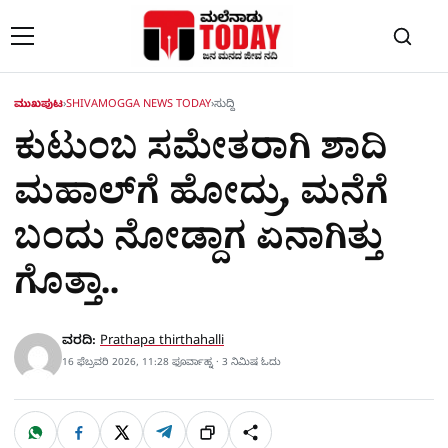
Skip to content
ಮುಖಪುಟ
›
SHIVAMOGGA NEWS TODAY
›
ಸುದ್ದಿ
ಕುಟುಂಬ ಸಮೇತರಾಗಿ ಶಾದಿ
ಮಹಾಲ್​ಗೆ ಹೋದ್ರು, ಮನೆಗೆ​​
ಬಂದು ನೋಡ್ದಾಗ ಏನಾಗಿತ್ತು
ಗೊತ್ತಾ..
ವರದಿ:
Prathapa thirthahalli
16 ಫೆಬ್ರವರಿ 2026, 11:28 ಫೂರ್ವಾಹ್ನ · 3 ನಿಮಿಷ ಓದು
W
F
X
T
ಹಂಚಿಕೊಳ್ಳಿ
ಲಿಂ
S
h
a
e