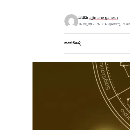
ವರದಿ:
ajjimane ganesh
16 ಫೆಬ್ರವರಿ 2026, 7:37 ಫೂರ್ವಾಹ್ನ · 9 ನ
ಹಂಚಿಕೊಳ್ಳಿ