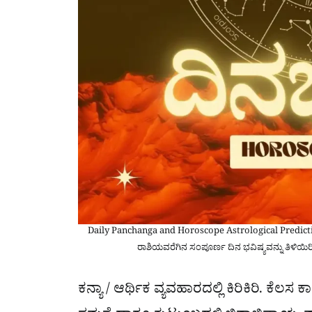
Daily Panchanga and Horoscope Astrological Predi
ರಾಶಿಯವರೆಗಿನ ಸಂಪೂರ್ಣ ದಿನ ಭವಿಷ್ಯವನ್ನು ತಿಳಿಯಿರಿ
ಕನ್ಯಾ / ಆರ್ಥಿಕ ವ್ಯವಹಾರದಲ್ಲಿ ಕಿರಿಕಿರಿ. ಕೆಲ