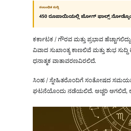
ಸಂಬಂಧಿತ ಸುದ್ದಿ
450 ರೂಪಾಯಿಯಲ್ಲಿ ಜೋಗ್​ ಫಾಲ್ಸ್​ ನೋಡ್ಕೊ
ಕರ್ಕಾಟಕ / ಗೌರವ ಮತ್ತು ಪ್ರಭಾವ ಹೆಚ್ಚಾಗಲಿದ್ದ
ವಿವಾದ ಸುಖಾಂತ್ಯ ಕಾಣಲಿವೆ ಮತ್ತು ಶುಭ ಸುದ್ದಿ 
ಧನಾತ್ಮಕ ವಾತಾವರಣವಿರಲಿದೆ.
ಸಿಂಹ / ಸ್ನೇಹಿತರೊಂದಿಗೆ ಸಂತೋಷದ ಸಮಯವನ್
ಘಟನೆಯೊಂದು ನಡೆಯಲಿದೆ. ಅಚ್ಚರಿ ಆಗಲಿದೆ, ಉ