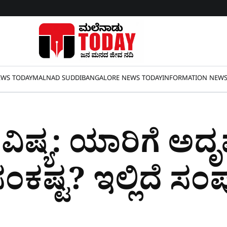
WS TODAY
MALNAD SUDDI
BANGALORE NEWS TODAY
INFORMATION NEW
ಿಷ್ಯ: ಯಾರಿಗೆ ಅದೃಷ
ಂಕಷ್ಟ? ಇಲ್ಲಿದೆ ಸಂ