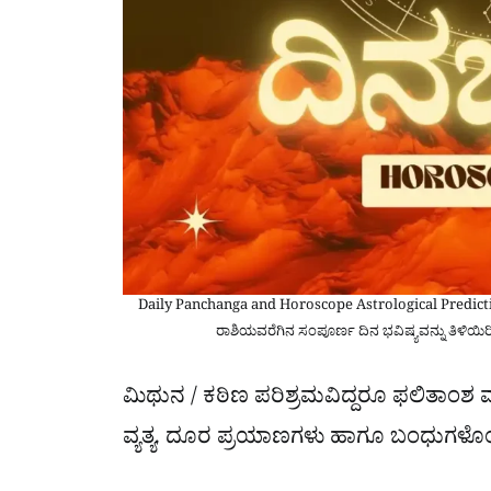
Daily Panchanga and Horoscope Astrological Predi
ರಾಶಿಯವರೆಗಿನ ಸಂಪೂರ್ಣ ದಿನ ಭವಿಷ್ಯವನ್ನು ತಿಳಿಯಿರಿ
ಮಿಥುನ / ಕಠಿಣ ಪರಿಶ್ರಮವಿದ್ದರೂ ಫಲಿತಾಂಶ ಮರ
ವ್ಯತ್ಯ. ದೂರ ಪ್ರಯಾಣಗಳು ಹಾಗೂ ಬಂಧುಗಳೊಂದ