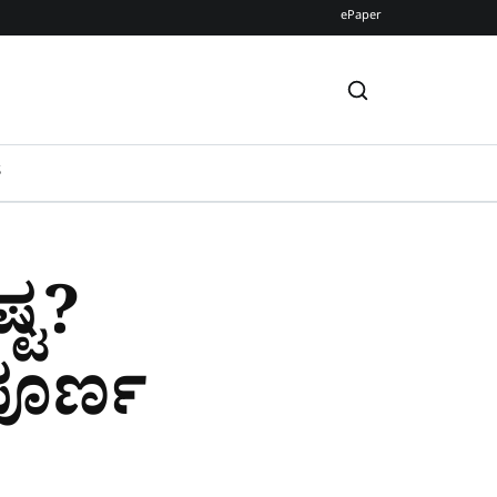
ePaper
S
್ಟ?
ಪೂರ್ಣ