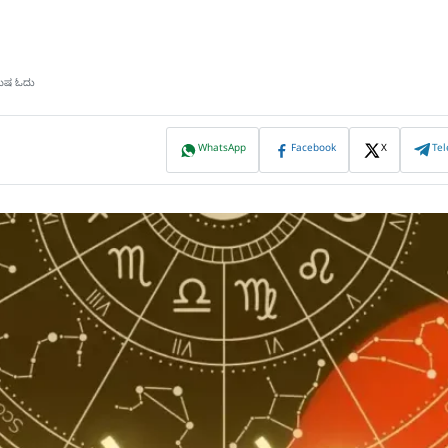
ಿಮಿಷ ಓದು
WhatsApp
Facebook
X
Te