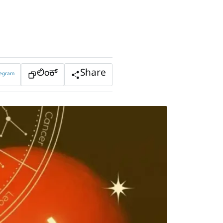
ಲಿಂಕ್
Share
legram