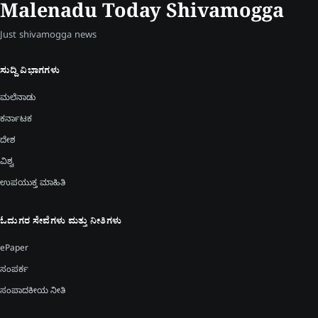
Malenadu Today Shivamogga
Just shivamogga news
ಸುದ್ದಿ ವಿಭಾಗಗಳು
ಮಲೆನಾಡು
ಕರ್ನಾಟಕ
ದೇಶ
ವಿಶ್ವ
ಉಪಯುಕ್ತ ಮಾಹಿತಿ
ಓದುಗರ ಸೇವೆಗಳು ಮತ್ತು ನೀತಿಗಳು
ePaper
ಸಂಪರ್ಕ
ಸಂಪಾದಕೀಯ ನೀತಿ