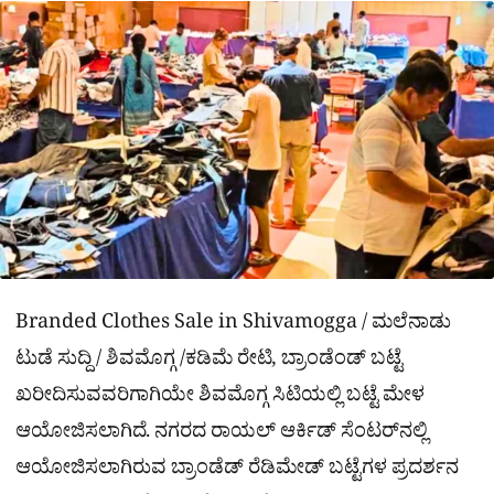
a
p
o
a
p
k
m
r
e
Branded Clothes Sale in Shivamogga / ಮಲೆನಾಡು
ಟುಡೆ ಸುದ್ದಿ / ಶಿವಮೊಗ್ಗ /ಕಡಿಮೆ ರೇಟಿ, ಬ್ರಾಂಡೆಂಡ್ ಬಟ್ಟೆ
ಖರೀದಿಸುವವರಿಗಾಗಿಯೇ ಶಿವಮೊಗ್ಗ ಸಿಟಿಯಲ್ಲಿ ಬಟ್ಟೆ ಮೇಳ
ಆಯೋಜಿಸಲಾಗಿದೆ. ನಗರದ ರಾಯಲ್ ಆರ್ಕಿಡ್ ಸೆಂಟರ್‌ನಲ್ಲಿ
ಆಯೋಜಿಸಲಾಗಿರುವ ಬ್ರಾಂಡೆಡ್ ರೆಡಿಮೇಡ್ ಬಟ್ಟೆಗಳ ಪ್ರದರ್ಶನ