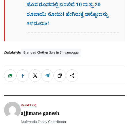
ಹೊಸ ರೂಪದಲ್ಲಿ ಬರಲಿದೆ 10 ಮತ್ತು 20
ರೂಪಾಯಿ ನೋಟು! ಹೇಗಿರುತ್ತೆ ಅನ್ನೋದನ್ನು
ತಿಳಿದುಬಿಡಿ!
ವಿಷಯಗಳು:
Branded Clothes Sale in Shivamogga
W
F
X
T
ಹಂಚಿಕೊಳ್ಳಿ
ಲಿಂ
S
h
a
e
a
c
l
t
e
e
ಕ್
h
s
b
g
A
o
r
a
p
o
a
p
k
m
r
ಲೇಖಕರ ಬಗ್ಗೆ
e
ajjimane ganesh
Malenadu Today Contributor