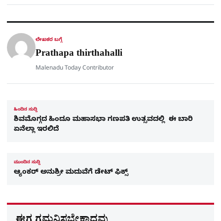
a
c
l
t
e
e
ಕ್
h
s
b
g
A
o
r
a
p
o
a
p
k
m
r
ಲೇಖಕರ ಬಗ್ಗೆ
e
Prathapa thirthahalli
Malenadu Today Contributor
ಹಿಂದಿನ ಸುದ್ದಿ
ಶಿವಮೊಗ್ಗದ ಹಿಂದೂ ಮಹಾಸಭಾ ಗಣಪತಿ ಉತ್ಸವದಲ್ಲಿ ಈ ಬಾರಿ
ಏನೆಲ್ಲಾ ಇರಲಿದೆ
ಮುಂದಿನ ಸುದ್ದಿ
ಆ್ಯಂಕರ್​ ಅನುಶ್ರೀ ಮದುವೆಗೆ ಡೇಟ್​ ಫಿಕ್ಸ್​
ಈಗ ಗಮನಿಸಬೇಕಾದವು