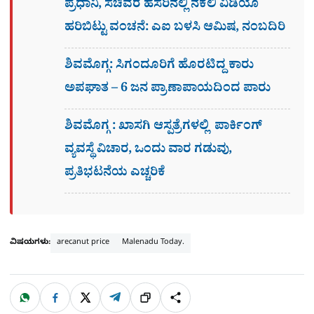
ಪ್ರಧಾನಿ, ಸಚಿವರ ಹೆಸರಿನಲ್ಲಿ ನಕಲಿ ವಿಡಿಯೊ
ಹರಿಬಿಟ್ಟು ವಂಚನೆ: ಎಐ ಬಳಸಿ ಆಮಿಷ, ನಂಬದಿರಿ
ಶಿವಮೊಗ್ಗ: ಸಿಗಂದೂರಿಗೆ ಹೊರಟಿದ್ದ ಕಾರು
ಅಪಘಾತ – 6 ಜನ ಪ್ರಾಣಾಪಾಯದಿಂದ ಪಾರು
ಶಿವಮೊಗ್ಗ : ಖಾಸಗಿ ಆಸ್ಪತ್ರೆಗಳಲ್ಲಿ ಪಾರ್ಕಿಂಗ್​
ವ್ಯವಸ್ಥೆ ವಿಚಾರ, ಒಂದು ವಾರ ಗಡುವು,
ಪ್ರತಿಭಟನೆಯ ಎಚ್ಚರಿಕೆ
ವಿಷಯಗಳು:
arecanut price
Malenadu Today.
W
F
X
T
ಹಂಚಿಕೊಳ್ಳಿ
ಲಿಂ
S
h
a
e