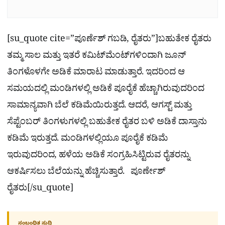
[su_quote cite=”ಪೂರ್ಣೆಶ್​ ಗಬಡಿ, ರೈತರು”]ಬಹುತೇಕ ರೈತರು
ತಮ್ಮ ಸಾಲ ಮತ್ತು ಇತರೆ ಕಮಿಟ್‌ಮೆಂಟ್‌ಗಳಿಂದಾಗಿ ಜೂನ್
ತಿಂಗಳೊಳಗೇ ಅಡಿಕೆ ಮಾರಾಟ ಮಾಡುತ್ತಾರೆ. ಇದರಿಂದ ಆ
ಸಮಯದಲ್ಲಿ ಮಂಡಿಗಳಲ್ಲಿ ಅಡಿಕೆ ಪೂರೈಕೆ ಹೆಚ್ಚಾಗಿರುವುದರಿಂದ
ಸಾಮಾನ್ಯವಾಗಿ ಬೆಲೆ ಕಡಿಮೆಯಿರುತ್ತದೆ. ಆದರೆ, ಆಗಸ್ಟ್ ಮತ್ತು
ಸೆಪ್ಟೆಂಬರ್ ತಿಂಗಳುಗಳಲ್ಲಿ ಬಹುತೇಕ ರೈತರ ಬಳಿ ಅಡಿಕೆ ದಾಸ್ತಾನು
ಕಡಿಮೆ ಇರುತ್ತದೆ. ಮಂಡಿಗಳಲ್ಲಿಯೂ ಪೂರೈಕೆ ಕಡಿಮೆ
ಇರುವುದರಿಂದ, ಹಳೆಯ ಅಡಿಕೆ ಸಂಗ್ರಹಿಸಿಟ್ಟಿರುವ ರೈತರನ್ನು
ಆಕರ್ಷಿಸಲು ಬೆಲೆಯನ್ನು ಹೆಚ್ಚಿಸುತ್ತಾರೆ. ಪೂರ್ಣೇಶ್​
ರೈತರು[/su_quote]
ಸಂಬಂಧಿತ ಸುದ್ದಿ