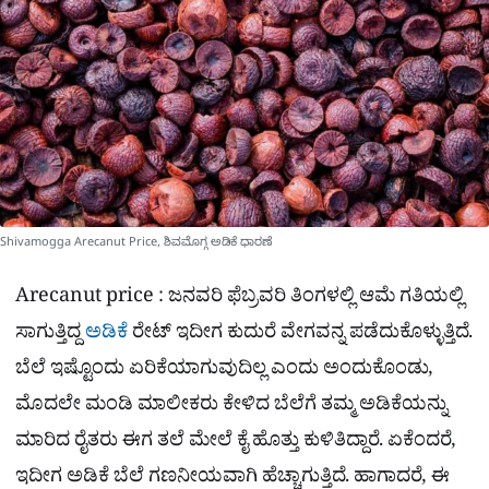
e
Shivamogga Arecanut Price, ಶಿವಮೊಗ್ಗ ಅಡಿಕೆ ಧಾರಣೆ
Arecanut price : ಜನವರಿ ಫೆಬ್ರವರಿ ತಿಂಗಳಲ್ಲಿ ಆಮೆ ಗತಿಯಲ್ಲಿ
ಸಾಗುತ್ತಿದ್ದ
ಅಡಿಕೆ
ರೇಟ್​ ಇದೀಗ ಕುದುರೆ ವೇಗವನ್ನ ಪಡೆದುಕೊಳ್ಳುತ್ತಿದೆ.
ಬೆಲೆ ಇಷ್ಟೊಂದು ಏರಿಕೆಯಾಗುವುದಿಲ್ಲ ಎಂದು ಅಂದುಕೊಂಡು,
ಮೊದಲೇ ಮಂಡಿ ಮಾಲೀಕರು ಕೇಳಿದ ಬೆಲೆಗೆ ತಮ್ಮ ಅಡಿಕೆಯನ್ನು
ಮಾರಿದ ರೈತರು ಈಗ ತಲೆ ಮೇಲೆ ಕೈ ಹೊತ್ತು ಕುಳಿತಿದ್ದಾರೆ. ಏಕೆಂದರೆ,
ಇದೀಗ ಅಡಿಕೆ ಬೆಲೆ ಗಣನೀಯವಾಗಿ ಹೆಚ್ಚಾಗುತ್ತಿದೆ. ಹಾಗಾದರೆ, ಈ