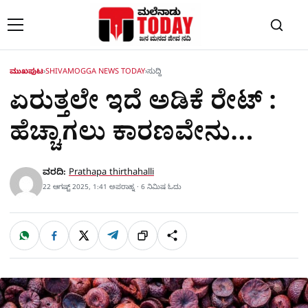
Skip to content
ಮುಖಪುಟ
›
SHIVAMOGGA NEWS TODAY
›
ಸುದ್ದಿ
ಏರುತ್ತಲೇ ಇದೆ ಅಡಿಕೆ ರೇಟ್​ :
ಹೆಚ್ಚಾಗಲು ಕಾರಣವೇನು…
ವರದಿ:
Prathapa thirthahalli
22 ಆಗಷ್ಟ್ 2025, 1:41 ಅಪರಾಹ್ನ · 6 ನಿಮಿಷ ಓದು
W
F
X
T
ಹಂಚಿಕೊಳ್ಳಿ
ಲಿಂ
S
h
a
e
a
c
l
t
e
e
ಕ್
h
s
b
g
A
o
r
a
p
o
a
p
k
m
r