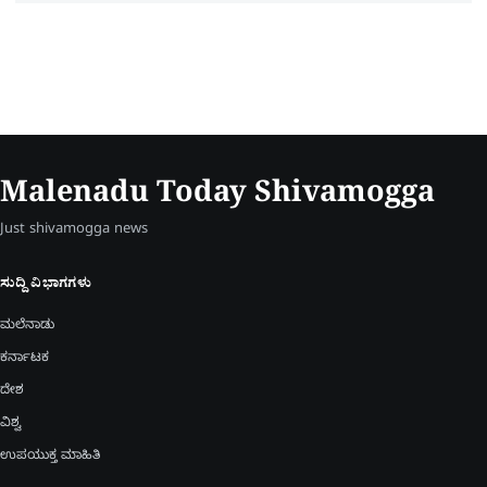
Malenadu Today Shivamogga
Just shivamogga news
ಸುದ್ದಿ ವಿಭಾಗಗಳು
ಮಲೆನಾಡು
ಕರ್ನಾಟಕ
ದೇಶ
ವಿಶ್ವ
ಉಪಯುಕ್ತ ಮಾಹಿತಿ