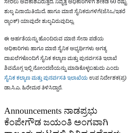
ಸೇರಲು ಅವಕಾಶವಿರುತ್ತದೆ. ನಿವೃತ್ತ ಅಧಿಕಾರಿಗಳಿಗೆ ಶೇಕಡ 60 ರಷ್ಟು
ಶುಲ್ಕ ವಿನಾಯಿತಿಯಿದೆ. ಹಾಗೂ ಮಾಜಿ ಸೈನಿಕರುಗಳಿಗೆ(ಜೆಸಿಒ/ಇತರೆ
ರ‍್ಯಾಂಕ್) ಯಾವುದೇ ಶುಲ್ಕವಿರುವುದಿಲ್ಲ.
ಈ ಅರ್ಹತೆಯನ್ನು ಹೊಂದಿರುವ ಮಾಜಿ ಸೇನಾ ಪಡೆಯ
ಅಧಿಕಾರಿಗಳು ಹಾಗೂ ಮಾಜಿ ಸೈನಿಕ ಅಭ್ಯರ್ಥಿಗಳು ಅಗತ್ಯ
ದಾಖಲೆಗಳೊಂದಿಗೆ ಸೈನಿಕ ಕಲ್ಯಾಣ ಮತ್ತು ಪುನರ್ವಸತಿ ಇಲಾಖೆ
ಶಿವಮೊಗ್ಗ ಇಲ್ಲಿ ನೋಂದಣಿಯನ್ನು ಮಾಡಿಕೊಳ್ಳಬಹುದು ಎಂದು
ಸೈನಿಕ ಕಲ್ಯಾಣ ಮತ್ತು ಪುನರ್ವಸತಿ ಇಲಾಖೆಯ
ಉಪ ನಿರ್ದೇಶಕ(ಪ್ರ)
ಡಾ.ಸಿ.ಎ. ಹಿರೇಮಠ ತಿಳಿಸಿದ್ದಾರೆ.
Announcements ನಾಡಪ್ರಭು
ಕೆಂಪೇಗೌಡ ಜಯಂತಿ ಅಂಗವಾಗಿ