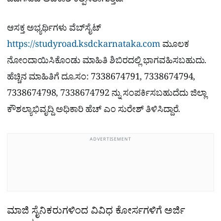
ಒದಗಿಸುವ ಅವಕಾಶ ಕಲ್ಪಿಸಲಾಗುತ್ತಿದೆ.
ಆಸಕ್ತ ಅಭ್ಯರ್ಥಿಗಳು ವೆಬ್‌ಸೈಟ್
https://studyroad.ksdckarnataka.com
ಮೂಲಕ
ನೋಂದಾಯಿಸಿಕೊಂಡು ಮಾಹಿತಿ ಶಿಬಿರದಲ್ಲಿ ಭಾಗವಹಿಸಬಹುದು.
ಹೆಚ್ಚಿನ ಮಾಹಿತಿಗೆ ದೂ.ಸಂ: 7338674791, 7338674794,
7338674798, 7338674792 ನ್ನು ಸಂಪರ್ಕಿಸಬಹುದೆದು ಜಿಲ್ಲಾ
ಕೌಶಲ್ಯಾಭಿವೃದ್ದಿ ಅಧಿಕಾರಿ ಹೆಚ್ ಎಂ ಸುರೇಶ್ ತಿಳಿಸಿದ್ದಾರೆ.
ADVERTISEMENT
ಮಾಜಿ ಸೈನಿಕರುಗಳಿಂದ ವಿವಿಧ ಕೋರ್ಸಗಳಿಗೆ ಅರ್ಜಿ