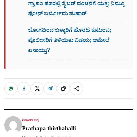
ಗ್ರಾ,ಪಂ ಹೆಸರಲ್ಲಿ ಸೈಬ‌ರ್ ವಂಚನೆಗೆ ಯತ್ನ: ನಿಮ್ಗೂ
ಫೋನ್​ ಬರ್ಬೋದು ಹುಷಾರ್​​
ಜೋಗದಿಂದ ಬಳ್ಳಾರಿಗೆ ಹೊರಟ ಕುಟುಂಬ;
ಪೊಲೀಸರಿಗೆ ತಿಳಿಯಿತು ವಿಷಯ; ಆಮೇಲೆ
ಏನಾಯ್ತು?
W
F
X
T
ಹಂಚಿಕೊಳ್ಳಿ
ಲಿಂ
S
h
a
e
a
c
l
t
e
e
ಕ್
h
s
b
g
A
o
r
a
p
o
a
p
k
m
r
ಲೇಖಕರ ಬಗ್ಗೆ
e
Prathapa thirthahalli