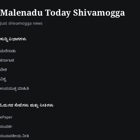
Malenadu Today Shivamogga
Just shivamogga news
ಸುದ್ದಿ ವಿಭಾಗಗಳು
ಮಲೆನಾಡು
ಕರ್ನಾಟಕ
ದೇಶ
ವಿಶ್ವ
ಉಪಯುಕ್ತ ಮಾಹಿತಿ
ಓದುಗರ ಸೇವೆಗಳು ಮತ್ತು ನೀತಿಗಳು
ePaper
ಸಂಪರ್ಕ
ಸಂಪಾದಕೀಯ ನೀತಿ