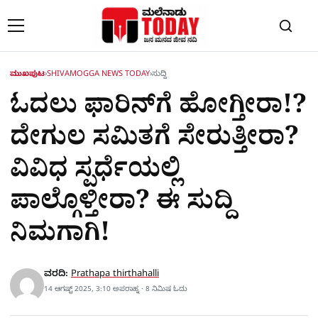
Skip to content
ಮುಖಪುಟ
›
SHIVAMOGGA NEWS TODAY
›
ಸುದ್ದಿ
ಓದಲು ಫಾರಿನ್​ಗೆ ಹೋಗ್ತೀರಾ!?
ದೇಗುಲ ಸಮಿತಗೆ ಸೇರುತ್ತೀರಾ?
ವಿವಿಧ ಸ್ಪರ್ಧೆಯಲ್ಲಿ
ಪಾಲ್ಗೊಳ್ತೀರಾ? ಈ ಸುದ್ದಿ
ನಿಮಗಾಗಿ!
ವರದಿ:
Prathapa thirthahalli
14 ಆಗಷ್ಟ್ 2025, 3:10 ಅಪರಾಹ್ನ · 8 ನಿಮಿಷ ಓದು