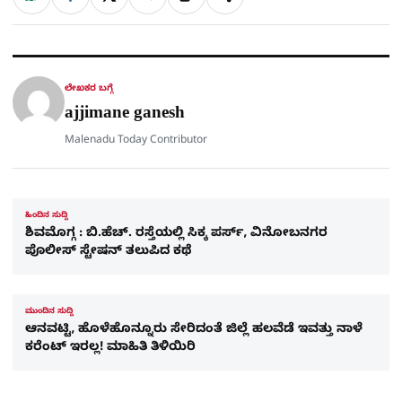
ಹಂಚಿಕೊಳ್ಳಿ
ಲಿಂ
S
h
a
e
a
c
l
t
e
e
ಕ್
h
s
b
g
A
o
r
a
p
o
a
p
k
m
r
ಲೇಖಕರ ಬಗ್ಗೆ
e
ajjimane ganesh
Malenadu Today Contributor
ಹಿಂದಿನ ಸುದ್ದಿ
ಶಿವಮೊಗ್ಗ : ಬಿ.ಹೆಚ್​. ರಸ್ತೆಯಲ್ಲಿ ಸಿಕ್ಕ ಪರ್ಸ್​, ವಿನೋಬನಗರ
ಪೊಲೀಸ್ ಸ್ಟೇಷನ್​ ತಲುಪಿದ ಕಥೆ
ಮುಂದಿನ ಸುದ್ದಿ
ಆನವಟ್ಟಿ, ಹೊಳೆಹೊನ್ನೂರು ಸೇರಿದಂತೆ ಜಿಲ್ಲೆ ಹಲವೆಡೆ ಇವತ್ತು ನಾಳೆ
ಕರೆಂಟ್ ಇರಲ್ಲ! ಮಾಹಿತಿ ತಿಳಿಯಿರಿ