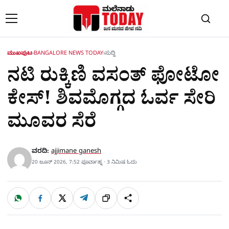
Skip to content
ಮುಖಪುಟ
›
BANGALORE NEWS TODAY
›
ಸುದ್ದಿ
ನಟಿ ರುಕ್ಕಿಣಿ ವಸಂತ್ ಫೋಟೋ
ಕೇಸ್​! ಶಿವಮೊಗ್ಗದ ಓರ್ವ ಸೇರಿ
ಮೂವರ ಸೆರೆ
ವರದಿ:
ajjimane ganesh
20 ಜೂನ್ 2026, 7:52 ಫೂರ್ವಾಹ್ನ · 3 ನಿಮಿಷ ಓದು
W
F
X
T
ಹಂಚಿಕೊಳ್ಳಿ
ಲಿಂ
S
h
a
e
a
c
l
t
e
e
ಕ್
h
s
b
g
A
o
r