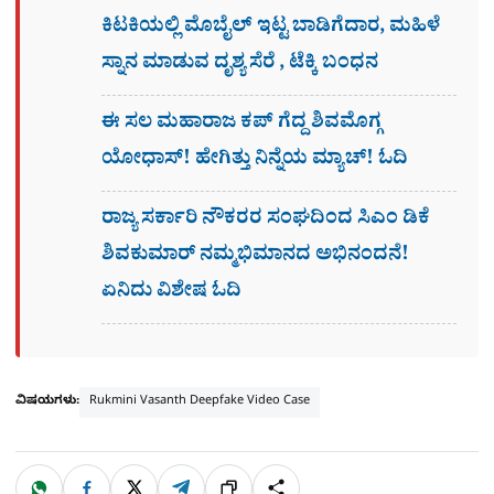
ಕಿಟಕಿಯಲ್ಲಿ ಮೊಬೈಲ್ ಇಟ್ಟ ಬಾಡಿಗೆದಾರ, ಮಹಿಳೆ
ಸ್ನಾನ ಮಾಡುವ ದೃಶ್ಯ ಸೆರೆ , ಟೆಕ್ಕಿ ಬಂಧನ
ಈ ಸಲ ಮಹಾರಾಜ ಕಪ್​ ಗೆದ್ದ ಶಿವಮೊಗ್ಗ
ಯೋಧಾಸ್​! ಹೇಗಿತ್ತು ನಿನ್ನೆಯ ಮ್ಯಾಚ್! ಓದಿ
ರಾಜ್ಯ ಸರ್ಕಾರಿ ನೌಕರರ ಸಂಘದಿಂದ ಸಿಎಂ ಡಿಕೆ
ಶಿವಕುಮಾರ್​ ನಮ್ಮಭಿಮಾನದ ಅಭಿನಂದನೆ!
ಏನಿದು ವಿಶೇಷ ಓದಿ
ವಿಷಯಗಳು:
Rukmini Vasanth Deepfake Video Case
W
F
X
T