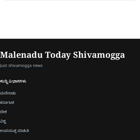
Malenadu Today Shivamogga
Just shivamogga news
ಸುದ್ದಿ ವಿಭಾಗಗಳು
ಮಲೆನಾಡು
ಕರ್ನಾಟಕ
ದೇಶ
ವಿಶ್ವ
ಉಪಯುಕ್ತ ಮಾಹಿತಿ