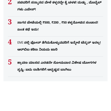
ಸಚಿವರಿಗೆ ಸನ್ಮಾನದ ವೇಳೆ ಕಳ್ಳರದ್ದೇ ಕೈ ಚಳಕ! ದುಡ್ಡು , ಮೊಬೈಲ್​
ಗಳು ಎಪೇಸ್!
ಸಾಗರ ಪೇಟೆಯಲ್ಲಿ ₹500, ₹200 , ₹50 ಕಳ್ಳನೋಟಿನ ಸಂಚಾರ!
ಏಂತ ಕಥೆ ಇದು!
EMI ನಲ್ಲಿ ಫೋನ್​ ತೆಗೆದುಕೊಳ್ಳುವವರಿಗೆ ಇನ್ಮೇಲೆ ಟೆನ್ಶನ್​ ಇರಲ್ಲ!
ಆರ್‌ಬಿಐ ಕಠಿಣ ನಿಯಮ ಜಾರಿ
ಶ್ರಾವಣ ಮಾಸದ ಎರಡನೇ ಸೋಮವಾರ ವಿಶೇಷ ಯೋಗಗಳ
ಸೃಷ್ಟಿ: ಐದು ರಾಶಿಗಳಿಗೆ ಅದೃಷ್ಟದ ಬಾಗಿಲು