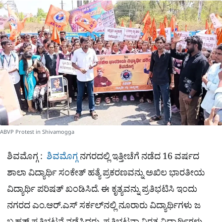
a
p
o
a
p
k
m
r
e
ABVP Protest in Shivamogga
ಶಿವಮೊಗ್ಗ :
ಶಿವಮೊಗ್ಗ
ನಗರದಲ್ಲಿ ಇತ್ತೀಚೆಗೆ ನಡೆದ 16 ವರ್ಷದ
ಶಾಲಾ ವಿದ್ಯಾರ್ಥಿ ಸಂಕೇತ್ ಹತ್ಯೆ ಪ್ರಕರಣವನ್ನು ಅಖಿಲ ಭಾರತೀಯ
ವಿದ್ಯಾರ್ಥಿ ಪರಿಷತ್ ಖಂಡಿಸಿದೆ. ಈ ಕೃತ್ಯವನ್ನು ಪ್ರತಿಭಟಿಸಿ ಇಂದು
ನಗರದ ಎಂ.ಆರ್.ಎಸ್ ಸರ್ಕಲ್‌ನಲ್ಲಿ ನೂರಾರು ವಿದ್ಯಾರ್ಥಿಗಳು ಜ