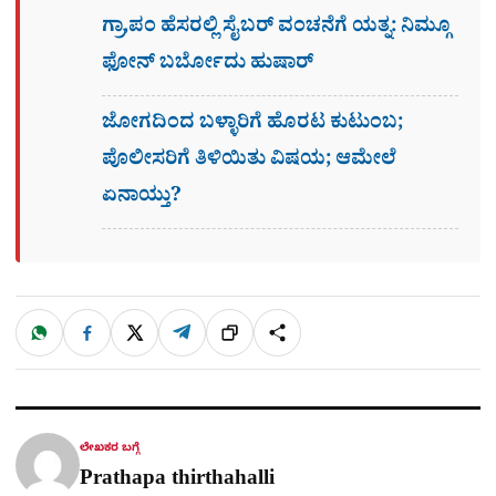
ಗ್ರಾ,ಪಂ ಹೆಸರಲ್ಲಿ ಸೈಬ‌ರ್ ವಂಚನೆಗೆ ಯತ್ನ: ನಿಮ್ಗೂ
ಫೋನ್​ ಬರ್ಬೋದು ಹುಷಾರ್​​
ಜೋಗದಿಂದ ಬಳ್ಳಾರಿಗೆ ಹೊರಟ ಕುಟುಂಬ;
ಪೊಲೀಸರಿಗೆ ತಿಳಿಯಿತು ವಿಷಯ; ಆಮೇಲೆ
ಏನಾಯ್ತು?
W
F
X
T
ಹಂಚಿಕೊಳ್ಳಿ
ಲಿಂ
S
h
a
e
a
c
l
t
e
e
ಕ್
h
s
b
g
A
o
r
a
p
o
a
p
k
m
r
ಲೇಖಕರ ಬಗ್ಗೆ
e
Prathapa thirthahalli