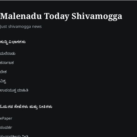
Malenadu Today Shivamogga
Just shivamogga news
ಸುದ್ದಿ ವಿಭಾಗಗಳು
ಮಲೆನಾಡು
ಕರ್ನಾಟಕ
ದೇಶ
ವಿಶ್ವ
ಉಪಯುಕ್ತ ಮಾಹಿತಿ
ಓದುಗರ ಸೇವೆಗಳು ಮತ್ತು ನೀತಿಗಳು
ePaper
ಸಂಪರ್ಕ