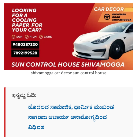
shivamogga car decor sun control house
ಇನ್ನಷ್ಟು ಓದಿ:
ಹೊದಲದ ಸಾಮಾಜಿಕ, ಧಾರ್ಮಿಕ ಮುಖಂಡ
ನಾಗರಾಜ ಆಚಾರ್ಯ ಅನಾರೋಗ್ಯದಿಂದ
ವಿಧಿವಶ