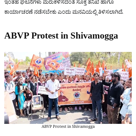
ಇಂತಹ ಘಟನೆಗಳು ಮರುಕಳಿಸದಂತೆ ಸೂಕ್ತ ತನಿಖೆ ಹಾಗೂ
ಕಾರ್ಯಾಚರಣೆ ನಡೆಸಬೇಕು ಎಂದು ಮನವಿಯಲ್ಲಿ ತಿಳಿಸಲಾಗಿದೆ.
ABVP Protest in Shivamogga
ABVP Protest in Shivamogga