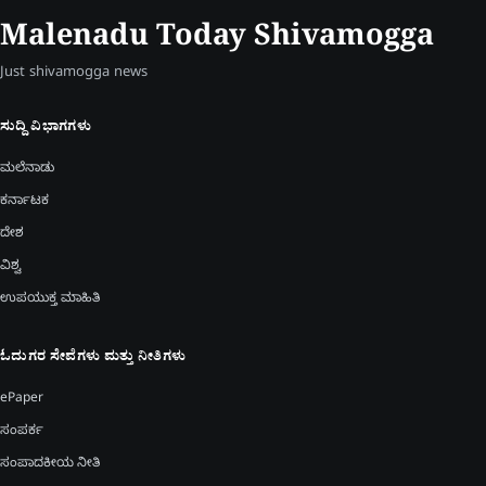
Malenadu Today Shivamogga
Just shivamogga news
ಸುದ್ದಿ ವಿಭಾಗಗಳು
ಮಲೆನಾಡು
ಕರ್ನಾಟಕ
ದೇಶ
ವಿಶ್ವ
ಉಪಯುಕ್ತ ಮಾಹಿತಿ
ಓದುಗರ ಸೇವೆಗಳು ಮತ್ತು ನೀತಿಗಳು
ePaper
ಸಂಪರ್ಕ
ಸಂಪಾದಕೀಯ ನೀತಿ