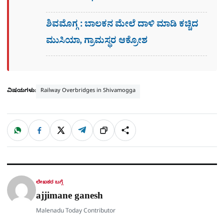
ಶಿವಮೊಗ್ಗ : ಬಾಲಕನ ಮೇಲೆ ದಾಳಿ ಮಾಡಿ ಕಚ್ಚಿದ
ಮುಸಿಯಾ, ಗ್ರಾಮಸ್ಥರ ಆಕ್ರೋಶ
ವಿಷಯಗಳು:
Railway Overbridges in Shivamogga
W
F
X
T
ಹಂಚಿಕೊಳ್ಳಿ
ಲಿಂ
S
h
a
e
a
c
l
t
e
e
ಕ್
h
s
b
g
A
o
r
a
p
o
a
p
k
m
r
ಲೇಖಕರ ಬಗ್ಗೆ
e
ajjimane ganesh
Malenadu Today Contributor