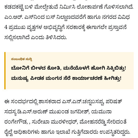
ಕಡದಕಟ್ಟೆ ಬಳಿ ಮೇಲ್ಸೇತುವೆ ನಿರ್ಮಿಸಿ ಲೋಕಾರ್ಪಣೆ ಗೊಳಿಸಲಾಗಿದೆ.
ಎಂ.ಆರ್. ಎಸ್‌ನಿಂದ ಬಸ್‌ ನಿಲ್ದಾಣದವರೆಗೆ ಹಾಗೂ ನಗರದ ವಿವಿಧ
4 ಪ್ರಮುಖ ವೃತ್ತಗಳ ಅಭಿವೃದ್ಧಿಗೆ ಸರಕಾರಕ್ಕೆ ಈಗಾಗಲೇ ಪ್ರಸ್ತಾವನೆ
ಸಲ್ಲಿಸಲಾಗಿದೆ ಎಂದು ತಿಳಿಸಿದರು.
ಸಂಬಂಧಿತ ಸುದ್ದಿ
ಬೋನಿಗೆ ಬೀಳದ ಕೋತಿ, ಮನೆಯೊಳಗೆ ಹೋಗಿ ಸಿಕ್ಕಿಬಿತ್ತು!
ಮನುಷ್ಯ ಪೀಡಕ ಮಂಗನ ಸೆರೆ ಕಾರ್ಯಾಚರಣೆ ಹೀಗಿತ್ತು!
ಈ ಸಂದರ್ಭದಲ್ಲಿ ಶಾಸಕರಾದ ಎಸ್.ಎನ್.ಚನ್ನಬಸಪ್ಪ, ಪರಿಷತ್
ಸದಸ್ಯ ಡಿ.ಎಸ್.ಅರುಣ್ ಮುಖಂಡ ಜಗದೀಶ್, ಯಮುನಾ
ರಂಗೇಗೌಡ, , ಸುರೇಖಾ ಮುರಳೀಧರ್, ಮೋಹನರೆಡ್ಡಿ ಸೇರಿದಂತೆ
ರೈಲ್ವೆ ಅಧಿಕಾರಿಗಳು ಹಾಗೂ ಇಲಾಖೆ ಗುತ್ತಿಗೆದಾರರು ಉಪಸ್ಥಿತರಿದ್ದರು.