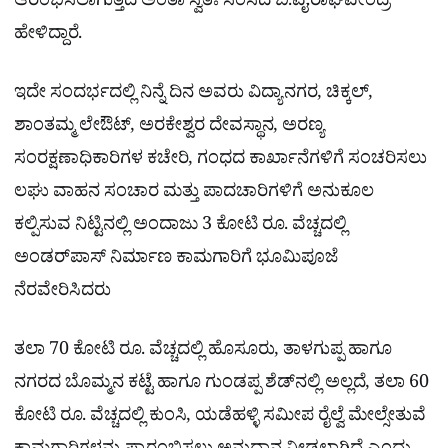
ಆರಂಭಿಸಲಾಗುತ್ತದೆ ಅಂತಾ ಸ್ವತಃ ಸಂಸದ ಬಿ.ವೈ.ರಾಘವೇಂದ್ರ
ಹೇಳಿದ್ದಾರೆ.
ಇದೇ ಸಂದರ್ಭದಲ್ಲಿ ನಿನ್ನೆ ದಿನ ಅವರು ವಿದ್ಯಾನಗರ, ಚಿಕ್ಕಲ್,
ಶಾಂತಮ್ಮ ಲೇಔಟ್, ಅರಕೇಶ್ವರ ದೇವಸ್ಥಾನ, ಅರಣ್ಯ
ಸಂರಕ್ಷಣಾಧಿಕಾರಿಗಳ ಕಚೇರಿ, ಗಂಧದ ಕಾರ್ಖಾನೆಗಳಿಗೆ ಸಂಚರಿಸಲು
ಲಘು ವಾಹನ ಸಂಚಾರ ಮತ್ತು ಪಾದಚಾರಿಗಳಿಗೆ ಅನುಕೂಲ
ಕಲ್ಪಿಸುವ ನಿಟ್ಟಿನಲ್ಲಿ ಅಂದಾಜು 3 ಕೋಟಿ ರೂ. ವೆಚ್ಚದಲ್ಲಿ
ಅಂಡರ್‌ಪಾಸ್​ ನಿರ್ಮಾಣ ಕಾಮಗಾರಿಗೆ ಭೂಮಿಪೂಜೆ
ನೆರವೇರಿಸಿದರು
ತಲಾ 70 ಕೋಟಿ ರೂ. ವೆಚ್ಚದಲ್ಲಿ ಹೊಸೂರು, ತಾಳಗುಪ್ಪ ಹಾಗೂ
ನಗರದ ಬೊಮ್ಮನ ಕಟ್ಟೆ ಹಾಗೂ ಗುಂಡಪ್ಪ ಶೆಡ್​ನಲ್ಲಿ ಅಲ್ಲದೆ, ತಲಾ 60
ಕೋಟಿ ರೂ. ವೆಚ್ಚದಲ್ಲಿ ಕುಂಸಿ, ಯಡೆಹಳ್ಳಿ ಸಮೀಪ ರೈಲ್ವೆ ಮೇಲ್ಸೇತುವೆ