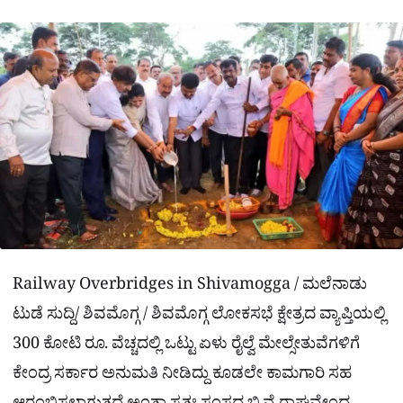
ಕ್
h
s
b
g
A
o
r
a
p
o
a
p
k
m
r
e
Railway Overbridges in Shivamogga / ಮಲೆನಾಡು
ಟುಡೆ ಸುದ್ದಿ/ ಶಿವಮೊಗ್ಗ / ಶಿವಮೊಗ್ಗ ಲೋಕಸಭೆ ಕ್ಷೇತ್ರದ ವ್ಯಾಪ್ತಿಯಲ್ಲಿ
300 ಕೋಟಿ ರೂ. ವೆಚ್ಚದಲ್ಲಿ ಒಟ್ಟು ಏಳು ರೈಲ್ವೆ ಮೇಲ್ಸೇತುವೆಗಳಿಗೆ
ಕೇಂದ್ರ ಸರ್ಕಾರ ಅನುಮತಿ ನೀಡಿದ್ದು ಕೂಡಲೇ ಕಾಮಗಾರಿ ಸಹ